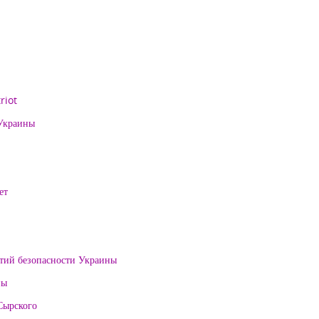
riot
 Украины
ет
нтий безопасности Украины
ны
Сырского