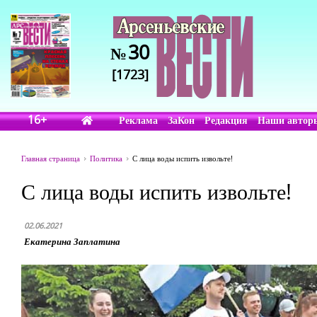
30
№
[1723]
16+
Реклама
ЗаКон
Редакция
Наши автор
Главная страница
Политика
С лица воды испить извольте!
С лица воды испить извольте!
02.06.2021
Екатерина Заплатина