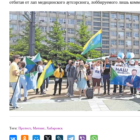
отбитая от лап медицинского аутсорсинга, лоббируемого лишь ком
Теги:
Протест
,
Митинг
,
Хабаровск