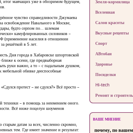
й, итог маячащих уже в обозримом будущем,
Земля-кормилица
ов.
Вселенная
стрённое чувство справедливости Джумаева
Салон красоты
за освобождение Навального в Москве,
дары, будто серпом по... шлемам
Вкусные рецепты
мически» камуфлированных силовиков –
 РФ (применение насилия в отношении
Спорт
 за решёткой в 5 лет.
АВтобан
честь Дня города в Хабаровске шпортовской
е ближе к осени, где предвыборная
Здоровье
ыть руки важно, а то – с падальным душком,
 мебельной обивке дееспособные
Посиделки
Hi-tech
«Сдулся протест – не сдулся?» Всё просто –
Ремонт и строитель
ой техники – в помощь за неимением оного.
ьности. Всё ниже поцелуи шоуменов
ВАШЕ МНЕНИЕ
 старым датам за всех, численно скромно,
вных тем. Где имеет значение и результат:
почему, по вашем