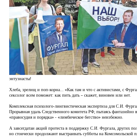
энтузиасты!
Хлеба, зрелищ и поп-корна... «Как там и что с активистами, с Фург
сексолог всем поможет: как пить дать – скажет, виновен или нет.
Комплексная психолого-лингвистическая экспертиза для С.И. Фург
Прорывная удаль Следственного комитета РФ, пытаясь фантазийно 
«правосудия и порядка» - «лимбическое бегство» неизбежно.
А завсегдатаи акций протеста в поддержку С.И. Фургала, других п
но стоически продолжают выстраивать субботы на Комсомольской пл