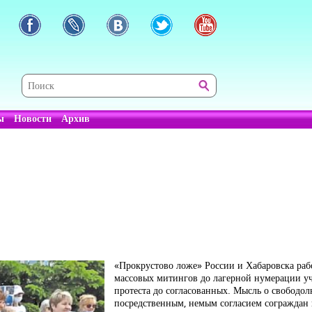
ы
Новости
Архив
«Прокрустово ложе» России и Хабаровска раб
массовых митингов до лагерной нумерации уч
протеста до согласованных. Мысль о свободол
посредственным, немым согласием сограждан 