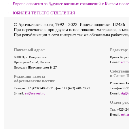
Европа опасается за будущее военных соглашений с Киевом после
ЮБИЛЕЙ ТЕТЬЕГО ОТДЕЛЕНИЯ
© Арсеньевские вести, 1992—2022. Индекс подписки: П2436
При перепечатке и при другом использовании материалов, ссылка
При републикации в сети интернет так же обязательна работающа
Почтовый адрес:
Редактор:
690091
, г.
Владивосток
,
Ирина Георги
Приморский край
,
Россия
.
E-mail:
edito
Переулок Шевченко
, дом 9, 27
Собственн
в Санкт-П
Редакция газеты
«
Арсеньевские вести
»:
Романенко Та
Телефон:
+7 (423) 240-70-21
, факс:
+7 (423) 240-70-22
Телефон: 8-9
E-mail:
av@arsvest.ru
E-mail:
rtg@
Отдел ре
Тел.: (423) 2
E-mail:
rekla