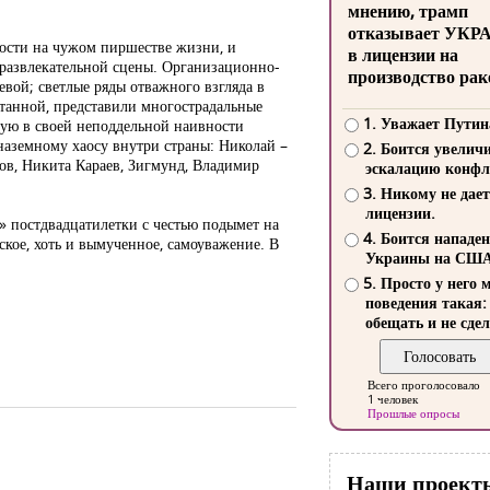
мнению, трамп
отказывает УКР
 гости на чужом пиршестве жизни, и
в лицензии на
развлекательной сцены. Организационно-
производство рак
вой; светлые ряды отважного взгляда в
атанной, представили многострадальные
1. Уважает Путин
ую в своей неподдельной наивности
аземному хаосу внутри страны: Николай –
2. Боится увелич
ов, Никита Караев, Зигмунд, Владимир
эскалацию конфл
3. Никому не дает
лицензии.
» постдвадцатилетки с честью подымет на
4. Боится нападе
ское, хоть и вымученное, самоуважение. В
Украины на СШ
5. Просто у него 
поведения такая:
обещать и не сдел
Всего проголосовало
1 человек
Прошлые опросы
Наши проект