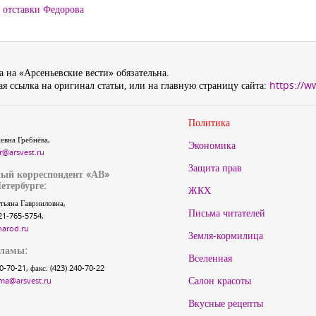
 отставки Федорова
 на «Арсеньевские вести» обязательна.
я ссылка на оригинал статьи, или на главную страницу сайта:
https://w
Политика
евна Гребнёва,
Экономика
r@arsvest.ru
Защита прав
ый корреспондент «АВ»
етербурге:
ЖКХ
тьяна Гаврииловна,
Письма читателей
21-765-5754,
narod.ru
Земля-кормилица
кламы:
Вселенная
40-70-21, факс: (423) 240-70-22
Салон красоты
ma@arsvest.ru
Вкусные рецепты