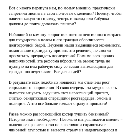
Вот с какого перепуга нам, по моему мнению, практически
запретили звонить в свои почтовые отделения? Почему, чтобы
навести какую-то справку, теперь инвалид или бабушка
должны до почты доползать пешком?
Набивший оскомину вопрос повышения пенсионного возраста
для государства в целом и его граждан оборачивается
долгосрочной бедой. Неужели наши выдающиеся экономисты,
помогавшие президенту принять это решение, не смогли
просчитать, предвидеть последствия? Помимо всех прочих
неприятностей, эта реформа вбросила на рынок труда не
нужную на нем рабочую силу со всеми вытекающими для
граждан последствиями. Все для людей?
В результате всех подобных новшеств мы отмечаем рост
социального напряжения. В свою очередь, эта мудрая власть
пытается запугать, задушить этот нарастающий протест,
считаю, бандитскими операциями росгвардецев, омона и
полиции. А это все больше толкает страну к пропасти!
Разве можно разгорающийся костер тушить бензином!?
Историю знать необходимо! Невольно напрашивается мнение –
нынешнее правительство не в состоянии справиться с
чиновной глупостью и вывести страну из надвигающегося в