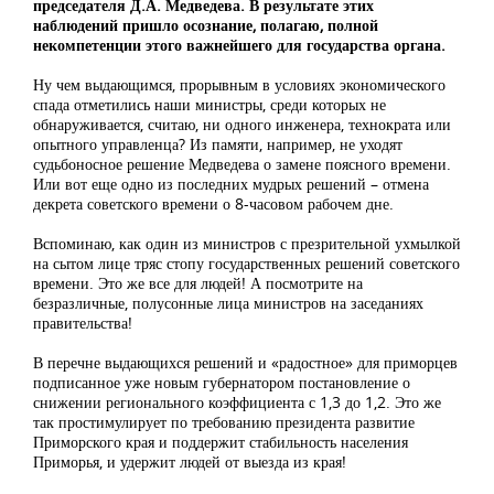
председателя Д.А. Медведева. В результате этих
наблюдений пришло осознание, полагаю, полной
некомпетенции этого важнейшего для государства органа.
Ну чем выдающимся, прорывным в условиях экономического
спада отметились наши министры, среди которых не
обнаруживается, считаю, ни одного инженера, технократа или
опытного управленца? Из памяти, например, не уходят
судьбоносное решение Медведева о замене поясного времени.
Или вот еще одно из последних мудрых решений – отмена
декрета советского времени о 8-часовом рабочем дне.
Вспоминаю, как один из министров с презрительной ухмылкой
на сытом лице тряс стопу государственных решений советского
времени. Это же все для людей! А посмотрите на
безразличные, полусонные лица министров на заседаниях
правительства!
В перечне выдающихся решений и «радостное» для приморцев
подписанное уже новым губернатором постановление о
снижении регионального коэффициента с 1,3 до 1,2. Это же
так простимулирует по требованию президента развитие
Приморского края и поддержит стабильность населения
Приморья, и удержит людей от выезда из края!