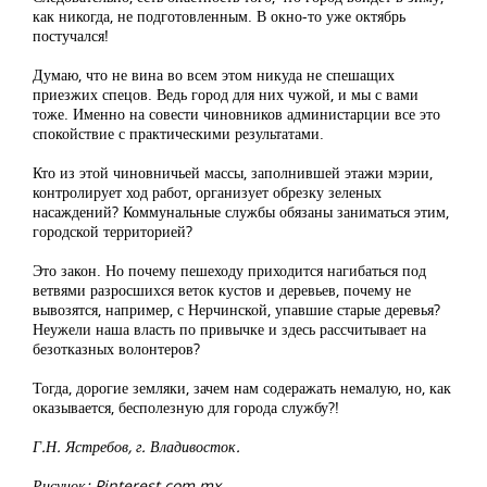
как никогда, не подготовленным. В окно-то уже октябрь
постучался!
Думаю, что не вина во всем этом никуда не спешащих
приезжих спецов. Ведь город для них чужой, и мы с вами
тоже. Именно на совести чиновников администарции все это
спокойствие с практическими результатами.
Кто из этой чиновничьей массы, заполнившей этажи мэрии,
контролирует ход работ, организует обрезку зеленых
насаждений? Коммунальные службы обязаны заниматься этим,
городской территорией?
Это закон. Но почему пешеходу приходится нагибаться под
ветвями разросшихся веток кустов и деревьев, почему не
вывозятся, например, с Нерчинской, упавшие старые деревья?
Неужели наша власть по привычке и здесь рассчитывает на
безотказных волонтеров?
Тогда, дорогие земляки, зачем нам содеражать немалую, но, как
оказывается, бесполезную для города службу?!
Г.Н. Ястребов, г. Владивосток.
Рисунок: Pinterest.com.mx