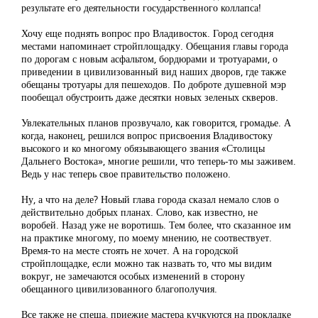
результате его деятельности государственного коллапса!
Хочу еще поднять вопрос про Владивосток. Город сегодня
местами напоминает стройплощадку. Обещания главы города
по дорогам с новым асфальтом, бордюрами и тротуарами, о
приведении в цивилизованный вид наших дворов, где также
обещаны тротуары для пешеходов. По доброте душевной мэр
пообещал обустроить даже десятки новых зеленых скверов.
Увлекательных планов прозвучало, как говорится, громадье. А
когда, наконец, решился вопрос присвоения Владивостоку
высокого и ко многому обязывающего звания «Столицы
Дальнего Востока», многие решили, что теперь-то мы заживем.
Ведь у нас теперь свое правительство положено.
Ну, а что на деле? Новый глава города сказал немало слов о
действительно добрых планах. Слово, как известно, не
воробей. Назад уже не воротишь. Тем более, что сказанное им
на практике многому, по моему мнению, не соотвествует.
Время-то на месте стоять не хочет. А на городской
стройплощадке, если можно так назвать то, что мы видим
вокруг, не замечаются особых изменений в сторону
обещанного цивилизованного благополучия.
Все также не спеша, приежие мастера кучкуются на прокладке