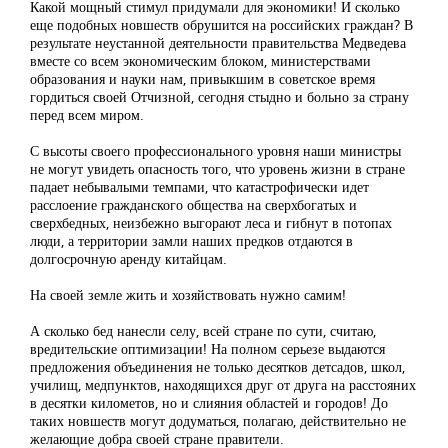
Какой мощный стимул придумали для экономики! И сколько
еще подобных новшеств обрушится на российских граждан? В
результате неустанной деятельности правительства Медведева
вместе со всем экономическим блоком, министерствами
образования и науки нам, привыкшим в советское время
гордиться своей Отчизной, сегодня стыдно и больно за страну
перед всем миром.
С высоты своего профессионального уровня наши министры
не могут увидеть опасность того, что уровень жизни в стране
падает небывалыми темпами, что катастрофически идет
расслоение гражданского общества на сверхбогатых и
сверхбедных, неизбежно выгорают леса и гибнут в потопах
люди, а территории замли наших предков отдаются в
долгосрочную аренду китайцам.
На своей земле жить и хозяйствовать нужно самим!
А сколько бед нанесли селу, всей стране по сути, считаю,
вредительские оптимизации! На полном серьезе выдаются
предложения объединения не только десятков детсадов, школ,
училищ, медпунктов, находящихся друг от друга на расстояних
в десятки километов, но и слияния областей и городов! До
таких новшеств могут додуматься, полагаю, действительно не
желающие добра своей стране правители.