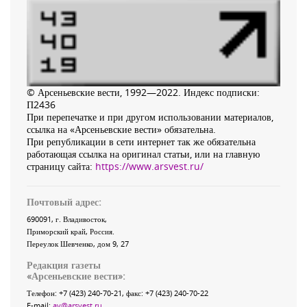
© Арсеньевские вести, 1992—2022. Индекс подписки:
П2436
При перепечатке и при другом использовании материалов,
ссылка на «Арсеньевские вести» обязательна.
При републикации в сети интернет так же обязательна
работающая ссылка на оригинал статьи, или на главную
страницу сайта:
https://www.arsvest.ru/
Почтовый адрес:
690091
, г.
Владивосток
,
Приморский край
,
Россия
.
Переулок Шевченко
, дом 9, 27
Редакция газеты
«
Арсеньевские вести
»:
Телефон:
+7 (423) 240-70-21
, факс:
+7 (423) 240-70-22
E-mail:
av@arsvest.ru