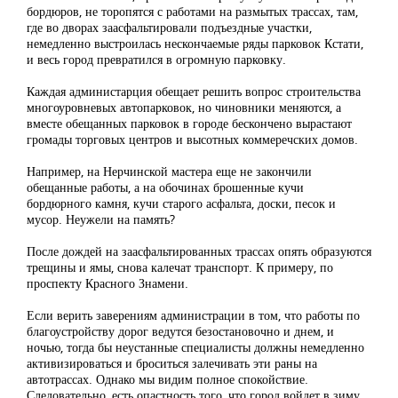
бордюров, не торопятся с работами на размытых трассах, там,
где во дворах заасфальтировали подъездные участки,
немедленно выстроилась нескончаемые ряды парковок Кстати,
и весь город превратился в огромную парковку.
Каждая администарция обещает решить вопрос строительства
многоуровневых автопарковок, но чиновники меняются, а
вместе обещанных парковок в городе бескончено вырастают
громады торговых центров и высотных коммеречских домов.
Например, на Нерчинской мастера еще не закончили
обещанные работы, а на обочинах брошенные кучи
бордюрного камня, кучи старого асфальта, доски, песок и
мусор. Неужели на память?
После дождей на заасфальтированных трассах опять образуются
трещины и ямы, снова калечат транспорт. К примеру, по
проспекту Красного Знамени.
Если верить заверениям администрации в том, что работы по
благоустройству дорог ведутся безостановочно и днем, и
ночью, тогда бы неустанные специалисты должны немедленно
активизироваться и броситься залечивать эти раны на
автотрассах. Однако мы видим полное спокойствие.
Следовательно, есть опастность того, что город войдет в зиму,