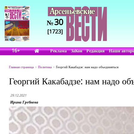
30
№
[1723]
16+
Реклама
ЗаКон
Редакция
Наши автор
Главная страница
Политика
Георгий Какабадзе: нам надо объединяться
Георгий Какабадзе: нам надо об
29.12.2021
Ирина Гребнева