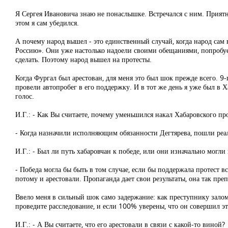
Я Сергея Ивановича знаю не понаслышке. Встречался с ним. Приятны
этом я сам убедился.
А почему народ вышел - это единственный случай, когда народ сам 
Россию». Они уже настолько надоели своими обещаниями, попробуем
сделать. Поэтому народ вышел на протесты.
Когда Фургал был арестован, для меня это был шок прежде всего. 9
провели автопробег в его поддержку. И в тот же день я уже был в 
голос.
И.Г.: - Как Вы считаете, почему уменьшился накал Хабаровского пр
- Когда назначили исполняющим обязанности Дегтярева, пошли реа
И.Г.: - Был ли путь хабаровчан к победе, или они изначально могл
- Победа могла бы быть в том случае, если бы поддержала протест 
потому и арестовали. Пропаганда дает свои результаты, она так пре
Ввело меня в сильный шок само задержание: как преступнику залом
проведите расследование, и если 100% уверены, что он совершил это
И.Г.: - А Вы считаете, что его арестовали в связи с какой-то виной?