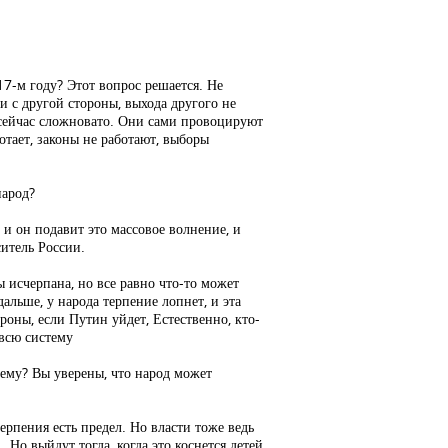
в 17-м году? Этот вопрос решается. Не
и с другой стороны, выхода другого не
 сейчас сложновато. Они сами провоцируют
ботает, законы не работают, выборы
народ?
 и он подавит это массовое волнение, и
ситель России.
ы исчерпана, но все равно что-то может
дальше, у народа терпение лопнет, и эта
роны, если Путин уйдет, Естественно, кто-
 всю систему
тему? Вы уверены, что народ может
 терпения есть предел. Но власти тоже ведь
Но выйдут тогда, когда это коснется детей,