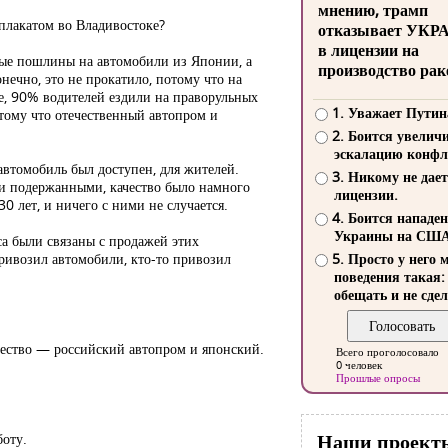
мнению, трамп
 плакатом во Владивостоке?
отказывает УКР
в лицензии на
нные пошлины на автомобили из Японии, а
производство рак
онечно, это не прокатило, потому что на
е, 90% водителей ездили на праворульных
1. Уважает Путин
отому что отечественный автопром и
2. Боится увелич
эскалацию конфл
 автомобиль был доступен, для жителей.
3. Никому не дает
ли подержанными, качество было намного
лицензии.
0 лет, и ничего с ними не случается.
4. Боится нападе
Украины на СШ
са были связаны с продажей этих
привозил автомобили, кто-то привозил
5. Просто у него 
поведения такая:
обещать и не сдел
ачество — российский автопром и японский.
Всего проголосовало
0 человек
Прошлые опросы
Наши проект
боту.