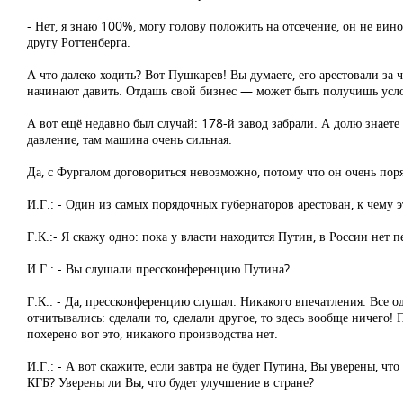
- Нет, я знаю 100%, могу голову положить на отсечение, он не вин
другу Роттенберга.
А что далеко ходить? Вот Пушкарев! Вы думаете, его арестовали за 
начинают давить. Отдашь свой бизнес — может быть получишь усл
А вот ещё недавно был случай: 178-й завод забрали. А долю знает
давление, там машина очень сильная.
Да, с Фургалом договориться невозможно, потому что он очень пор
И.Г.: - Один из самых порядочных губернаторов арестован, к чему 
Г.К.:- Я скажу одно: пока у власти находится Путин, в России нет 
И.Г.: - Вы слушали прессконференцию Путина?
Г.К.: - Да, прессконференцию слушал. Никакого впечатления. Все од
отчитывались: сделали то, сделали другое, то здесь вообще ничего!
похерено вот это, никакого производства нет.
И.Г.: - А вот скажите, если завтра не будет Путина, Вы уверены, ч
КГБ? Уверены ли Вы, что будет улучшение в стране?