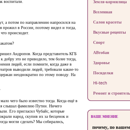
ак воспитали.
Земля-кормилица
Вселенная
Салон красоты
тут, а потом по направлению напросился на
 прожил в России, поэтому видел и тогда,
Вкусные рецепты
 что происходит.
Спорт
лакатом?
АВтобан
и пришел Андропов. Когда представитель КГБ
к добру это не приводило, тем более тогда,
Здоровье
нения людей, если помните, когда даже в
театров выводили людей, требовали какие-то
Посиделки
адержан неоднократно по этому поводу. На
Hi-tech
?
Ремонт и строитель
 мало чего было известно тогда. Когда ещё в
з я слышал фамилию Путин. Ничего
были. Его пригласил Чубайс, которые
окрали народ, скупив их за бесценок и
ВАШЕ МНЕНИЕ
тогда могли сделать? Мы собирались,
почему, по вашем