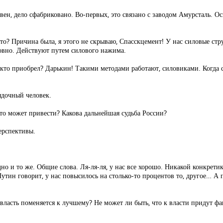
овен, дело сфабриковано. Во-первых, это связано с заводом Амурсталь.
что? Причина была, я этого не скрываю, Спасскцемент! У нас силовые стр
овно. Действуют путем силового нажима.
е кто приобрел? Дарькин! Такими методами работают, силовиками. Когда 
ядочный человек.
это может привести? Какова дальнейшая судьба России?
перспективы.
но и то же. Общие слова. Ля-ля-ля, у нас все хорошо. Никакой конкрети
 Путин говорит, у нас повысилось на столько-то процентов то, другое… А 
то власть поменяется к лучшему? Не может ли быть, что к власти придут 