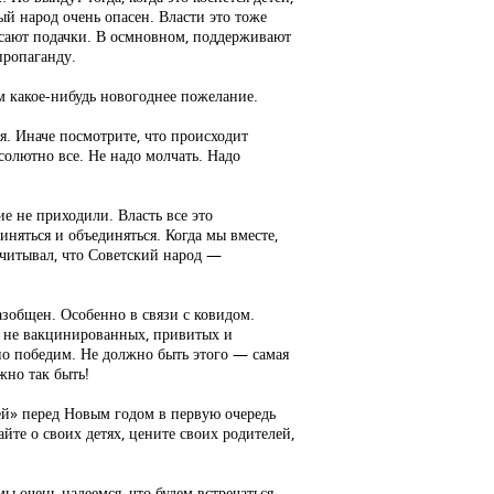
ый народ очень опасен. Власти это тоже
осают подачки. В осмновном, поддерживают
пропаганду.
м какое-нибудь новогоднее пожелание.
я. Иначе посмотрите, что происходит
бсолютно все. Не надо молчать. Надо
 не приходили. Власть все это
иняться и объединяться. Когда мы вместе,
считывал, что Советский народ —
.
азобщен. Особенно в связи с ковидом.
и не вакцинированных, привитых и
но победим. Не должно быть этого — самая
жно так быть!
ей» перед Новым годом в первую очередь
айте о своих детях, цените своих родителей,
мы очень надеемся, что будем встречаться