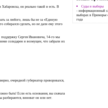
Суды и выборы
Хабаровска, он реально такой и есть. В
- информационный с
выборах в Приморье 
года
вать за любого, лишь бы не за «Единую
 собирался сделать, но не дали ему этого
 в поддержку Сергея Ивановича, 14-го мы
 ними солидарен и возмущен, что забрали их
аверно, очередной губернатор проворовался,
лжно быть! Если есть основания, вы сначала
ды разбираются, виноват он или нет.