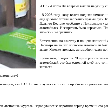
И.Г.: - А когда Вы впервые вышли на улицу с
- В 2008 году, когда власть подняла таможе
ещё до этого хотели запретить правый руль. К
Дальнем Востоке, особенно в Приморском кра
автомобилях. И запретить было нереально. П
японский не сравнить.
Естественно, по качеству и по цене японский
Несмотря на то, что японские автомобили бы
выше. Многие японские автомобили ездят по 3
Кроме того, процентов 70 приморского бизне
автомобилей, это был основной хлеб: кто-то 
запчасти.
ловотяпству?
й автопром, автоВАЗ. Но не получилось. Я сам попробовал и сравнивал к
гея Ивановича Фургала. Народ увидел за короткий период времени его ра