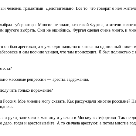
й человек, грамотный. Действительно. Все то, что говорят о нем жители 
выбрал губернатора. Многие не знали, кто такой Фургал, и хотели голосо
 другого выбрать. Они не ошиблись. Фургал сделал очень много, и много
-го он был арестован, а я уже одиннадцатого вышел на одиночный пикет
Хабаровске и сам воочию увидел, что там происходит. Я был полностью с
отеста?
льно массовые репрессии — аресты, задержания,
и получить только поражение?
вся Россия. Мое мнение могу сказать. Как рассуждали многие россияне? Н
поднесла.
али руки, запихали в машину и увезли в Москву в Лефортово. Так не до
 дело, тогда и арестовывайте. А то сначала арестуют, а потом многие го