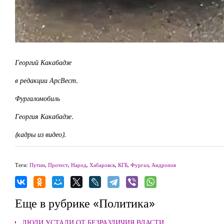
Георгий Какабадзе
в редакции АрсВест.
Фургаломобиль
Георгия Какабадзе.
(кадры из видео).
Теги:
Путин
,
Протест
,
Народ
,
Хабаровск
,
КГБ
,
Фургал
,
Андропов
Еще в рубрике «Политика»
ЛЮДИ УСТАЛИ ОТ БЕЗРАЗЛИЧИЯ ВЛАСТИ