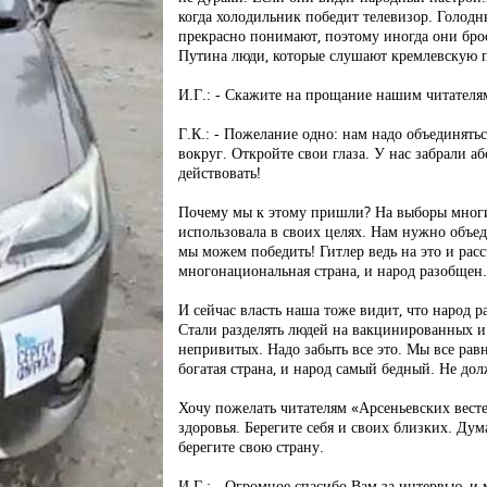
когда холодильник победит телевизор. Голодн
прекрасно понимают, поэтому иногда они бр
Путина люди, которые слушают кремлевскую 
И.Г.: - Скажите на прощание нашим читателя
Г.К.: - Пожелание одно: нам надо объединятьс
вокруг. Откройте свои глаза. У нас забрали а
действовать!
Почему мы к этому пришли? На выборы многие
использовала в своих целях. Нам нужно объед
мы можем победить! Гитлер ведь на это и рас
многонациональная страна, и народ разобщен
И сейчас власть наша тоже видит, что народ р
Стали разделять людей на вакцинированных 
непривитых. Надо забыть все это. Мы все рав
богатая страна, и народ самый бедный. Не дол
Хочу пожелать читателям «Арсеньевских вест
здоровья. Берегите себя и своих близких. Дум
берегите свою страну.
И.Г.: - Огромное спасибо Вам за интервью, и 