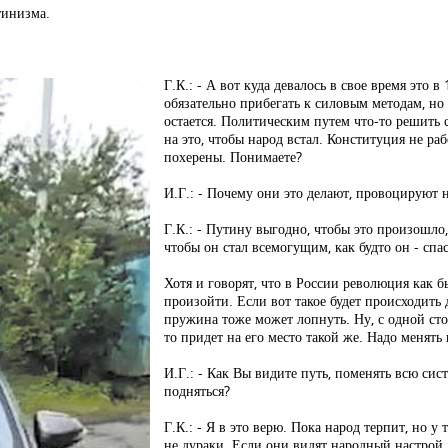
тинизма.
Г.К.: - А вот куда девалось в свое время это 
обязательно прибегать к силовым методам, но 
остается. Политическим путем что-то решить
на это, чтобы народ встал. Конституция не ра
похерены. Понимаете?
И.Г.: - Почему они это делают, провоцируют 
Г.К.: - Путину выгодно, чтобы это произошло,
чтобы он стал всемогущим, как будто он - спа
Хотя и говорят, что в России революция как б
произойти. Если вот такое будет происходить 
пружина тоже может лопнуть. Ну, с одной сто
то придет на его место такой же. Надо менять
И.Г.: - Как Вы видите путь, поменять всю сис
подняться?
Г.К.: - Я в это верю. Пока народ терпит, но у
не дураки. Если они видят народный настрой… 