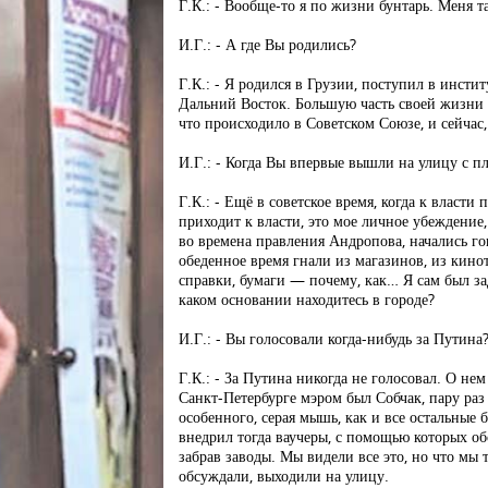
Г.К.: - Вообще-то я по жизни бунтарь. Меня т
И.Г.: - А где Вы родились?
Г.К.: - Я родился в Грузии, поступил в инсти
Дальний Восток. Большую часть своей жизни я
что происходило в Советском Союзе, и сейчас,
И.Г.: - Когда Вы впервые вышли на улицу с п
Г.К.: - Ещё в советское время, когда к власт
приходит к власти, это мое личное убеждение, 
во времена правления Андропова, начались го
обеденное время гнали из магазинов, из кино
справки, бумаги — почему, как… Я сам был з
каком основании находитесь в городе?
И.Г.: - Вы голосовали когда-нибудь за Путина
Г.К.: - За Путина никогда не голосовал. О нем
Санкт-Петербурге мэром был Собчак, пару ра
особенного, серая мышь, как и все остальные 
внедрил тогда ваучеры, с помощью которых об
забрав заводы. Мы видели все это, но что мы 
обсуждали, выходили на улицу.