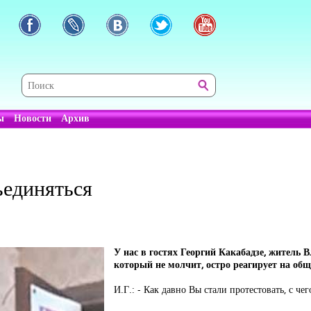
ы
Новости
Архив
ъединяться
У нас в гостях Георгий Какабадзе, житель 
который не молчит, остро реагирует на об
И.Г.: - Как давно Вы стали протестовать, с чег