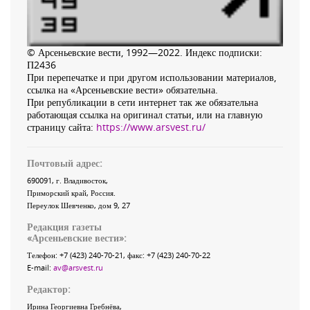
© Арсеньевские вести, 1992—2022. Индекс подписки:
П2436
При перепечатке и при другом использовании материалов,
ссылка на «Арсеньевские вести» обязательна.
При републикации в сети интернет так же обязательна
работающая ссылка на оригинал статьи, или на главную
страницу сайта:
https://www.arsvest.ru/
Почтовый адрес:
690091
, г.
Владивосток
,
Приморский край
,
Россия
.
Переулок Шевченко
, дом 9, 27
Редакция газеты
«
Арсеньевские вести
»:
Телефон:
+7 (423) 240-70-21
, факс:
+7 (423) 240-70-22
E-mail:
av@arsvest.ru
Редактор:
Ирина Георгиевна Гребнёва,