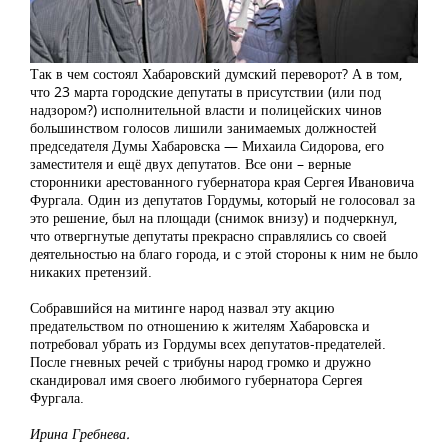
Так в чем состоял Хабаровский думский переворот? А в том,
что 23 марта городские депутаты в присутствии (или под
надзором?) исполнительной власти и полицейских чинов
большинством голосов лишили занимаемых должностей
председателя Думы Хабаровска — Михаила Сидорова, его
заместителя и ещё двух депутатов. Все они – верные
сторонники арестованного губернатора края Сергея Ивановича
Фургала. Один из депутатов Гордумы, который не голосовал за
это решение, был на площади (снимок внизу) и подчеркнул,
что отвергнутые депутаты прекрасно справлялись со своей
деятельностью на благо города, и с этой стороны к ним не было
никаких претензий.
Собравшийся на митинге народ назвал эту акцию
предательством по отношению к жителям Хабаровска и
потребовал убрать из Гордумы всех депутатов-предателей.
После гневных речей с трибуны народ громко и дружно
скандировал имя своего любимого губернатора Сергея
Фургала.
Ирина Гребнева.