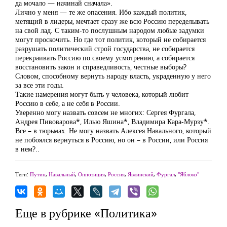
да мочало — начинай сначала».
Лично у меня — те же опасения. Ибо каждый политик,
метящий в лидеры, мечтает сразу же всю Россию переделывать
на свой лад. С таким-то послушным народом любые задумки
могут проскочить. Но где тот политик, который не собирается
разрушать политический строй государства, не собирается
перекраивать Россию по своему усмотрению, а собирается
восстановить закон и справедливость, честные выборы?
Словом, способному вернуть народу власть, украденную у него
за все эти годы.
Такие намерения могут быть у человека, который любит
Россию в себе, а не себя в России.
Уверенно могу назвать совсем не многих: Сергея Фургала,
Андрея Пивоварова*, Илью Яшина*, Владимира Кара-Мурзу*.
Все – в тюрьмах. Не могу назвать Алексея Навального, который
не побоялся вернуться в Россию, но он – в России, или Россия
в нем?..
Теги:
Путин
,
Навальный
,
Оппозиция
,
Россия
,
Явлинский
,
Фургал
,
"Яблоко"
Еще в рубрике «Политика»