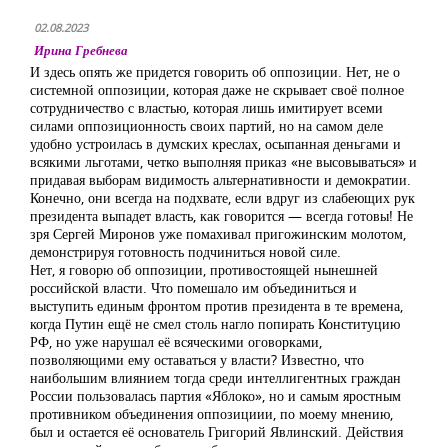
02.08.2023
Ирина Гребнева
И здесь опять же придется говорить об оппозиции. Нет, не о
системной оппозиции, которая даже не скрывает своё полное
сотрудничество с властью, которая лишь имитирует всеми
силами оппозиционность своих партий, но на самом деле
удобно устроилась в думских креслах, осыпанная деньгами и
всякими льготами, четко выполняя приказ «не высовываться» и
придавая выборам видимость альтернативности и демократии.
Конечно, они всегда на подхвате, если вдруг из слабеющих рук
президента выпадет власть, как говорится — всегда готовы! Не
зря Сергей Миронов уже помахивал пригожинским молотом,
демонстрируя готовность подчиниться новой силе.
Нет, я говорю об оппозиции, противостоящей нынешней
российской власти. Что помешало им объединиться и
выступить единым фронтом против президента в те времена,
когда Путин ещё не смел столь нагло попирать Конституцию
РФ, но уже нарушал её всяческими оговорками,
позволяющими ему оставаться у власти? Известно, что
наибольшим влиянием тогда среди интеллигентных граждан
России пользовалась партия «Яблоко», но и самым яростным
противником объединения оппозициии, по моему мнению,
был и остается её основатель Григорий Явлинский. Действия