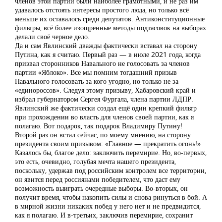
членов этой партии были наиболее грамотными, и не раз им
удавалось отстоять интересы простого люда, но только всё
меньше их оставалось среди депутатов. Антиконституционные
фильтры, всё более изощренные методы подтасовок на выборах
делали своё черное дело.
Да и сам Явлинский дважды фактически вставал на сторону
Путина, как я считаю. Первый раз — в июле 2021 года, когда
призвал сторонников Навального не голосовать за членов
партии «Яблоко». Все мы помним тогдашний призыв
Навального голосовать за кого угодно, но только не за
«единороссов». Следуя этому призыву, Хабаровский край и
избрал губернатором Сергея Фургала, члена партии ЛДПР.
Явлинский же фактически создал ещё один крепкий фильтр
при прохождении во власть для членов своей партии, как я
полагаю. Вот подарок, так подарок Владимиру Путину!
Второй раз он встал сейчас, по моему мнению, на сторону
президента своим призывом: «Главное — прекратить огонь!»
Казалось бы, благое дело: заключить перемирие. Но, во-первых,
это есть, очевидно, голубая мечта нашего президента,
поскольку, удержав под российским контролем все территории,
он явится перед россиянами победителем, что даст ему
возможность выиграть очередные выборы. Во-вторых, он
получит время, чтобы накопить силы и снова ринуться в бой. А
в мирной жизни никаких побед у него нет и не предвидится,
как я полагаю. И в-третьих, заключив перемирие, сохранит