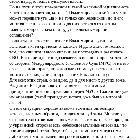
свою, изрядно пошатнувшуюся власть.
Но на пути к этой прекрасной и такой желанной идиллии есть
камень преткновения, который Владимир Зеленский никак не
может перешагнуть. Да и не только сам Зеленский, но и его
многочисленные союзники. Для них остается открытым
главный вопрос: с кем они будут заключать мирное
соглашение?
Подписывать это соглашение с Владимиром Путиным
Зеленский категорически отказался. И дело даже не только в
том, что слишком много украинцев пострадало в результате
СВО. Наш президент подозревается в военных преступлениях
со стороны Международного Уголовного Суда (МУС), и на его
арест выписан ордер, по которому его могут арестовать во
многих странах, ратифицировавших Римский статут.
Для всех этих стран, очевидно, да и для многих других тоже,
Владимир Владимирович не является легитимным
президентом, пока не предстанет перед МУС в Гааге и не будет
им оправдан (такой прецедент, кстати, уже был на мировой
арене).
С этой ситуацией хорошо знакома вся наша оппозиция,
которая, главным образом, находится за рубежом. Многие уже
считают себя готовыми занять место за столом переговоров, но
у украинской стороны есть небезосновательные опасения, что
новые лидеры России будут обладать теми же имперскими
амбициями, что и нынешняя российская власть, а значит, «лыко