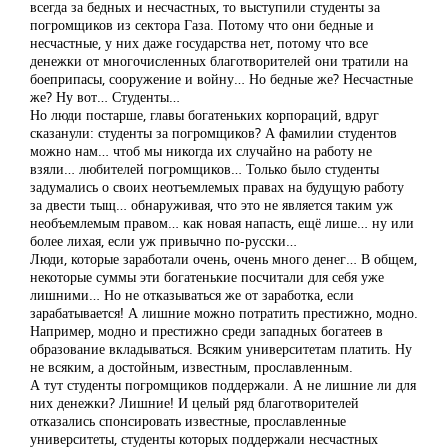
всегда за бедных и несчастных, то выступили студенты за
погромщиков из сектора Газа. Потому что они бедные и
несчастные, у них даже государства нет, потому что все
денежки от многочисленных благотворителей они тратили на
боеприпасы, сооружение и войну… Но бедные же? Несчастные
же? Ну вот… Студенты…
Но люди постарше, главы богатеньких корпораций, вдруг
сказанули: студенты за погромщиков? А фамилии студентов
можно нам… чтоб мы никогда их случайно на работу не
взяли… любителей погромщиков… Только было студенты
задумались о своих неотъемлемых правах на будущую работу
за двести тыщ… обнаруживая, что это не является таким уж
необъемлемым правом… как новая напасть, ещё лише… ну или
более лихая, если уж привычно по-русски…
Люди, которые заработали очень, очень много денег… В общем,
некоторые суммы эти богатенькие посчитали для себя уже
лишними… Но не отказываться же от заработка, если
зарабатывается! А лишние можно потратить престижно, модно.
Например, модно и престижно среди западных богатеев в
образование вкладываться. Всяким университетам платить. Ну
не всяким, а достойным, известным, прославленным.
А тут студенты погромщиков поддержали. А не лишние ли для
них денежки? Лишние! И целый ряд благотворителей
отказались спонсировать известные, прославленные
университеты, студенты которых поддержали несчастных