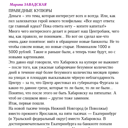
Марина ЗАВАДСКАЯ
ПРАВЕДНЫЕ КУПЮРЫ
Деньги – это тема, которая интересует всех и всегда. Или, как
пел залихватски герой некого телефильма: «Все ищут ответа:
где главный идеал? Пока ответа нету – копите капитал!»
Много чего интересного делает и решает наш Центробанк, чего
мы, как правило, не понимаем… Но вот он сделал кое-что
очень даже понятное: ввёл в обращение новые банкноты. Не то
чтобы совсем новые, но новые старые. Номиналом 1000 и
5000 рублей. Такие и раньше были, а теперь тоже будут, но с
новыми картинками.
Это давно ещё говорили, что Хабаровск на купюре не выживет
– после того, как ужасные хабаровчане безумное количество
дней в течение ещё более безумного количества месяцев прямо
на улицах и площадях высказывали чёрную неблагодарность
Центру – за то, что Центр арестовал их губернатора Фургала за
какие-то давние грехи, которые то ли были, то ли не были…
Понятно, что после этого не быть Хабаровску на пятихатке. А
чтоб не слишком явно – другие тоже заменим.
Итак, первые пошли.
На новой тысяче теперь Нижний Новгород (и Поволжье)
вместо прежнего Ярославля, на пяти тысячах — Екатеринбург
(и Уральский федеральный округ) вместо Хабаровска. В
достопримечательности Екатеринбурга на банкноте попали