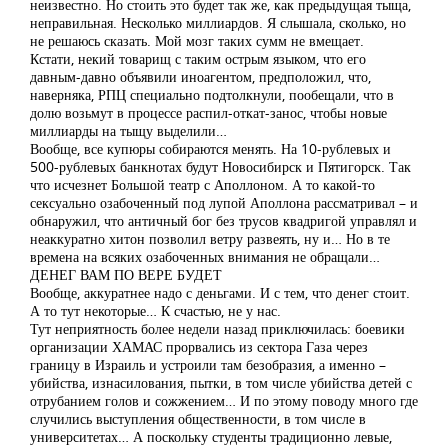
неизвестно. Но стоить это будет так же, как предыдущая тыща,
неправильная. Несколько миллиардов. Я слышала, сколько, но
не решаюсь сказать. Мой мозг таких сумм не вмещает.
Кстати, некий товарищ с таким острым языком, что его
давным-давно объявили иноагентом, предположил, что,
наверняка, РПЦ специально подтолкнули, пообещали, что в
долю возьмут в процессе распил-откат-занос, чтобы новые
миллиарды на тыщу выделили…
Вообще, все купюры собираются менять. На 10-рублевых и
500-рублевых банкнотах будут Новосибирск и Пятигорск. Так
что исчезнет Большой театр с Аполлоном. А то какой-то
сексуально озабоченный под лупой Аполлона рассматривал – и
обнаружил, что античный бог без трусов квадригой управлял и
неаккуратно хитон позволил ветру развеять, ну и… Но в те
времена на всяких озабоченных внимания не обращали…
ДЕНЕГ ВАМ ПО ВЕРЕ БУДЕТ
Вообще, аккуратнее надо с деньгами. И с тем, что денег стоит.
А то тут некоторые… К счастью, не у нас.
Тут неприятность более недели назад приключилась: боевики
организации ХАМАС прорвались из сектора Газа через
границу в Израиль и устроили там безобразия, а именно –
убийства, изнасилования, пытки, в том числе убийства детей с
отрубанием голов и сожжением… И по этому поводу много где
случились выступления общественности, в том числе в
университетах… А поскольку студенты традиционно левые,