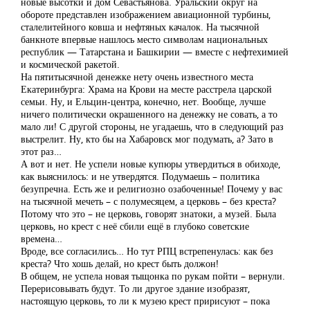
новые высотки и дом Севастьянова. Уральский округ на
обороте представлен изображением авиационной турбины,
сталелитейного ковша и нефтяных качалок. На тысячной
банкноте впервые нашлось место символам национальных
республик — Татарстана и Башкирии — вместе с нефтехимией
и космической ракетой.
На пятитысячной денежке нету очень известного места
Екатеринбурга: Храма на Крови на месте расстрела царской
семьи. Ну, и Ельцин-центра, конечно, нет. Вообще, лучше
ничего политически окрашенного на денежку не совать, а то
мало ли! С другой стороны, не угадаешь, что в следующий раз
выстрелит. Ну, кто бы на Хабаровск мог подумать, а? Зато в
этот раз…
А вот и нет. Не успели новые купюры утвердиться в обиходе,
как выяснилось: и не утвердятся. Подумаешь – политика
безупречна. Есть же и религиозно озабоченные! Почему у вас
на тысячной мечеть – с полумесяцем, а церковь – без креста?
Потому что это – не церковь, говорят знатоки, а музей. Была
церковь, но крест с неё сбили ещё в глубоко советские
времена…
Вроде, все согласились… Но тут РПЦ встрепенулась: как без
креста? Что хошь делай, но крест быть должон!
В общем, не успела новая тыщонка по рукам пойти – вернули.
Перерисовывать будут. То ли другое здание изобразят,
настоящую церковь, то ли к музею крест пририсуют – пока