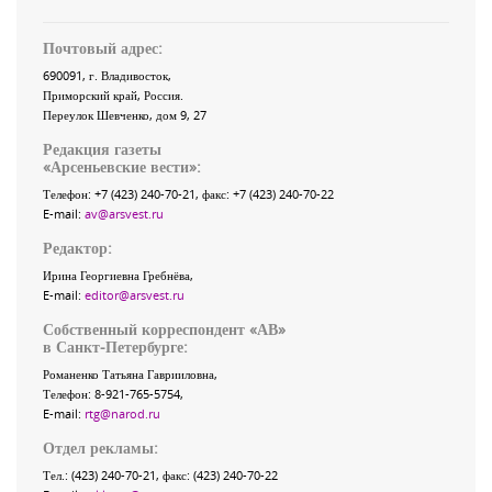
Почтовый адрес:
690091
, г.
Владивосток
,
Приморский край
,
Россия
.
Переулок Шевченко
, дом 9, 27
Редакция газеты
«
Арсеньевские вести
»:
Телефон:
+7 (423) 240-70-21
, факс:
+7 (423) 240-70-22
E-mail:
av@arsvest.ru
Редактор:
Ирина Георгиевна Гребнёва,
E-mail:
editor@arsvest.ru
Собственный корреспондент «АВ»
в Санкт-Петербурге:
Романенко Татьяна Гаврииловна,
Телефон: 8-921-765-5754,
E-mail:
rtg@narod.ru
Отдел рекламы:
Тел.: (423) 240-70-21, факс: (423) 240-70-22