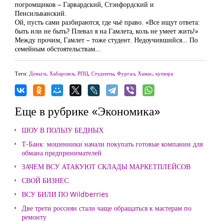
погромщиков – Гарвардский, Стэнфордский и
Пенсильванский.
Ой, пусть сами разбираются, где чьё право. «Все ищут ответа:
быть или не быть? Плевал я на Гамлета, коль не умеет жить!»
Между прочим, Гамлет – тоже студент. Недоучившийся… По
семейным обстоятельствам…
Теги:
Деньги
,
Хабаровск
,
РПЦ
,
Студенты
,
Фургал
,
Хамас
,
купюра
Еще в рубрике «Экономика»
ШОУ В ПОЛЬЗУ БЕДНЫХ
Т-Банк: мошенники начали покупать готовые компании для
обмана предпринимателей
ЗАЧЕМ ВСУ АТАКУЮТ СКЛАДЫ МАРКЕТПЛЕЙСОВ
СВОЙ БИЗНЕС
ВСУ БИЛИ ПО Wildberries
Две трети россиян стали чаще обращаться к мастерам по
ремонту