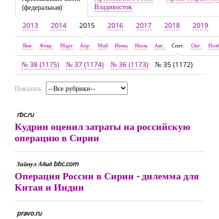
Владивосток
(федеральная)
2013
2014
2015
2016
2017
2018
2019
Янв.
Февр.
Март
Апр.
Май
Июнь
Июль
Авг.
Сент.
Окт.
Ноя
№ 38 (1175)
№ 37 (1174)
№ 36 (1173)
№ 35 (1172)
Показать
rbc.ru
Кудрин оценил затраты на российскую
операцию в Сирии
Зайнул Абид bbc.com
Операция России в Сирии - дилемма для
Китая и Индии
pravo.ru