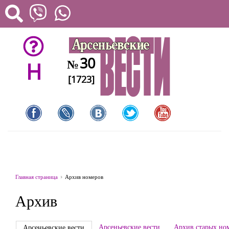
30
№
H
[1723]
Главная страница
Архив номеров
Архив
Арсеньевские вести
Архив старых но
Арсеньевские вести