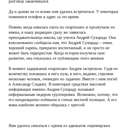
разговор заканчивался.
Да и далеко не со всеми нам удалось встретиться. У некоторых
поменялся телефон и адрес за это время.
Помню, когда началась охота на «партизан» и прозвучали их
имена, в нашу редакцию сразу же заявилась
преподавательница школы, где учился Андрей Сухорада. Она
взволнованно сообщила нам, что Андрей Сухорада – очень
хороший парень, прекрасно воспитанный, и он просто не
может быть террористом. Когда история получила свое
развитие, она отказалась от публикации этого мнения.
В момент задержания «партизан» Андрея застрелили. Судя по
количеству попавших в него пуль, в него, видимо, стреляли
несколько человек, очевидно по заданию. Вместе с ним погиб
и Александр Сладких. В некоторых средствах массовой
информации именно Андрея Сухораду называют
неформальным лидером группировки. Возможно, потому, что
его неоднократно избивали в стенах местной полиции. А его
мама наиболее активно общалась с прессой.
Нам удалось связаться с одним из адвокатов «приморских