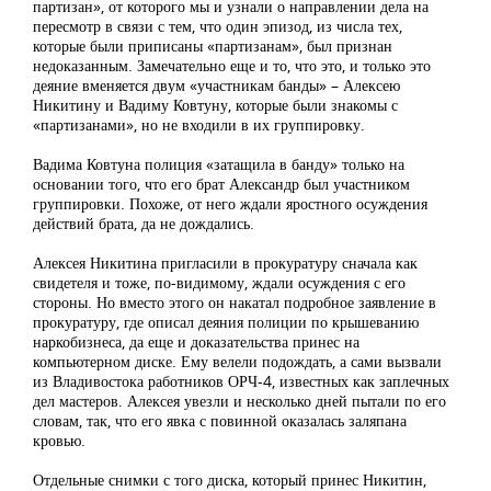
партизан», от которого мы и узнали о направлении дела на
пересмотр в связи с тем, что один эпизод, из числа тех,
которые были приписаны «партизанам», был признан
недоказанным. Замечательно еще и то, что это, и только это
деяние вменяется двум «участникам банды» – Алексею
Никитину и Вадиму Ковтуну, которые были знакомы с
«партизанами», но не входили в их группировку.
Вадима Ковтуна полиция «затащила в банду» только на
основании того, что его брат Александр был участником
группировки. Похоже, от него ждали яростного осуждения
действий брата, да не дождались.
Алексея Никитина пригласили в прокуратуру сначала как
свидетеля и тоже, по-видимому, ждали осуждения с его
стороны. Но вместо этого он накатал подробное заявление в
прокуратуру, где описал деяния полиции по крышеванию
наркобизнеса, да еще и доказательства принес на
компьютерном диске. Ему велели подождать, а сами вызвали
из Владивостока работников ОРЧ-4, известных как заплечных
дел мастеров. Алексея увезли и несколько дней пытали по его
словам, так, что его явка с повинной оказалась заляпана
кровью.
Отдельные снимки с того диска, который принес Никитин,