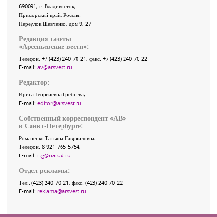
690091
, г.
Владивосток
,
Приморский край
,
Россия
.
Переулок Шевченко
, дом 9, 27
Редакция газеты
«
Арсеньевские вести
»:
Телефон:
+7 (423) 240-70-21
, факс:
+7 (423) 240-70-22
E-mail:
av@arsvest.ru
Редактор:
Ирина Георгиевна Гребнёва,
E-mail:
editor@arsvest.ru
Собственный корреспондент «АВ»
в Санкт-Петербурге:
Романенко Татьяна Гаврииловна,
Телефон: 8-921-765-5754,
E-mail:
rtg@narod.ru
Отдел рекламы:
Тел.: (423) 240-70-21, факс: (423) 240-70-22
E-mail:
reklama@arsvest.ru