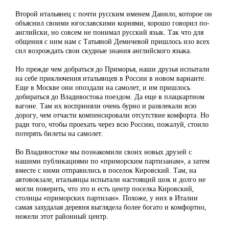
Второй итальянец с почти русским именем Данило, которое он
объяснил своими югославскими корнями, хорошо говорил по-
английски, но совсем не понимал русский язык. Так что для
общения с ним нам с Татьяной Демичевой пришлось изо всех
сил возрождать свои скудные знания английского языка.
Но прежде чем добраться до Приморья, наши друзья испытали
на себе приключения итальянцев в России в новом варианте.
Еще в Москве они опоздали на самолет, и им пришлось
добираться до Владивостока поездом. Да еще в плацкартном
вагоне. Там их восприняли очень бурно и развлекали всю
дорогу, чем отчасти компенсировали отсутствие комфорта. Но
ради того, чтобы проехать через всю Россию, пожалуй, стоило
потерять билеты на самолет.
Во Владивостоке мы познакомили своих новых друзей с
нашими публикациями по «приморским партизанам», а затем
вместе с ними отправились в поселок Кировский. Там, на
автовокзале, итальянцы испытали настоящий шок и долго не
могли поверить, что это и есть центр поселка Кировский,
столицы «приморских партизан». Похоже, у них в Италии
самая захудалая деревня выглядела более богато и комфортно,
нежели этот районный центр.