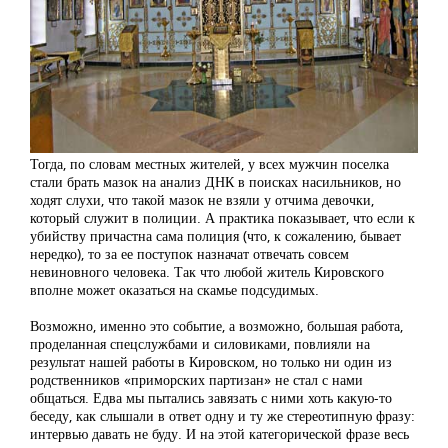
Тогда, по словам местных жителей, у всех мужчин поселка
стали брать мазок на анализ ДНК в поисках насильников, но
ходят слухи, что такой мазок не взяли у отчима девочки,
который служит в полиции. А практика показывает, что если к
убийству причастна сама полиция (что, к сожалению, бывает
нередко), то за ее поступок назначат отвечать совсем
невиновного человека. Так что любой житель Кировского
вполне может оказаться на скамье подсудимых.
Возможно, именно это событие, а возможно, большая работа,
проделанная спецслужбами и силовиками, повлияли на
результат нашей работы в Кировском, но только ни один из
родственников «приморских партизан» не стал с нами
общаться. Едва мы пытались завязать с ними хоть какую-то
беседу, как слышали в ответ одну и ту же стереотипную фразу:
интервью давать не буду. И на этой категорической фразе весь