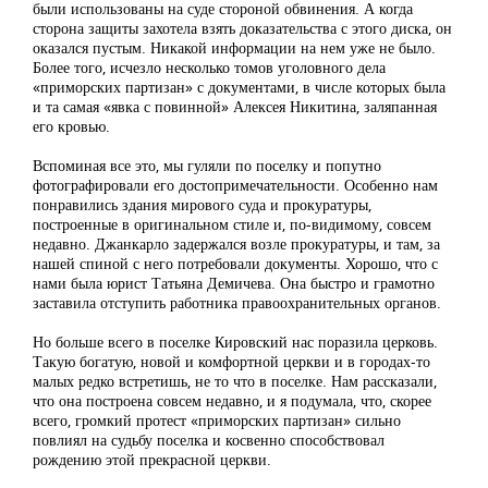
были использованы на суде стороной обвинения. А когда
сторона защиты захотела взять доказательства с этого диска, он
оказался пустым. Никакой информации на нем уже не было.
Более того, исчезло несколько томов уголовного дела
«приморских партизан» с документами, в числе которых была
и та самая «явка с повинной» Алексея Никитина, заляпанная
его кровью.
Вспоминая все это, мы гуляли по поселку и попутно
фотографировали его достопримечательности. Особенно нам
понравились здания мирового суда и прокуратуры,
построенные в оригинальном стиле и, по-видимому, совсем
недавно. Джанкарло задержался возле прокуратуры, и там, за
нашей спиной с него потребовали документы. Хорошо, что с
нами была юрист Татьяна Демичева. Она быстро и грамотно
заставила отступить работника правоохранительных органов.
Но больше всего в поселке Кировский нас поразила церковь.
Такую богатую, новой и комфортной церкви и в городах-то
малых редко встретишь, не то что в поселке. Нам рассказали,
что она построена совсем недавно, и я подумала, что, скорее
всего, громкий протест «приморских партизан» сильно
повлиял на судьбу поселка и косвенно способствовал
рождению этой прекрасной церкви.