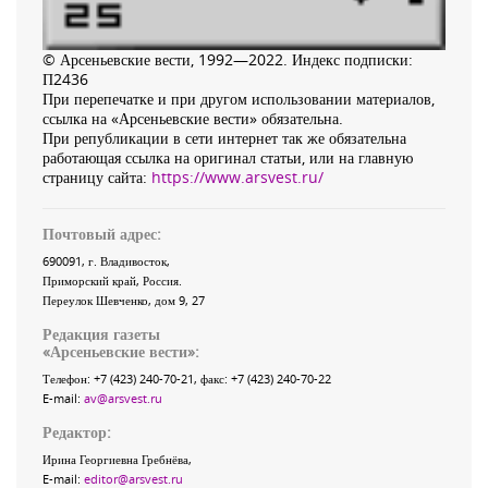
© Арсеньевские вести, 1992—2022. Индекс подписки:
П2436
При перепечатке и при другом использовании материалов,
ссылка на «Арсеньевские вести» обязательна.
При републикации в сети интернет так же обязательна
работающая ссылка на оригинал статьи, или на главную
страницу сайта:
https://www.arsvest.ru/
Почтовый адрес:
690091
, г.
Владивосток
,
Приморский край
,
Россия
.
Переулок Шевченко
, дом 9, 27
Редакция газеты
«
Арсеньевские вести
»:
Телефон:
+7 (423) 240-70-21
, факс:
+7 (423) 240-70-22
E-mail:
av@arsvest.ru
Редактор:
Ирина Георгиевна Гребнёва,
E-mail:
editor@arsvest.ru