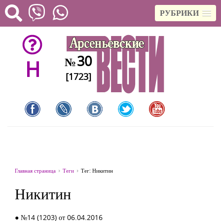
РУБРИКИ
30
№
H
[1723]
Главная страница
Теги
Тег: Никитин
Никитин
● №14 (1203) от 06.04.2016