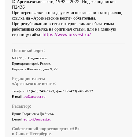
© Арсеньевские вести, 1992—2022. Индекс подписки:
П2436
При перепечатке и при другом использовании материалов,
ссылка на «Арсеньевские вести» обязательна.
При републикации в сети интернет так же обязательна
работающая ссылка на оригинал статьи, или на главную
страницу сайта:
https://www.arsvest.ru/
Почтовый адрес:
690091
, г.
Владивосток
,
Приморский край
,
Россия
.
Переулок Шевченко
, дом 9, 27
Редакция газеты
«
Арсеньевские вести
»:
Телефон:
+7 (423) 240-70-21
, факс:
+7 (423) 240-70-22
E-mail:
av@arsvest.ru
Редактор:
Ирина Георгиевна Гребнёва,
E-mail:
editor@arsvest.ru
Собственный корреспондент «АВ»
в Санкт-Петербурге: