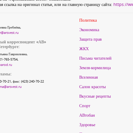
я ссылка на оригинал статьи, или на главную страницу сайта:
https://w
Политика
евна Гребнёва,
Экономика
r@arsvest.ru
Защита прав
ый корреспондент «АВ»
етербурге:
ЖКХ
тьяна Гаврииловна,
Письма читателей
21-765-5754,
narod.ru
Земля-кормилица
кламы:
Вселенная
40-70-21, факс: (423) 240-70-22
Салон красоты
ma@arsvest.ru
Вкусные рецепты
Спорт
АВтобан
Здоровье