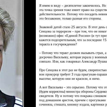
Я имею в виду – десятилетие закончилось. Но 
эта точка зрения тоже имеет право на сущест
действительности. Потому что посадить невин
это беззаконие, только разные его стороны.
Знаковой датой стало 25 августа. В этот день
Сенцова за терроризм – при том, что он никог
(возможно) офис «Единой России» (и тут прих
кажется подозрительным, что за последние 15
теракта в госучреждении?
– Потому что теракт должен вызывать страх, а
досрочно Васильеву, которая украла у военны
совпало. Или, как говаривал Александр Пушк
Про Сенцова в этот раз не будем, свирепость
вон прокурор требует 3 года прыгунам-парашю
высотке, которую они не красили, и ничо.
А вот Васильева – это серьезно. Потому что э
(будем корректны) министра обороны Сердюков
свидетеля. Ну и потому что покража слишком 
под домашним арестом, причем с прогулками п
сочиняла, стишата, книжку издала, картинки 