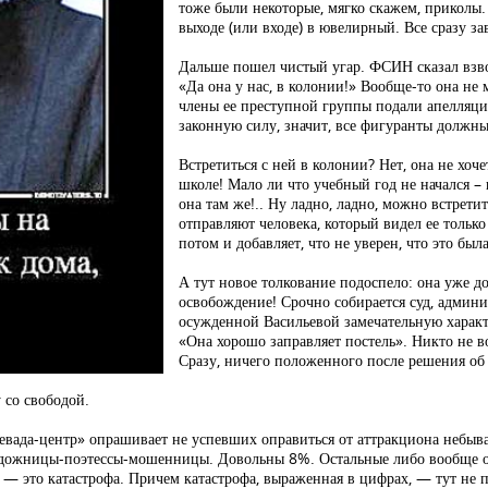
тоже были некоторые, мягко скажем, приколы.
выходе (или входе) в ювелирный. Все сразу з
Дальше пошел чистый угар. ФСИН сказал вз
«Да она у нас, в колонии!» Вообще-то она не 
члены ее преступной группы подали апелляцию
законную силу, значит, все фигуранты должн
Встретиться с ней в колонии? Нет, она не хоч
школе! Мало ли что учебный год не начался –
она там же!.. Ну ладно, ладно, можно встрети
отправляют человека, который видел ее только
потом и добавляет, что не уверен, что это был
А тут новое толкование подоспело: она уже д
освобождение! Срочно собирается суд, админи
осужденной Васильевой замечательную характ
«Она хорошо заправляет постель». Никто не в
Сразу, ничего положенного после решения об
 со свободой.
«Левада-центр» опрашивает не успевших оправиться от аттракциона небыв
удожницы-поэтессы-мошенницы. Довольны 8%. Остальные либо вообще об
 — это катастрофа. Причем катастрофа, выраженная в цифрах, — тут не 