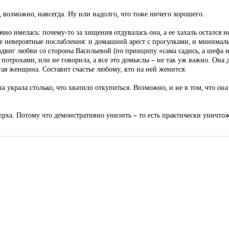
, возможно, навсегда. Ну или надолго, что тоже ничего хорошего.
но имелась: почему-то за хищения отдувалась она, а ее хахаль остался не
все невероятные послабления: и домашний арест с прогулками, и минималь
одвиг любви со стороны Васильевой (по принципу «сама садись, а шефа 
с потрохами, или не говорила, а все это домыслы – не так уж важно. Она
тая женщина. Составит счастье любому, кто на ней женится.
она украла столько, что хватило откупиться. Возможно, и не в том, что она
верха. Потому что демонстративно унизить – то есть практически уничто