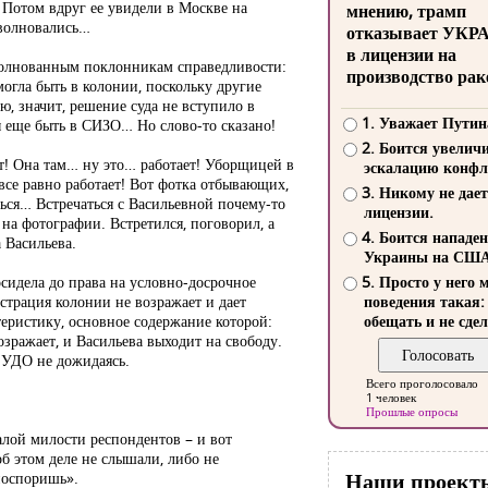
 Потом вдруг ее увидели в Москве на
мнению, трамп
аволновались…
отказывает УКР
в лицензии на
волнованным поклонникам справедливости:
производство рак
могла быть в колонии, поскольку другие
, значит, решение суда не вступило в
1. Уважает Путин
ы еще быть в СИЗО… Но слово-то сказано!
2. Боится увелич
ет! Она там… ну это… работает! Уборщицей в
эскалацию конфл
 все равно работает! Вот фотка отбывающих,
3. Никому не дает
ться… Встречаться с Васильевной почему-то
лицензии.
 на фотографии. Встретился, поговорил, а
4. Боится нападе
а Васильева.
Украины на СШ
осидела до права на условно-досрочное
5. Просто у него 
страция колонии не возражает и дает
поведения такая:
еристику, основное содержание которой:
обещать и не сдел
озражает, и Васильева выходит на свободу.
 УДО не дожидаясь.
Всего проголосовало
1 человек
Прошлые опросы
алой милости респондентов – и вот
 этом деле не слышали, либо не
Наши проект
поспоришь».