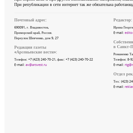
При републикации в сети интернет так же обязательна работающа
Почтовый адрес:
Редактор:
690091
, г.
Владивосток
,
Ирина Георги
Приморский край
,
Россия
.
E-mail:
edito
Переулок Шевченко
, дом 9, 27
Собственн
в Санкт-П
Редакция газеты
«
Арсеньевские вести
»:
Романенко Та
Телефон:
+7 (423) 240-70-21
, факс:
+7 (423) 240-70-22
Телефон: 8-9
E-mail:
av@arsvest.ru
E-mail:
rtg@
Отдел ре
Тел.: (423) 2
E-mail:
rekla