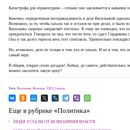
Катастрофа для «правосудия» – отныне оно заключается в кавычки и
Конечно, определенная несправедливость в деле Васильевой однознач
Возможно, за то, чтобы хахаль так и остался не при делах, и были 
Васильева «хорошо заправляет постель». К тому же очевидно, что п
прекратиться. Говорила ли она, что «если что», то сдаст Сердюкова 
Она и так долго терпела весь этот спектакль. Удивительно покладис
Но, возможно, дело не только в том, кто ее хахаль. И не в том, что 
самый верх.
В общем, открыт сезон догадок! Любых, до самого, действительно, 
можно заплатить такую цену?
Теги:
Васильева
,
Колония
,
УДО
,
Сенцов
Еще в рубрике «Политика»
ЛЮДИ УСТАЛИ ОТ БЕЗРАЗЛИЧИЯ ВЛАСТИ