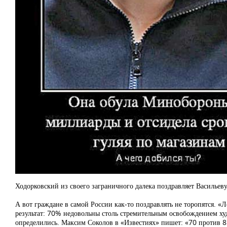
Ходорковский из своего заграничного далека поздравляет Васильеву
А вот граждане в самой России как-то поздравлять не торопятся. 
результат: 70% недовольны столь стремительным освобождением х
определились. Максим Соколов в «Известиях» пишет: «70 против 8