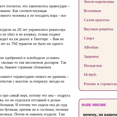
Земля-кормилица
кто посчитал, что закончилось правосудие –
вование. Как соответствующая
Вселенная
овного человека и не посадить вора – все
Салон красоты
Вкусные рецепты
 осудили на 20 лет украинского режиссера
о не убил и не взорвал, только поджег
Спорт
одит на ум диалог в Твиттере: – Вам не
 лет из 750 терактов не было ни одного
АВтобан
Здоровье
 не одобрение) и освободили условно-
х сколько-то там миллионов долларов. Так
Посиделки
ин, бывают странные сближения.
Hi-tech
ю нашего «правосудия» никого не удивишь –
тистав с высоток за покраску звезды на
Ремонт и строитель
то про самый верх, потому что она – подруга
а, но он отделался отставкой и ролью
большая. И потому что сидела она до суда
ВАШЕ МНЕНИЕ
о бутикам, причем не в гостинке, песенки
рисовала. Потом ее наконец осудили. Там
почему, по вашем