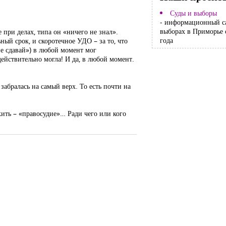
Суды и выборы
- информационный с
выборах в Приморье 
 при делах, типа он «ничего не знал».
года
ный срок, и скоротечное УДО – за то, что
не сдавай») в любой момент мог
 действительно могла! И да, в любой момент.
 забралась на самый верх. То есть почти на
жить – «правосудие»… Ради чего или кого