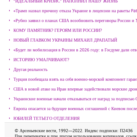
"ИДЕАЛЬНЫЙ КРИЗИС" НАПОЛНИЛ НАШУ ЖИЗНЬ
«Трамп назвал причину отказа Украине в лицензии на ракеты Pat
«Рубио заявил о планах США возобновить переговоры России и
КОМУ ПАМЯТНИК? ГЕРОЯМ ИЛИ РОССИИ?
НОВЫЙ ГЛАВКОМ УКРАИНЫ МИХАИЛ ДРАПАТЫЙ
«Будет ли мобилизация в России в 2026 году: в Госдуме дали отв
ИСТОРИЮ УМАЛЧИВАЮТ?
Другая реальность
Турция пообещала взять на себя военно-морской компонент гара
США в новой атаке на Иран впервые задействовали морские дро
Украинские военные начали отказываться от наград за подписью 
Европа опасается за будущее военных соглашений с Киевом после
ЮБИЛЕЙ ТЕТЬЕГО ОТДЕЛЕНИЯ
© Арсеньевские вести, 1992—2022. Индекс подписки: П2436
При перепечатке и при другом использовании материалов, ссылка