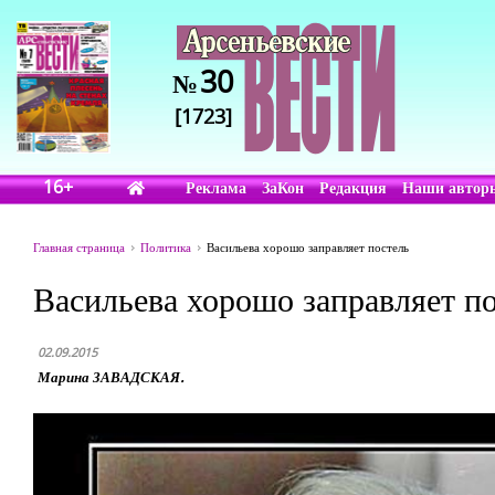
30
№
[1723]
16+
Реклама
ЗаКон
Редакция
Наши автор
Главная страница
Политика
Васильева хорошо заправляет постель
Васильева хорошо заправляет п
02.09.2015
Марина ЗАВАДСКАЯ.