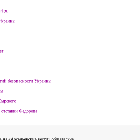
riot
 Украины
ет
нтий безопасности Украины
ны
Сырского
 отставки Федорова
 на «Арсеньевские вести» обязательна.