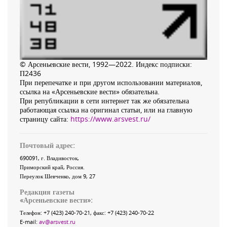
© Арсеньевские вести, 1992—2022. Индекс подписки:
П2436
При перепечатке и при другом использовании материалов,
ссылка на «Арсеньевские вести» обязательна.
При републикации в сети интернет так же обязательна
работающая ссылка на оригинал статьи, или на главную
страницу сайта:
https://www.arsvest.ru/
Почтовый адрес:
690091
, г.
Владивосток
,
Приморский край
,
Россия
.
Переулок Шевченко
, дом 9, 27
Редакция газеты
«
Арсеньевские вести
»:
Телефон:
+7 (423) 240-70-21
, факс:
+7 (423) 240-70-22
E-mail:
av@arsvest.ru