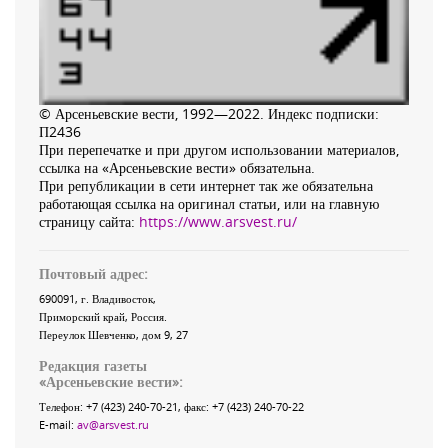
© Арсеньевские вести, 1992—2022. Индекс подписки:
П2436
При перепечатке и при другом использовании материалов,
ссылка на «Арсеньевские вести» обязательна.
При републикации в сети интернет так же обязательна
работающая ссылка на оригинал статьи, или на главную
страницу сайта:
https://www.arsvest.ru/
Почтовый адрес:
690091
, г.
Владивосток
,
Приморский край
,
Россия
.
Переулок Шевченко
, дом 9, 27
Редакция газеты
«
Арсеньевские вести
»:
Телефон:
+7 (423) 240-70-21
, факс:
+7 (423) 240-70-22
E-mail:
av@arsvest.ru