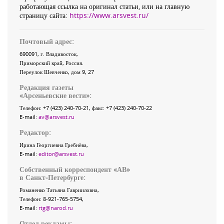
работающая ссылка на оригинал статьи, или на главную
страницу сайта:
https://www.arsvest.ru/
Почтовый адрес:
690091
, г.
Владивосток
,
Приморский край
,
Россия
.
Переулок Шевченко
, дом 9, 27
Редакция газеты
«
Арсеньевские вести
»:
Телефон:
+7 (423) 240-70-21
, факс:
+7 (423) 240-70-22
E-mail:
av@arsvest.ru
Редактор:
Ирина Георгиевна Гребнёва,
E-mail:
editor@arsvest.ru
Собственный корреспондент «АВ»
в Санкт-Петербурге:
Романенко Татьяна Гаврииловна,
Телефон: 8-921-765-5754,
E-mail:
rtg@narod.ru
Отдел рекламы: