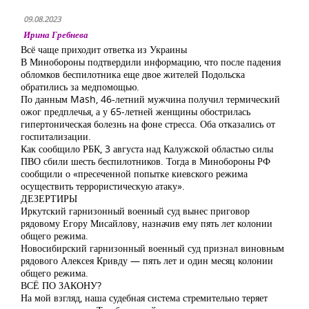
09.08.2023
Ирина Гребнева
Всё чаще приходит ответка из Украины
В Минобороны подтвердили информацию, что после падения
обломков беспилотника еще двое жителей Подольска
обратились за медпомощью.
По данным Mash, 46-летний мужчина получил термический
ожог предплечья, а у 65-летней женщины обострилась
гипертоническая болезнь на фоне стресса. Оба отказались от
госпитализации.
Как сообщило РБК, 3 августа над Калужской областью силы
ПВО сбили шесть беспилотников. Тогда в Минобороны РФ
сообщили о «пресеченной попытке киевского режима
осуществить террористическую атаку».
ДЕЗЕРТИРЫ
Иркутский гарнизонный военный суд вынес приговор
рядовому Егору Мисайлову, назначив ему пять лет колонии
общего режима.
Новосибирский гарнизонный военный суд признал виновным
рядового Алексея Кривду — пять лет и один месяц колонии
общего режима.
ВСЁ ПО ЗАКОНУ?
На мой взгляд, наша судебная система стремительно теряет