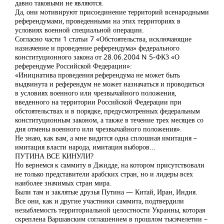
давно таковыми не являются.
Да, они мотивируют присоединение территорий всенародными
референдумами, проведенными на этих территориях в
условиях военной специальной операции.
Согласно части 1 статьи 7 «Обстоятельства, исключающие
назначение и проведение референдума» федерального
конституционного закона от 28.06.2004 N 5-ФКЗ «О
референдуме Российской Федерации»:
«Инициатива проведения референдума не может быть
выдвинута и референдум не может назначаться и проводиться
в условиях военного или чрезвычайного положения,
введенного на территории Российской Федерации при
обстоятельствах и в порядке, предусмотренных федеральным
конституционным законом, а также в течение трех месяцев со
дня отмены военного или чрезвычайного положения».
Не знаю, как вам, а мне видится одна сплошная имитация –
имитация власти народа, имитация выборов...
ПУТИНА ВСЕ КИНУЛИ?
Но вернемся к саммиту в Джидде, на котором присутствовали
не только представители арабских стран, но и лидеры всех
наиболее значимых стран мира.
Были там и заклятые друзья Путина — Китай, Иран, Индия.
Все они, как и другие участники саммита, подтвердили
незыблемость территориальной целостности Украины, которая
скреплена Варшавским соглашением в прошлом тысячелетии –