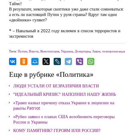
Таймс!
В результате, некоторые скептики уже даже стали сомневаться:
а есть ли настоящий Путин у руля страны? Вдруг там одни
«двойники» гуляют?
* – Навальный в 2022 году включен в список террористов и
экстремистов
Теги:
Путин
,
Власть
,
Конституция
,
Украина
,
Дезертиры
,
Закон
,
телепропаганда
Еще в рубрике «Политика»
ЛЮДИ УСТАЛИ ОТ БЕЗРАЗЛИЧИЯ ВЛАСТИ
"ИДЕАЛЬНЫЙ КРИЗИС" НАПОЛНИЛ НАШУ ЖИЗНЬ
«Трамп назвал причину отказа Украине в лицензии на
ракеты Patriot
«Рубио заявил о планах США возобновить переговоры
России и Украины
КОМУ ПАМЯТНИК? ГЕРОЯМ ИЛИ РОССИИ?