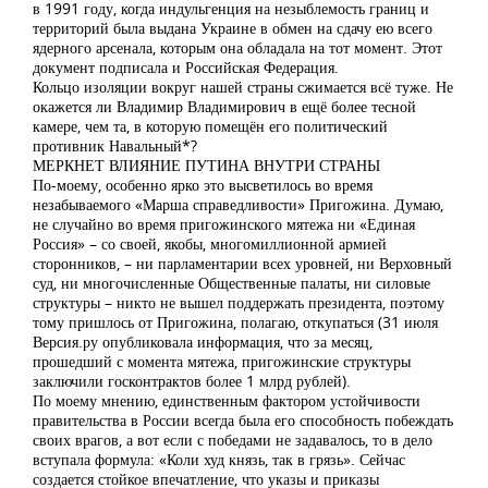
в 1991 году, когда индульгенция на незыблемость границ и
территорий была выдана Украине в обмен на сдачу ею всего
ядерного арсенала, которым она обладала на тот момент. Этот
документ подписала и Российская Федерация.
Кольцо изоляции вокруг нашей страны сжимается всё туже. Не
окажется ли Владимир Владимирович в ещё более тесной
камере, чем та, в которую помещён его политический
противник Навальный*?
МЕРКНЕТ ВЛИЯНИЕ ПУТИНА ВНУТРИ СТРАНЫ
По-моему, особенно ярко это высветилось во время
незабываемого «Марша справедливости» Пригожина. Думаю,
не случайно во время пригожинского мятежа ни «Единая
Россия» – со своей, якобы, многомиллионной армией
сторонников, – ни парламентарии всех уровней, ни Верховный
суд, ни многочисленные Общественные палаты, ни силовые
структуры – никто не вышел поддержать президента, поэтому
тому пришлось от Пригожина, полагаю, откупаться (31 июля
Версия.ру опубликовала информация, что за месяц,
прошедший с момента мятежа, пригожинские структуры
заключили госконтрактов более 1 млрд рублей).
По моему мнению, единственным фактором устойчивости
правительства в России всегда была его способность побеждать
своих врагов, а вот если с победами не задавалось, то в дело
вступала формула: «Коли худ князь, так в грязь». Сейчас
создается стойкое впечатление, что указы и приказы