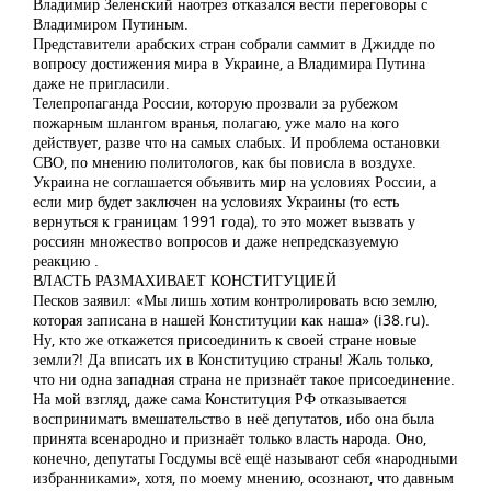
Владимир Зеленский наотрез отказался вести переговоры с
Владимиром Путиным.
Представители арабских стран собрали саммит в Джидде по
вопросу достижения мира в Украине, а Владимира Путина
даже не пригласили.
Телепропаганда России, которую прозвали за рубежом
пожарным шлангом вранья, полагаю, уже мало на кого
действует, разве что на самых слабых. И проблема остановки
СВО, по мнению политологов, как бы повисла в воздухе.
Украина не соглашается объявить мир на условиях России, а
если мир будет заключен на условиях Украины (то есть
вернуться к границам 1991 года), то это может вызвать у
россиян множество вопросов и даже непредсказуемую
реакцию .
ВЛАСТЬ РАЗМАХИВАЕТ КОНСТИТУЦИЕЙ
Песков заявил: «Мы лишь хотим контролировать всю землю,
которая записана в нашей Конституции как наша» (i38.ru).
Ну, кто же откажется присоединить к своей стране новые
земли?! Да вписать их в Конституцию страны! Жаль только,
что ни одна западная страна не признаёт такое присоединение.
На мой взгляд, даже сама Конституция РФ отказывается
воспринимать вмешательство в неё депутатов, ибо она была
принята всенародно и признаёт только власть народа. Оно,
конечно, депутаты Госдумы всё ещё называют себя «народными
избранниками», хотя, по моему мнению, осознают, что давным