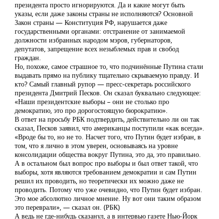
президента просто игнорируются. Да и какие могут быть
указы, если даже законы страны не исполняются? Основной
Закон страны — Конституция РФ, нарушается даже
государственными органами: отстранение от занимаемой
должности избранных народом мэров, губернаторов,
депутатов, запрещение всех незыблемых прав и свобод
граждан.
Но, похоже, самое страшное то, что подчинённые Путина стали
выдавать прямо на публику тщательно скрываемую правду. И
кто? Самый главный рупор — пресс-секретарь российского
президента Дмитрий Песков. Он сказал буквально следующее:
«Наши президентские выборы – они не столько про
демократию, это про дорогостоящую бюрократию».
В ответ на просьбу РБК подтвердить, действительно ли он так
сказал, Песков заявил, что американцы поступили «как всегда».
«Вроде бы то, но не то. Насчет того, что Путин будет избран, в
том, что я лично в этом уверен, основываясь на уровне
консолидации общества вокруг Путина, это да, это правильно.
А в остальном был вопрос про выборы и был ответ такой, что
выборы, хотя являются требованием демократии и сам Путин
решил их проводить, но теоретически их можно даже не
проводить. Потому что уже очевидно, что Путин будет избран.
Это мое абсолютно личное мнение. Ну вот они таким образом
это переврали», — сказал он. (РБК)
А ведь не где-нибудь сказанул, а в интервью газете Нью-Йорк