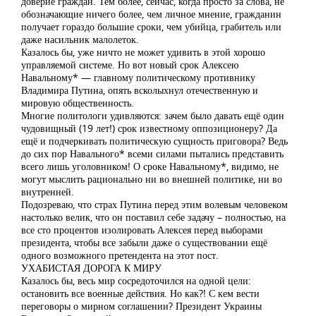
доверие граждан. Тем более, сейчас, когда просто за слова, не
обозначающие ничего более, чем личное мнение, гражданин
получает гораздо большие сроки, чем убийца, грабитель или
даже насильник малолеток.
Казалось бы, уже ничто не может удивить в этой хорошо
управляемой системе. Но вот новый срок Алексею
Навальному* — главному политическому противнику
Владимира Путина, опять всколыхнул отечественную и
мировую общественность.
Многие политологи удивляются: зачем было давать ещё один
чудовищный (19 лет!) срок известному оппозиционеру? Да
ещё и подчеркивать политическую сущность приговора? Ведь
до сих пор Навального* всеми силами пытались представить
всего лишь уголовником! О сроке Навальному*, видимо, не
могут мыслить рационально ни во внешней политике, ни во
внутренней.
Подозреваю, что страх Путина перед этим волевым человеком
настолько велик, что он поставил себе задачу – полностью, на
все сто процентов изолировать Алексея перед выборами
президента, чтобы все забыли даже о существовании ещё
одного возможного претендента на этот пост.
УХАБИСТАЯ ДОРОГА К МИРУ
Казалось бы, весь мир сосредоточился на одной цели:
остановить все военные действия. Но как?! С кем вести
переговоры о мирном соглашении? Президент Украины