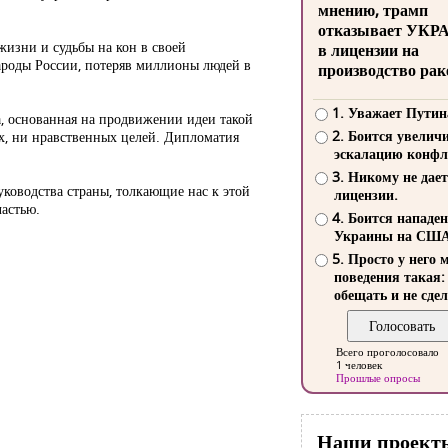
мнению, трамп
отказывает УКР
жизни и судьбы на кон в своей
в лицензии на
народы России, потеряв миллионы людей в
производство рак
1. Уважает Путин
а, основанная на продвижении идеи такой
2. Боится увелич
ых, ни нравственных целей. Дипломатия
эскалацию конфл
3. Никому не дает
уководства страны, толкающие нас к этой
лицензии.
частью.
4. Боится нападе
Украины на СШ
5. Просто у него 
поведения такая:
обещать и не сдел
Всего проголосовало
1 человек
Прошлые опросы
Наши проект