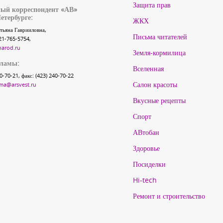
Защита прав
ый корреспондент «АВ»
етербурге:
ЖКХ
тьяна Гаврииловна,
Письма читателей
21-765-5754,
narod.ru
Земля-кормилица
кламы:
Вселенная
40-70-21, факс: (423) 240-70-22
Салон красоты
ma@arsvest.ru
Вкусные рецепты
Спорт
АВтобан
Здоровье
Посиделки
Hi-tech
Ремонт и строительство