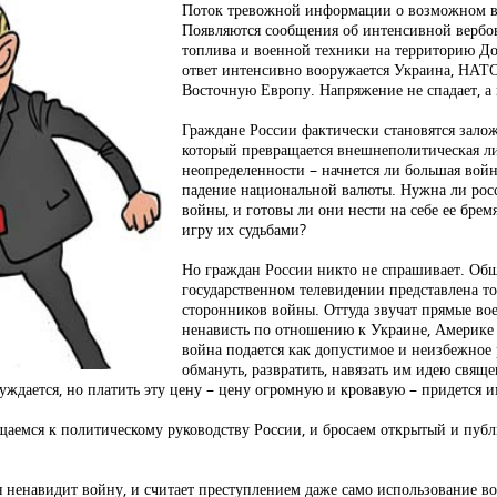
Поток тревожной информации о возможном в
Появляются сообщения об интенсивной вербов
топлива и военной техники на территорию До
ответ интенсивно вооружается Украина, НАТ
Восточную Европу. Напряжение не спадает, а 
Граждане России фактически становятся зал
который превращается внешнеполитическая ли
неопределенности – начнется ли большая войн
падение национальной валюты. Нужна ли росс
войны, и готовы ли они нести на себе ее брем
игру их судьбами?
Но граждан России никто не спрашивает. Общ
государственном телевидении представлена тол
сторонников войны. Оттуда звучат прямые вое
ненависть по отношению к Украине, Америке и
война подается как допустимое и неизбежное
обмануть, развратить, навязать им идею свящ
уждается, но платить эту цену – цену огромную и кровавую – придется 
ащаемся к политическому руководству России, и бросаем открытый и пуб
я ненавидит войну, и считает преступлением даже само использование в