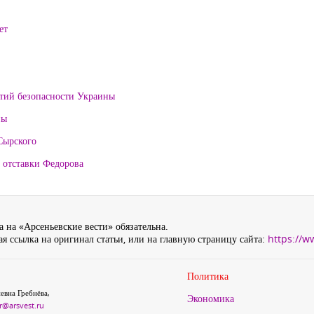
ет
нтий безопасности Украины
ны
Сырского
 отставки Федорова
 на «Арсеньевские вести» обязательна.
я ссылка на оригинал статьи, или на главную страницу сайта:
https://w
Политика
евна Гребнёва,
Экономика
r@arsvest.ru