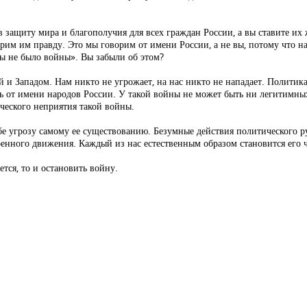
 защиту мира и благополучия для всех граждан России, а вы ставите их 
орим им правду. Это мы говорим от имени России, а не вы, потому что 
ы не было войны». Вы забыли об этом?
 и Западом. Нам никто не угрожает, на нас никто не нападает. Политик
ись от имени народов России. У такой войны не может быть ни легитимн
ческого неприятия такой войны.
себе угрозу самому ее существованию. Безумные действия политического р
енного движения. Каждый из нас естественным образом становится его 
ется, то и остановить войну.