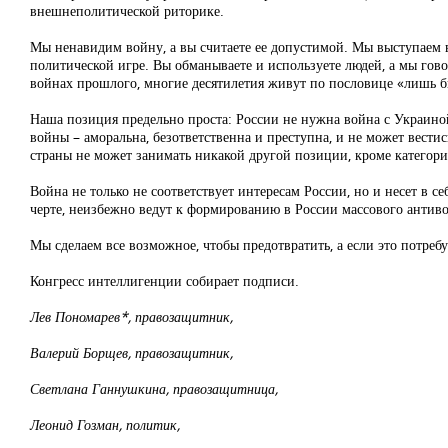
внешнеполитической риторике.
Мы ненавидим войну, а вы считаете ее допустимой. Мы выступаем в
политической игре. Вы обманываете и используете людей, а мы гов
войнах прошлого, многие десятилетия живут по пословице «лишь б
Наша позиция предельно проста: России не нужна война с Украиной
войны – аморальна, безответственна и преступна, и не может вест
страны не может занимать никакой другой позиции, кроме категори
Война не только не соответствует интересам России, но и несет в 
черте, неизбежно ведут к формированию в России массового антиво
Мы сделаем все возможное, чтобы предотвратить, а если это потребу
Конгресс интеллигенции собирает подписи.
Лев Пономарев*, правозащитник,
Валерий Борщев, правозащитник,
Светлана Ганнушкина, правозащитница,
Леонид Гозман, политик,