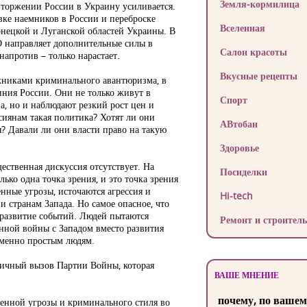
Земля-кормилица
торжении России в Украину усиливается.
ке наемников в России и переброске
Вселенная
нецкой и Луганской областей Украины. В
О направляет дополнительные силы в
Салон красоты
напротив – только нарастает.
Вкусные рецепты
ожниками криминального авантюризма, в
ния России. Они не только живут в
Спорт
а, но и наблюдают резкий рост цен и
иянам такая политика? Хотят ли они
АВтобан
я? Давали ли они власти право на такую
Здоровье
ественная дискуссия отсутствует. На
Посиделки
ько одна точка зрения, и это точка зрения
нные угрозы, источаются агрессия и
Hi-tech
 странам Запада. Но самое опасное, что
 развитие событий. Людей пытаются
Ремонт и строитель
енной войны с Западом вместо развития
именно простым людям.
личный вызов Партии Войны, которая
ВАШЕ МНЕНИЕ
почему, по вашем
оенной угрозы и криминального стиля во