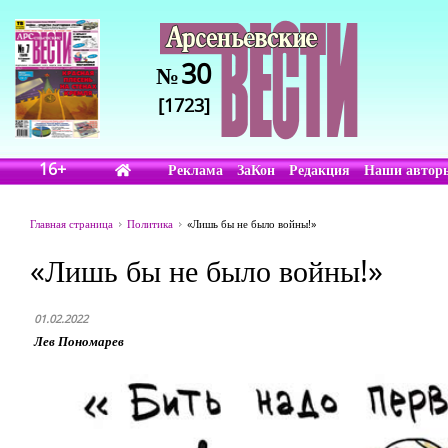
30
№
[1723]
16+
Реклама
ЗаКон
Редакция
Наши автор
Главная страница
Политика
«Лишь бы не было войны!»
«Лишь бы не было войны!»
01.02.2022
Лев Пономарев