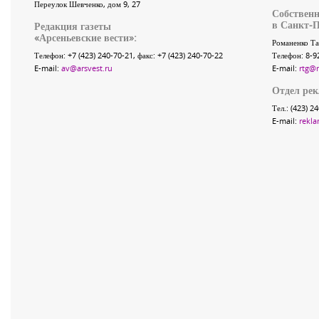
Переулок Шевченко
, дом 9, 27
Собственн
в Санкт-П
Редакция газеты
«
Арсеньевские вести
»:
Романенко Та
Телефон:
+7 (423) 240-70-21
, факс:
+7 (423) 240-70-22
Телефон: 8-9
E-mail:
av@arsvest.ru
E-mail:
rtg@
Отдел ре
Тел.: (423) 2
E-mail:
rekla