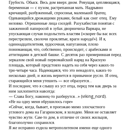
Грубость. Обыск. Весь дом вверх дном. Ревущая, цепляющаяся,
беременная — с пузом, растрепанная мать. Надрывно
кричащий, разбуженный, спросонья, маленький братец.
Одевающийся дрожащими руками, белый как снег отец. Ему
неловко. Отрешенные лица соседей. Разухабистая понятая с
зажженной папиросой в зубах дворничиха Варвара, не
упускающая случая подольстить властям («скорее бы вас всех
перестреляли, сволочи проклятые, враги народа!»). И я,
одиннадцатилетняя, худосочная, напуганная, плохо
понимающая, что, собственно, происходит, с арабесками и
аттитюдами в детской башке. С десяток раз примерившая перед
зеркалом свой новый первомайский наряд на Красную
площадь, который предстояло надеть на себя через каких-то
три-четыре часа. Надеющаяся, что это ненадолго, каких-то
несколько дней, и жизнь вернется в привычное русло. И отец,
старающийся меня утешить — все образуется…
И последнее, что я слышу из уст отца, перед тем как дверь за
ним захлопнется навсегда:
— Слава Богу, наконец-то разберутся…» (viking_nord).
«Не на одну меня обрушилось горе»
«Сейчас, когда, бывает, я проезжаю мимо злосчастного
углового дома на Гагаринском, я холодею. Меня не оставляет
чувство жути. Сам-то дом, в отличие от своих жильцов,
благополучно сохранился.
Я же исправно ездила метрополитеном имени еще одного