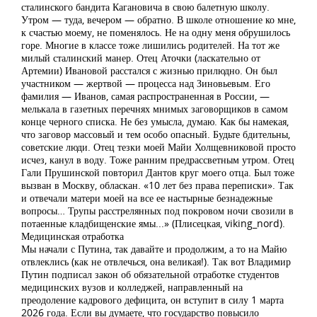
сталинского бандита Кагановича в свою балетную школу.
Утром — туда, вечером — обратно. В школе отношение ко мне,
к счастью моему, не поменялось. Не на одну меня обрушилось
горе. Многие в классе тоже лишились родителей. На тот же
милый сталинский манер. Отец Аточки (ласкательно от
Артемии) Ивановой расстался с жизнью прилюдно. Он был
участником — жертвой — процесса над Зиновьевым. Его
фамилия — Иванов, самая распространенная в России, —
мелькала в газетных перечнях мнимых заговорщиков в самом
конце черного списка. Не без умысла, думаю. Как бы намекая,
что заговор массовый и тем особо опасный. Будьте бдительны,
советские люди. Отец тезки моей Майи Холщевниковой просто
исчез, канул в воду. Тоже ранним предрассветным утром. Отец
Гали Прушинской повторил Дантов круг моего отца. Был тоже
вызван в Москву, обласкан. «10 лет без права переписки». Так
и отвечали матери моей на все ее настырные безнадежные
вопросы… Трупы расстрелянных под покровом ночи свозили в
потаенные кладбищенские ямы...» (Плисецкая, viking_nord).
Медицинская отработка
Мы начали с Путина, так давайте и продолжим, а то на Майю
отвлеклись (как не отвлечься, она великая!). Так вот Владимир
Путин подписал закон об обязательной отработке студентов
медицинских вузов и колледжей, направленный на
преодоление кадрового дефицита, он вступит в силу 1 марта
2026 года. Если вы думаете, что государство повысило