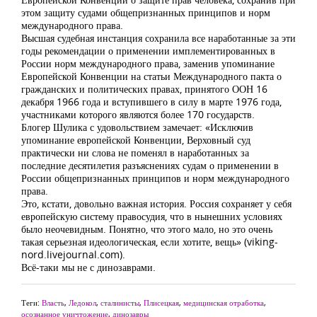
этом защиту судами общепризнанных принципов и норм
международного права.
Высшая судебная инстанция сохранила все наработанные за эти
годы рекомендации о применении имплементированных в
России норм международного права, заменив упоминание
Европейской Конвенции на статьи Международного пакта о
гражданских и политических правах, принятого ООН 16
декабря 1966 года и вступившего в силу в марте 1976 года,
участниками которого являются более 170 государств.
Блогер Шулика с удовольствием замечает: «Исключив
упоминание европейской Конвенции, Верховный суд
практически ни слова не поменял в наработанных за
последние десятилетия разъяснениях судам о применении в
России общепризнанных принципов и норм международного
права.
Это, кстати, довольно важная история. Россия сохраняет у себя
европейскую систему правосудия, что в нынешних условиях
было неочевидным. Понятно, что этого мало, но это очень
такая серьезная идеологическая, если хотите, вещь» (viking-
nord.livejournal.com).
Всё-таки мы не с динозаврами.
Теги:
Власть
,
Ледокол
,
сталинисты
,
Плисецкая
,
медицинская отработка
,
осознанное уничтожение
,
динозавры