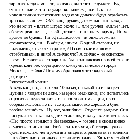
зарплату медиками… то, конечно, вы этого не думаете. Вы,
считаю, знаете, что государство наше жадное. Так что
новоявленные выпускники медвузов должны будут отработать
три года в системе ОМС «под руководством наставников», а
кто не хочет – платят штраф около 10 млн рублей. Жильё? Нет,
об этом речи нет. Целевой договор – и ни шагу наружу. Иначе
врачом не будешь! Ни офтальмологом, ни онкологом, ни
стоматологом, ни… В общем, никем. С одной стороны, ну
подумаешь, отработка три года! В советское время все
отрабатывали, и ничо! А сейчас что? А сейчас – не советское
время. В советское-то зарплата была одинаковая по всей стране
(кроме, конечно, образцового коммунистического города
Москвы), а сейчас? Почему образовался этот кадровый
дефицит?
Рукотворный кризис
А ведь когда-то, лет 5 или 10 назад, на какой-то из встреч
Путина с людьми (и даже, наверное, медиками) его попытались
спросить о недостатках и опасности оптимизации, но он
оборвал жалобы: не-не, всё правильно, всё хорошо, а будет
вообще зашибись… Ну вот, зашиблись. Студенты рыдают. Они
поступали учиться на одних условиях, и вдруг всё поменялось!
«Нас просто вгоняют в безденежье», – говорит в своём видео
студентка-отличница. Чтобы стать врачом, ей теперь нужно
будет несколько лет прожить в нищете, отрабатывая за копейки
в проблемных клиниках с дефицитом кадров. Хоть отчисляйся!