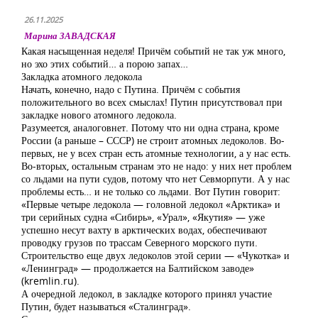
26.11.2025
Марина ЗАВАДСКАЯ
Какая насыщенная неделя! Причём событий не так уж много,
но эхо этих событий… а порою запах…
Закладка атомного ледокола
Начать, конечно, надо с Путина. Причём с события
положительного во всех смыслах! Путин присутствовал при
закладке нового атомного ледокола.
Разумеется, аналоговнет. Потому что ни одна страна, кроме
России (а раньше – СССР) не строит атомных ледоколов. Во-
первых, не у всех стран есть атомные технологии, а у нас есть.
Во-вторых, остальным странам это не надо: у них нет проблем
со льдами на пути судов, потому что нет Севморпути. А у нас
проблемы есть… и не только со льдами. Вот Путин говорит:
«Первые четыре ледокола — головной ледокол «Арктика» и
три серийных судна «Сибирь», «Урал», «Якутия» — уже
успешно несут вахту в арктических водах, обеспечивают
проводку грузов по трассам Северного морского пути.
Строительство еще двух ледоколов этой серии — «Чукотка» и
«Ленинград» — продолжается на Балтийском заводе»
(kremlin.ru).
А очередной ледокол, в закладке которого принял участие
Путин, будет называться «Сталинград».