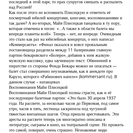
последний в этой паре, то прах супругов смешать и распылить
над Россией!
Как после этого не вспомнить Плисецкую и отметить её
посмертный юбилей концертами, книгами, воспоминаниями и
так далее? А во-вторых, Майя Плисецкая танцевала в ту пору,
которая отмечена в песне: «…А также в области балета мы
впереди планеты всей». Теперь – нет, не впереди. Очевидным
это стало как раз на юбилейных концертах, о них написал
«Коммерсантъ»: «Финал оказался и вовсе провальным:
постановщица разделила между 11 балеринами главную
партию бежаровского «Болеро», добавив к ним жалкую
мужскую массовку, едва заучившую текст. Обвинений в
пиратстве со стороны Фонда Бежара можно не опасаться —
балет стал совершенно неузнаваемым, как в анекдоте про
Карузо, которого «Рабинович напел»» (kommersant.ru). В
данном случае – натанцевал.
Воспоминания Майи Плисецкой
Воспоминания Майи Плисецкой полны страсти, как и её
последующие балетные партии: «Это было 30 апреля 1937
года. На рассвете, за несколько часов до Первомая, под самое
утро, часов в пять, лестница заскрипела под чугунной
тяжестью внезапных шагов. Отца пришли арестовывать. Эти
аресты на рассвете теперь уж многократно описаны в
литературе, сыграны в кино, на театральной сцене. Но прожить
это самой, поверьте, очень страшно. Незнакомые люди.