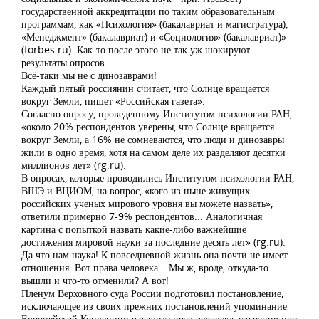
государственной аккредитации по таким образовательным
программам, как «Психология» (бакалавриат и магистратура),
«Менеджмент» (бакалавриат) и «Социология» (бакалавриат)»
(forbes.ru). Как-то после этого не так уж шокируют
результаты опросов…
Всё-таки мы не с динозаврами!
Каждый пятый россиянин считает, что Солнце вращается
вокруг Земли, пишет «Российская газета».
Согласно опросу, проведенному Институтом психологии РАН,
«около 20% респондентов уверены, что Солнце вращается
вокруг Земли, а 16% не сомневаются, что люди и динозавры
жили в одно время, хотя на самом деле их разделяют десятки
миллионов лет» (rg.ru).
В опросах, которые проводились Институтом психологии РАН,
ВШЭ и ВЦИОМ, на вопрос, «кого из ныне живущих
российских ученых мирового уровня вы можете назвать»,
ответили примерно 7-9% респондентов... Аналогичная
картина с попыткой назвать какие-либо важнейшие
достижения мировой науки за последние десять лет» (rg.ru).
Да что нам наука! К повседневной жизнь она почти не имеет
отношения. Вот права человека… Мы ж, вроде, откуда-то
вышли и что-то отменили? А вот!
Пленум Верховного суда России подготовил постановление,
исключающее из своих прежних постановлений упоминание
Европейской Конвенции о защите прав человека, сохранив при