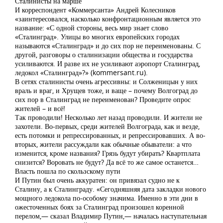
Сталинисты на марше
И корреспондент «Коммерсанта» Андрей Колесников
«заинтересовался, насколько конфронтационным является это
название: «С одной стороны, весь мир знает слово
«Сталинград». Улицы во многих европейских городах
называются «Сталинград» и до сих пор не переименованы. С
другой, разговоры о сталинизации общества и государства
усиливаются. И разве их не усиливают аэропорт Сталинград,
ледокол «Сталинград»?» (kommersant.ru).
В сетях сталинисты очень агрессивны: и Солженицын у них
враль и враг, и Хрущев тоже, и ваще – почему Волгоград до
сих пор в Сталинград не переименован? Проведите опрос
жителей – и всё!
Так проводили! Несколько лет назад проводили. И жители не
захотели. Во-первых, среди жителей Волгограда, как и везде,
есть потомки и репрессированных, и репрессировавших. А во-
вторых, жители рассуждали как обычные обыватели: а что
изменится, кроме названия? Грязь будут убирать? Квартплата
снизится? Воровать не будут? Да всё то же самое останется…
Власть пошла по скользскому пути
И Путин был очень аккуратен: он привязал судно не к
Сталину, а к Сталинграду. «Сегодняшняя дата закладки нового
мощного ледокола по-особому значима. Именно в эти дни в
ожесточенных боях за Сталинград произошел коренной
перелом,— сказал Владимир Путин,— началась наступательная