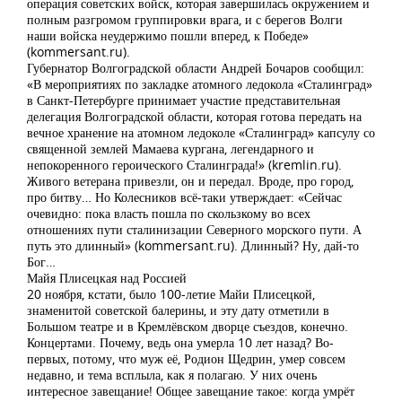
операция советских войск, которая завершилась окружением и
полным разгромом группировки врага, и с берегов Волги
наши войска неудержимо пошли вперед, к Победе»
(kommersant.ru).
Губернатор Волгоградской области Андрей Бочаров сообщил:
«В мероприятиях по закладке атомного ледокола «Сталинград»
в Санкт-Петербурге принимает участие представительная
делегация Волгоградской области, которая готова передать на
вечное хранение на атомном ледоколе «Сталинград» капсулу со
священной землей Мамаева кургана, легендарного и
непокоренного героического Сталинграда!» (kremlin.ru).
Живого ветерана привезли, он и передал. Вроде, про город,
про битву… Но Колесников всё-таки утверждает: «Сейчас
очевидно: пока власть пошла по скользкому во всех
отношениях пути сталинизации Северного морского пути. А
путь это длинный» (kommersant.ru). Длинный? Ну, дай-то
Бог…
Майя Плисецкая над Россией
20 ноября, кстати, было 100-летие Майи Плисецкой,
знаменитой советской балерины, и эту дату отметили в
Большом театре и в Кремлёвском дворце съездов, конечно.
Концертами. Почему, ведь она умерла 10 лет назад? Во-
первых, потому, что муж её, Родион Щедрин, умер совсем
недавно, и тема всплыла, как я полагаю. У них очень
интересное завещание! Общее завещание такое: когда умрёт