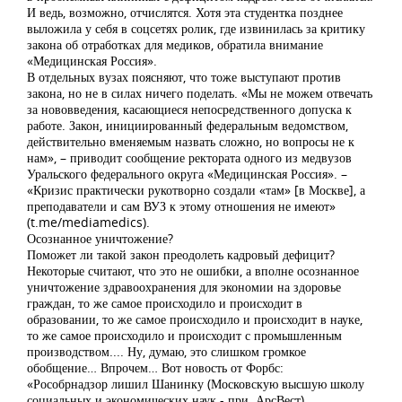
И ведь, возможно, отчислятся. Хотя эта студентка позднее
выложила у себя в соцсетях ролик, где извинилась за критику
закона об отработках для медиков, обратила внимание
«Медицинская Россия».
В отдельных вузах поясняют, что тоже выступают против
закона, но не в силах ничего поделать. «Мы не можем отвечать
за нововведения, касающиеся непосредственного допуска к
работе. Закон, инициированный федеральным ведомством,
действительно вменяемым назвать сложно, но вопросы не к
нам», – приводит сообщение ректората одного из медвузов
Уральского федерального округа «Медицинская Россия». –
«Кризис практически рукотворно создали «там» [в Москве], а
преподаватели и сам ВУЗ к этому отношения не имеют»
(t.me/mediamedics).
Осознанное уничтожение?
Поможет ли такой закон преодолеть кадровый дефицит?
Некоторые считают, что это не ошибки, а вполне осознанное
уничтожение здравоохранения для экономии на здоровье
граждан, то же самое происходило и происходит в
образовании, то же самое происходило и происходит в науке,
то же самое происходило и происходит с промышленным
производством.... Ну, думаю, это слишком громкое
обобщение… Впрочем… Вот новость от Форбс:
«Рособрнадзор лишил Шанинку (Московскую высшую школу
социальных и экономических наук - при. АрсВест)