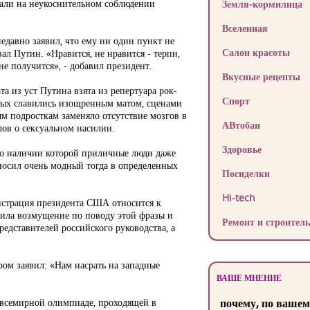
ивали на неукоснительном соблюдении
Земля-кормилица
Вселенная
давно заявил, что ему ни один пункт не
Салон красоты
ал Путин. «Нравится, не нравится - терпи,
не получится», - добавил президент.
Вкусные рецепты
а из уст Путина взята из репертуара рок-
Спорт
орых славились изощренным матом, сценами
лым подросткам заменяло отсутствие мозгов в
АВтобан
слов о сексуальном насилии.
Здоровье
, о наличии которой приличные люди даже
носил очень модный тогда в определенных
Посиделки
Hi-tech
истрация президента США относится к
зила возмущение по поводу этой фразы и
Ремонт и строитель
едставителей российского руководства, а
ом заявил: «Нам насрать на западные
ВАШЕ МНЕНИЕ
а всемирной олимпиаде, проходящей в
почему, по вашем