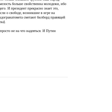
мелость больше свойственна молодежи, ибо
его. И президент прекрасно знает это,
ысли о свободе, возникшие в игре на
евдогранатомета сметают билборд правящей
ка).
просто не на что надеяться. И Путин