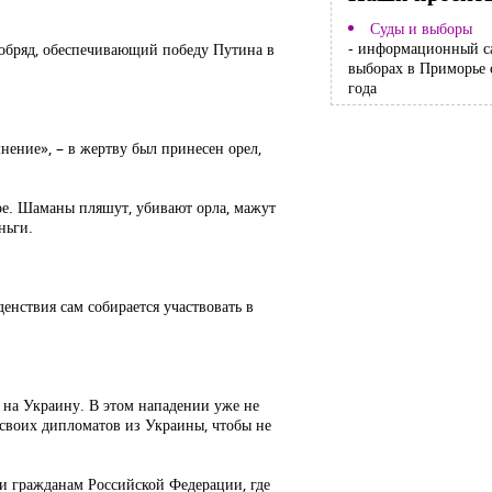
Суды и выборы
- информационный с
 обряд, обеспечивающий победу Путина в
выборах в Приморье 
года
мнение», – в жертву был принесен орел,
ое. Шаманы пляшут, убивают орла, мажут
ньги.
денствия сам собирается участвовать в
ь на Украину. В этом нападении уже не
своих дипломатов из Украины, чтобы не
и гражданам Российской Федерации, где