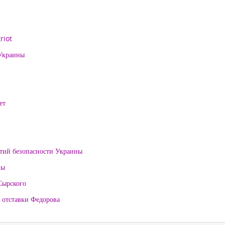
riot
 Украины
ет
нтий безопасности Украины
ны
Сырского
 отставки Федорова