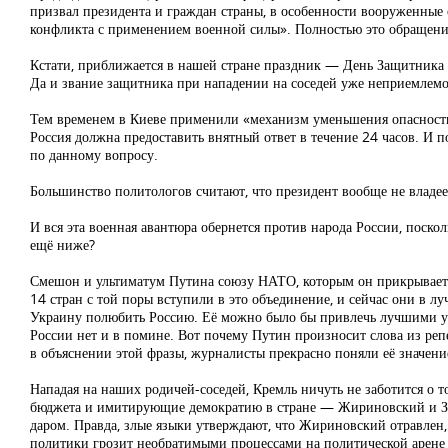
призвал президента и граждан страны, в особенности вооруженные 
конфликта с применением военной силы». Полностью это обращение
Кстати, приближается в нашей стране праздник — День Защитника От
Да и звание защитника при нападении на соседей уже неприемлемо
Тем временем в Киеве применили «механизм уменьшения опасности» 
Россия должна предоставить внятный ответ в течение 24 часов. И 
по данному вопросу.
Большинство политологов считают, что президент вообще не владе
И вся эта военная авантюра обернется против народа России, поско
ещё ниже?
Смешон и ультиматум Путина союзу НАТО, которым он прикрывает
14 стран с той поры вступили в это объединение, и сейчас они в 
Украину полюбить Россию. Её можно было бы привлечь лучшими ус
России нет и в помине. Вот почему Путин произносит слова из реп
в объяснении этой фразы, журналисты прекрасно поняли её значени
Нападая на наших родичей-соседей, Кремль ничуть не заботится о 
бюджета и имитирующие демократию в стране — Жириновский и Зюг
даром. Правда, злые языки утверждают, что Жириновский отравлен, 
политики грозит необратимыми процессами на политической арене 