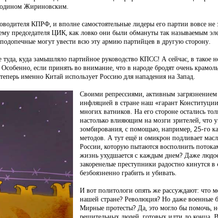
осподином Жириновским.
ководителя КПРФ, и вполне самостоятельные лидеры его партии вовсе не 
му председателя ЦИК, как ловко они были обмануты так называемым эл
а, подопечные могут увести всю эту армию партийцев в другую сторону.
е туда, куда замышляло партийное руководство КПСС! А сейчас, в такое н
 Особенно, если принять во внимание, что в народе бродят очень крамол
а теперь именно Китай использует Россию для нападения на Запад.
Своими репрессиями, активным загрязнением
инфляцией в стране наш «гарант Конституции
многих ватников. На его стороне остались то
настолько влияющим на мозги зрителей, что
зомбирования, с помощью, например, 25-го к
методов. А тут ещё и омикрон подливает масл
России, которую пытаются восполнить потокам
жизнь ухудшается с каждым днем? Даже людо
закоренелые преступники радостно кинутся в 
безбоязненно грабить и убивать.
И вот политологи опять же рассуждают: что 
нашей стране? Революция? Но даже военные бо
Мирные протесты? Да, это могло бы помочь, 
решительных людей, готовых идти до конца. 