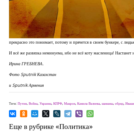
прекрасно это понимает, потому и прячется в своем бункере, с люд
И всё же развязка неминуема, ибо не всё коту масленица! Настанет
Ирина ГРЕБНЕВА.
Фото Sputnik Казахстан
и Sputnik Армения
Теги:
Путин
,
Война
,
Украина
,
КПРФ
,
Макрон
,
Камила Валиева
,
шаманы
,
обряд
,
Иваш
Еще в рубрике «Политика»