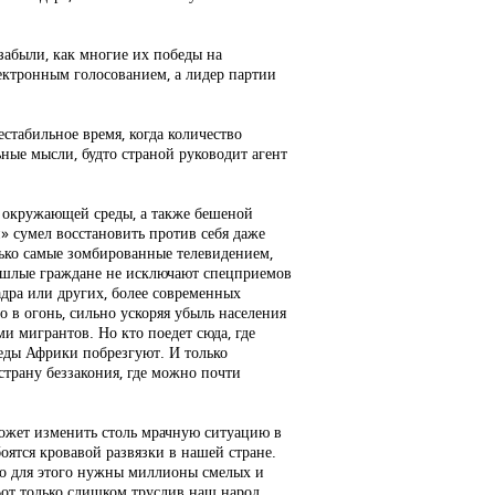
забыли, как многие их победы на
ектронным голосованием, а лидер партии
естабильное время, когда количество
ьные мысли, будто страной руководит агент
 окружающей среды, а также бешеной
» сумел восстановить против себя даже
лько самые зомбированные телевидением,
 ушлые граждане не исключают спецприемов
адра или других, более современных
о в огонь, сильно ускоряя убыль населения
и мигрантов. Но кто поедет сюда, где
еды Африки побрезгуют. И только
страну беззакония, где можно почти
может изменить столь мрачную ситуацию в
ятся кровавой развязки в нашей стране.
но для этого нужны миллионы смелых и
Вот только слишком труслив наш народ,