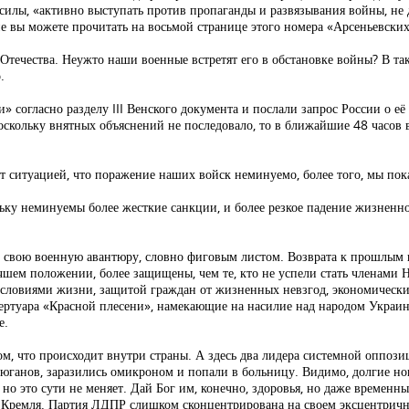
силы, «активно выступать против пропаганды и развязывания войны, не
 вы можете прочитать на восьмой странице этого номера «Арсеньевских
ечества. Неужто наши военные встретят его в обстановке войны? В тако
.
согласно разделу III Венского документа и послали запрос России о её 
поскольку внятных объяснений не последовало, то в ближайшие 48 часов
ет ситуацией, что поражение наших войск неминуемо, более того, мы по
льку неминуемы более жесткие санкции, и более резкое падение жизненног
 свою военную авантюру, словно фиговым листом. Возврата к прошлым 
лучшем положении, более защищены, чем те, кто не успели стать членам
ловиями жизни, защитой граждан от жизненных невзгод, экономическим
ертуара «Красной плесени», намекающие на насилие над народом Украины
е.
том, что происходит внутри страны. А здесь два лидера системной оппоз
анов, заразились омикроном и попали в больницу. Видимо, долгие но
но это сути не меняет. Дай Бог им, конечно, здоровья, но даже временн
Кремля. Партия ЛДПР слишком сконцентрирована на своем эксцентрично