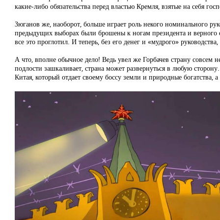
какие-либо обязательства перед властью Кремля, взятые на себя г
Зюганов же, наоборот, больше играет роль некого номинального ру
предыдущих выборах были брошены к ногам президента и верного е
все это проглотил. И теперь, без его денег и «мудрого» руководств
А что, вполне обычное дело! Ведь увел же Горбачев страну совсем н
подлости зашкаливает, страна может развернуться в любую сторону.
Китая, который отдает своему боссу земли и природные богатства, 