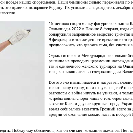
дой победе наших спортсменов. Наши чемпионы сильно переживали по эт
 это правило, позорящее Родину. Их успокаивали: дождитесь декабря,
известно.
15-летнюю спортсменку фигурного катания К
Олимпиады-2022 в Пекине 8 февраля, когда ст
обнаружили запрещенное вещество триметази
9 февраля, и в тот же день ее временное отст
предположить, что девочка сама, без участия в
Однако исполком Международного олимпийско
решение не проводить церемонии награждения
так и одиночного женского турниров на Олимп
того, как закончится расследование дела Вали
Все это зло накапливается и назревает, словн
только нашу страну, но и окружающее её прост
разговоры о войне ничуть не утихают, а толь
ястребы войны спорят лишь о том, через сколь
захватят Киев и другие крупные города Украин
время собирались захватить Грозный всего за д
вряд ли её окончание можно назвать победой
едить. Победу ему обеспечила, как он считает, комлания шаманов. Нет, 