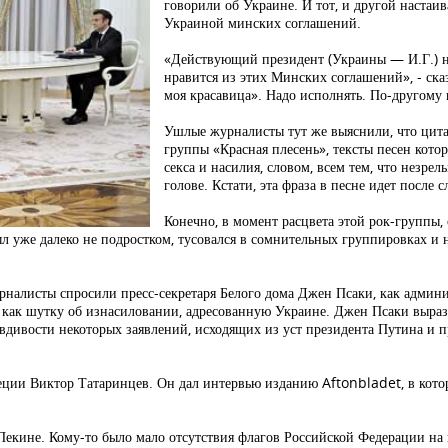
говорили об Украине. И тот, и другой наста
Украиной минских соглашений.
«Действующий президент (Украины — И.Г.) не
нравится из этих Минских соглашений», - сказ
моя красавица». Надо исполнять. По-другому 
Ушлые журналисты тут же выяснили, что цитат
группы «Красная плесень», тексты песен кот
секса и насилия, словом, всем тем, что незре
голове. Кстати, эта фраза в песне идет после 
Конечно, в момент расцвета этой рок-группы
л уже далеко не подростком, тусовался в сомнительных группировках и 
налисты спросили пресс-секретаря Белого дома Джен Псаки, как админ
 как шутку об изнасиловании, адресованную Украине. Джен Псаки выра
вдивости некоторых заявлений, исходящих из уст президента Путина и пр
еции Виктор Татаринцев. Он дал интервью изданию Aftonbladet, в котор
в Пекине. Кому-то было мало отсутствия флагов Российской Федерации н