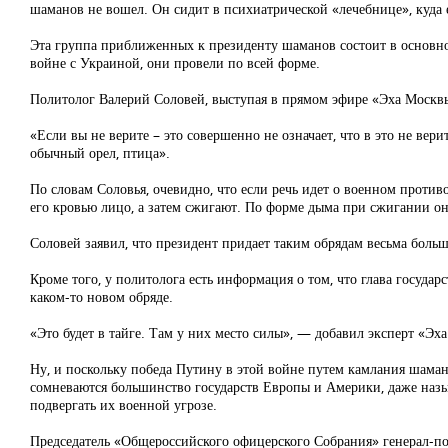
шаманов не вошел. Он сидит в психиатрической «лечебнице», куда е
Эта группа приближенных к президенту шаманов состоит в основно
войне с Украиной, они провели по всей форме.
Политолог Валерий Соловей, выступая в прямом эфире «Эха Москвы»
«Если вы не верите – это совершенно не означает, что в это не вер
обычный орел, птица».
По словам Соловья, очевидно, что если речь идет о военном проти
его кровью лицо, а затем сжигают. По форме дыма при сжигании он
Соловей заявил, что президент придает таким обрядам весьма большо
Кроме того, у политолога есть информация о том, что глава государ
каком-то новом обряде.
«Это будет в тайге. Там у них место силы», — добавил эксперт «Эх
Ну, и поскольку победа Путину в этой войне путем камлания шамано
сомневаются большинство государств Европы и Америки, даже назы
подвергать их военной угрозе.
Председатель «Общероссийского офицерского Собрания» генерал-п