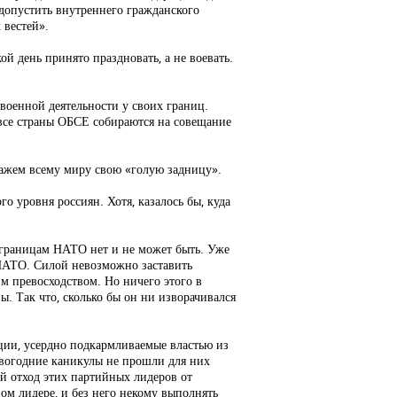
 допустить внутреннего гражданского
 вестей».
й день принято праздновать, а не воевать.
военной деятельности у своих границ.
 все страны ОБСЕ собираются на совещание
кажем всему миру свою «голую задницу».
о уровня россиян. Хотя, казалось бы, куда
границам НАТО нет и не может быть. Уже
и НАТО. Силой невозможно заставить
 превосходством. Но ничего этого в
. Так что, сколько бы он ни изворачивался
иции, усердно подкармливаемые властью из
вогодние каникулы не прошли для них
ый отход этих партийных лидеров от
м лидере, и без него некому выполнять