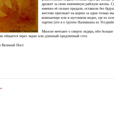
дрожит за свою никчемную рабскую жизнь. С
именно её сильно предали, оставили без будущ
жестоко пресекает на корню за одни только м
компьютере или в шутливом видео, где из пс
партии (это я о группе Наливкина из Уссурийс
Многие мечтают о смерти лидера, ибо больше 
ьми общается через экран или длинный-предлинный стол.
 и Великий Пост.
ов