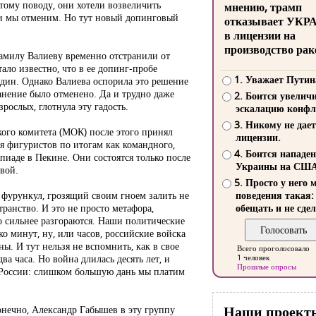
ому поводу, они хотели возвеличить
мнению, трамп
 и мы отменим. Но тут новый допинговый
отказывает УКР
в лицензии на
производство рак
амилу Валиеву временно отстранили от
ало известно, что в ее допинг-пробе
1. Уважает Путин
дин. Однако Валиева оспорила это решение
ранение было отменено. Да и трудно даже
2. Боится увелич
зрослых, глотнула эту гадость.
эскалацию конфл
3. Никому не дает
го комитета (МОК) после этого принял
лицензии.
 фигуристов по итогам как командного,
4. Боится нападе
иаде в Пекине. Они состоятся только после
Украины на СШ
евой.
5. Просто у него 
о фурункул, грозящий своим гноем залить не
поведения такая:
ранство. И это не просто метафора,
обещать и не сдел
ко сильнее разгораются. Наши политические
ко минут, ну, или часов, российские войска
ы. И тут нельзя не вспомнить, как в свое
Всего проголосовало
ва часа. Но война длилась десять лет, и
1 человек
Прошлые опросы
 России: слишком большую дань мы платим
Наши проект
конечно, Александр Габышев в эту группу