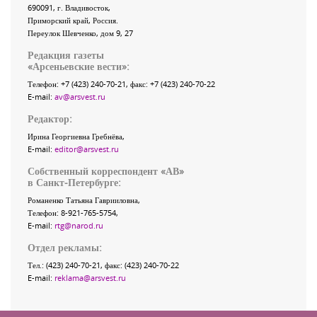
690091
, г.
Владивосток
,
Приморский край
,
Россия
.
Переулок Шевченко
, дом 9, 27
Редакция газеты
«
Арсеньевские вести
»:
Телефон:
+7 (423) 240-70-21
, факс:
+7 (423) 240-70-22
E-mail:
av@arsvest.ru
Редактор:
Ирина Георгиевна Гребнёва,
E-mail:
editor@arsvest.ru
Собственный корреспондент «АВ»
в Санкт-Петербурге:
Романенко Татьяна Гаврииловна,
Телефон: 8-921-765-5754,
E-mail:
rtg@narod.ru
Отдел рекламы:
Тел.: (423) 240-70-21, факс: (423) 240-70-22
E-mail:
reklama@arsvest.ru