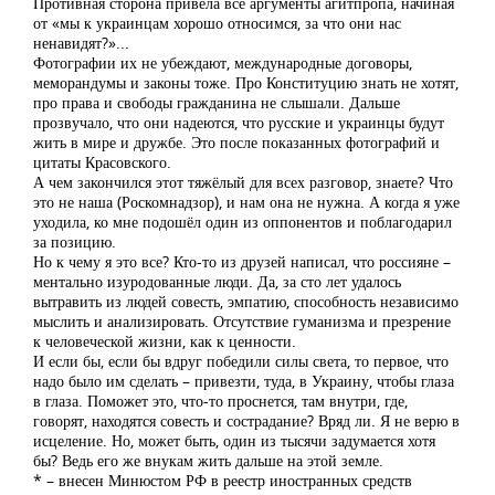
Противная сторона привела все аргументы агитпропа, начиная
от «мы к украинцам хорошо относимся, за что они нас
ненавидят?»...
Фотографии их не убеждают, международные договоры,
меморандумы и законы тоже. Про Конституцию знать не хотят,
про права и свободы гражданина не слышали. Дальше
прозвучало, что они надеются, что русские и украинцы будут
жить в мире и дружбе. Это после показанных фотографий и
цитаты Красовского.
А чем закончился этот тяжёлый для всех разговор, знаете? Что
это не наша (Роскомнадзор), и нам она не нужна. А когда я уже
уходила, ко мне подошёл один из оппонентов и поблагодарил
за позицию.
Но к чему я это все? Кто-то из друзей написал, что россияне –
ментально изуродованные люди. Да, за сто лет удалось
вытравить из людей совесть, эмпатию, способность независимо
мыслить и анализировать. Отсутствие гуманизма и презрение
к человеческой жизни, как к ценности.
И если бы, если бы вдруг победили силы света, то первое, что
надо было им сделать – привезти, туда, в Украину, чтобы глаза
в глаза. Поможет это, что-то проснется, там внутри, где,
говорят, находятся совесть и сострадание? Вряд ли. Я не верю в
исцеление. Но, может быть, один из тысячи задумается хотя
бы? Ведь его же внукам жить дальше на этой земле.
* – внесен Минюстом РФ в реестр иностранных средств