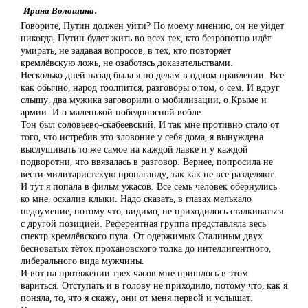
Ирина Волошина.
Говорите, Путин должен уйти? По моему мнению, он не уйдет
никогда, Путин будет жить во всех тех, кто безропотно идёт
умирать, не задавая вопросов, в тех, кто повторяет
кремлёвскую ложь, не озаботясь доказательствами.
Несколько дней назад была я по делам в одном правлении. Все
как обычно, народ тоолпится, разговоры о том, о сем. И вдруг
слышу, два мужика заговорили о мобилизации, о Крыме и
армии. И о маленькой победоносной вобле.
Тон был соловьево-скабеевский. И так мне противно стало от
того, что истребив это зловоние у себя дома, я вынуждена
выслушивать то же самое на каждой лавке и у каждой
подворотни, что ввязалась в разговор. Вернее, попросила не
вести милитаристскую пропаганду, так как не все разделяют.
И тут я попала в фильм ужасов. Все семь человек обернулись
ко мне, оскалив клыки. Надо сказать, в глазах мелькало
недоумение, потому что, видимо, не приходилось сталкиваться
с другой позицией. Референтная группа представляла весь
спектр кремлёвского пула. От одержимых Сталиным двух
бесноватых тёток прохановского толка до интеллигентного,
либерального вида мужчины.
И вот на протяжении трех часов мне пришлось в этом
вариться. Отступать и в голову не приходило, потому что, как я
поняла, то, что я скажу, они от меня первой и услышат.