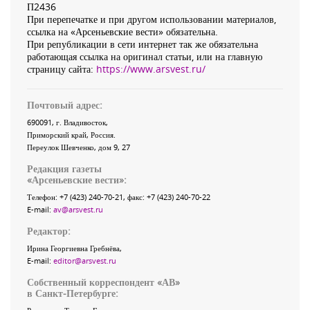
П2436
При перепечатке и при другом использовании материалов,
ссылка на «Арсеньевские вести» обязательна.
При републикации в сети интернет так же обязательна
работающая ссылка на оригинал статьи, или на главную
страницу сайта:
https://www.arsvest.ru/
Почтовый адрес:
690091
, г.
Владивосток
,
Приморский край
,
Россия
.
Переулок Шевченко
, дом 9, 27
Редакция газеты
«
Арсеньевские вести
»:
Телефон:
+7 (423) 240-70-21
, факс:
+7 (423) 240-70-22
E-mail:
av@arsvest.ru
Редактор:
Ирина Георгиевна Гребнёва,
E-mail:
editor@arsvest.ru
Собственный корреспондент «АВ»
в Санкт-Петербурге: