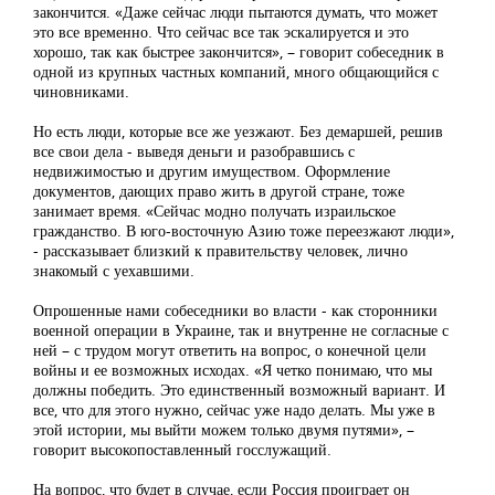
закончится. «Даже сейчас люди пытаются думать, что может
это все временно. Что сейчас все так эскалируется и это
хорошо, так как быстрее закончится», – говорит собеседник в
одной из крупных частных компаний, много общающийся с
чиновниками.
Но есть люди, которые все же уезжают. Без демаршей, решив
все свои дела - выведя деньги и разобравшись с
недвижимостью и другим имуществом. Оформление
документов, дающих право жить в другой стране, тоже
занимает время. «Сейчас модно получать израильское
гражданство. В юго-восточную Азию тоже переезжают люди»,
- рассказывает близкий к правительству человек, лично
знакомый с уехавшими.
Опрошенные нами собеседники во власти - как сторонники
военной операции в Украине, так и внутренне не согласные с
ней – с трудом могут ответить на вопрос, о конечной цели
войны и ее возможных исходах. «Я четко понимаю, что мы
должны победить. Это единственный возможный вариант. И
все, что для этого нужно, сейчас уже надо делать. Мы уже в
этой истории, мы выйти можем только двумя путями», –
говорит высокопоставленный госслужащий.
На вопрос, что будет в случае, если Россия проиграет он