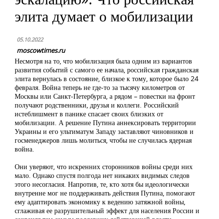
элита думает о мобилизации
05.10.2022
moscowtimes.ru
Несмотря на то, что мобилизация была одним из вариантов
развития событий с самого ее начала, российская гражданская
элита вернулась в состояние, близкое к тому, которое было 24
февраля. Война теперь не где-то за тысячу километров от
Москвы или Санкт-Петербурга, а рядом – повестки на фронт
получают родственники, друзья и коллеги. Российский
истеблишмент в панике спасает своих близких от
мобилизации. А решение Путина аннексировать территории
Украины и его ультиматум Западу заставляют чиновников и
госменеджеров лишь молиться, чтобы не случилась ядерная
война.
Они уверяют, что искренних сторонников войны среди них
мало. Однако спустя полгода нет никаких видимых следов
этого несогласия. Напротив, те, кто хотя бы идеологически
внутренне мог не поддерживать действия Путина, помогают
ему адаптировать экономику к ведению затяжной войны,
сглаживая ее разрушительный эффект для населения России и