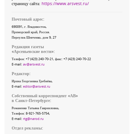
страницу сайта:
https://www.arsvest.ru/
Почтовый адрес:
690091
, г.
Владивосток
,
Приморский край
,
Россия
.
Переулок Шевченко
, дом 9, 27
Редакция газеты
«
Арсеньевские вести
»:
Телефон:
+7 (423) 240-70-21
, факс:
+7 (423) 240-70-22
E-mail:
av@arsvest.ru
Редактор:
Ирина Георгиевна Гребнёва,
E-mail:
editor@arsvest.ru
Собственный корреспондент «АВ»
в Санкт-Петербурге:
Романенко Татьяна Гаврииловна,
Телефон: 8-921-765-5754,
E-mail:
rtg@narod.ru
Отдел рекламы: