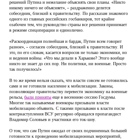
решений Путина и нежелание объяснять свои планы. «Никто
никому ничего не объясняет», – раздраженно делится
собеседник, близкий к правительству. По рассказам знакомого
одного из главных российских госбанкиров, тот крайне
озабочен тем, что руководство страны все решения принимает
в режиме спецоперации и единолично.
«Раскоординация полнейшая и бардак, Путин всем говорит
разное», – согласен собеседник, близкий к правительству. И
это, по его словам, касается вопросов не только экономики, но
и ведения войны. «Что мы делали в Харькове? Этого вообще
никто не знает до сих пор. Ни политики, ни военные. Просто
так получилось!»
В то же время нельзя сказать, что власти совсем не готовились
сами и не готовили население к мобилизации. Законы,
позволяющие правительству перевести экономику на военные
рельсы,
были приняты
еще в весеннюю сессию Госдумы.
Многие так называемые военкоры призывали власти
мобилизацию объявить. С такими призывами к власти после
контрнаступления ВСУ регулярно обращался пропагандист
Владимир Соловьев и участники его ток-шоу.
О том, что сам Путин ожидал от своих подчиненных большей
готовности к проведению мобилизационных мероприятий,