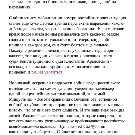
- сказал нам один из бывших чиновников, пришедший на
церемонию.
С объявлением мобилизации внутри российских элит ситуация
станет еще хуже с точки зрения перспектив выражения какого-
либо недовольства, уверены наши собеседники. Если в первое
время после начала войны раздавались хоть какие-то редкие
голоса против, кто-то увольнялся, то теперь, когда война
пришла в каждый дом, они будут бояться еще сильнее.
Накануне решения аннексировать украинские территории,
кажется, только один человек в высших эшелонах власти -
судья Конституционного суда Константин Арановский -
осознал, к каким катастрофическим последствиям это
приведет, и
решил уволиться
.
Но никакой искренней поддержки войны среди российского
истеблишмента на самом деле нет, уверен топ-менеджер
одной из крупнейших частных компаний, знакомый
Мишустина: «Все эти сравнения с Великой отечественной
войной в публичном пространстве от чиновников есть только
потому, что от них это хотят слышать. И это защитная реакция
людей. Раньше были те же чиновники, которые говорили, что
вот есть начальник
(так некоторые представители российского
истеблишмента называют Путина - Faridaily)
и он
консолидирует общество. Сейчас все понимают, что это не