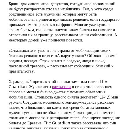
Брони для чиновников, депутатов, сотрудников госкомпаний
не будут распространяться на их близких. Тем, у кого среди
родственников есть мужчины, которые могут быть
мобилизованы, придется принимать решение, если государство
прикажет им отправляться на фронт. Многие уже купили
своим братьям, сыновьям, племянникам билеты на самолет и
отправили их за границу, рассказывают наши собеседники. А
некоторым домой уже принесли повестки.
«Отмазывать» и увозить из страны от мобилизации своих
близких решаются не все. «А вдруг узнают? Объявят врагами
родины, посадят. Страх разлит в воздухе, люди в шоке,
постоянной тревоге», – рассказывает собеседник, близкий к
правительству.
Характерный признак этой паники заметила газета The
Guardian. Журналисты
рассказали
о стократно возросшем
спросе на места в бизнес-джетах с момента объявления
мобилизации. Стоимость одного билета достигает 1,2-1,5 млн
рублей. Сотрудник московского консьерж-сервиса рассказал
газете, что большинство клиентов среди богатых молодых
мужчин уехали после объявления мобилизации, а он вместо
столиков в московских ресторанах теперь бронирует последние
билеты до Еревана. The Guardian также рассказала, что сын
«видного депутата Госдумы», регулярно выступающего с