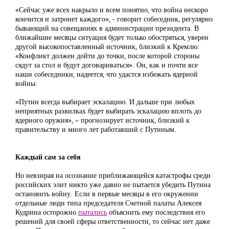
«Сейчас уже всех накрыло и всем понятно, что война нескоро
кончится и затронет каждого», - говорит собеседник, регулярно
бывающий на совещаниях в администрации президента. В
ближайшие месяцы ситуация будет только обостряться, уверен
другой высокопоставленный источник, близкий к Кремлю:
«Конфликт должен дойти до точки, после которой стороны
сядут за стол и будут договариваться». Он, как и почти все
наши собеседники, надеется, что удастся избежать ядерной
войны.
«Путин всегда выбирает эскалацию. И дальше при любых
неприятных развилках будет выбирать эскалацию вплоть до
ядерного оружия», – прогнозирует источник, близкий к
правительству и много лет работавший с Путиным.
Каждый сам за себя
Но невзирая на осознание приближающейся катастрофы среди
российских элит никто уже давно не пытается убедить Путина
остановить войну. Если в первые месяцы в его окружении
отдельные люди типа председателя Счетной палаты Алексея
Кудрина осторожно
пытались
объяснить ему последствия его
решений для своей сферы ответственности, то сейчас нет даже