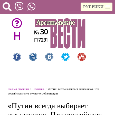
РУБРИКИ
30
№
H
[1723]
Главная страница
Политика
«Путин всегда выбирает эскалацию». Что
российская элита думает о мобилизации
«Путин всегда выбирает
эскалацию». Что российская