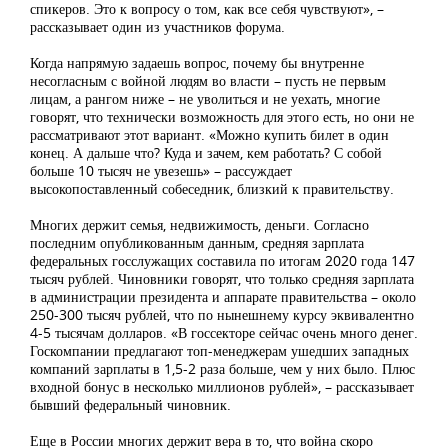
спикеров. Это к вопросу о том, как все себя чувствуют», –
рассказывает один из участников форума.
Когда напрямую задаешь вопрос, почему бы внутренне
несогласным с войной людям во власти – пусть не первым
лицам, а рангом ниже – не уволиться и не уехать, многие
говорят, что технически возможность для этого есть, но они не
рассматривают этот вариант. «Можно купить билет в один
конец. А дальше что? Куда и зачем, кем работать? С собой
больше 10 тысяч не увезешь» – рассуждает
высокопоставленный собеседник, близкий к правительству.
Многих держит семья, недвижимость, деньги. Согласно
последним опубликованным данным, средняя зарплата
федеральных госслужащих составила по итогам 2020 года 147
тысяч рублей. Чиновники говорят, что только средняя зарплата
в администрации президента и аппарате правительства – около
250-300 тысяч рублей, что по нынешнему курсу эквивалентно
4-5 тысячам долларов. «В госсекторе сейчас очень много денег.
Госкомпании предлагают топ-менеджерам ушедших западных
компаний зарплаты в 1,5-2 раза больше, чем у них было. Плюс
входной бонус в несколько миллионов рублей», – рассказывает
бывший федеральный чиновник.
Еще в России многих держит вера в то, что война скоро