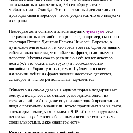
антизападными заявлениями, 24 сентября улетел из-за
мобилизации в Стамбул. Этот неназванный депутат лично
проводил сына в аэропорт, чтобы убедиться, что его выпустят
из страны.
Некоторые дети богатых и власть имущих
чувствуют
себя
застрахованными от мобилизации - как, например, сын пресс-
секретаря Путина Дмитрия Пескова Николай. Впрочем, в
путинской элите есть и те, кто готов воевать. Один из наших
собеседников заверил, что пойдет на фронт, если получит
повестку. Мотивы своего решения он объясняет чувством
долга («А что, бежать как трус?») и необходимостью
«освободить Украину от нацизма». Публично о своем
намерении пойти на фронт заявили несколько депутатов,
сенаторов и членов региональных парламентов.
Общество на самом деле не в едином порыве поддерживает
войну, а поляризовано, считает руководитель одной из
госкомпаний: «У нас даже внутри даже одной организации
люди с полярными мнениями. Кто-то проклинает все на свете,
а некоторые планируют создавать ЧВК. У нас обнаружилось
несколько людей с востребованными военно-техническими
специальностями, даже снайперы есть».
Кремль готовится к затяжной войне