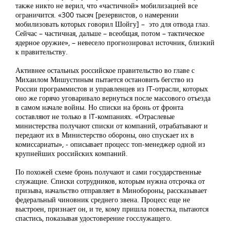
также никто не верил, что «частичной» мобилизацией все
ограничится. «300 тысяч [резервистов, о намерении
мобилизовать которых говорил Шойгу] – это для отвода глаз.
Сейчас – частичная, дальше – всеобщая, потом – тактическое
ядерное оружие», – невесело прогнозировал источник, близкий
к правительству.
Активнее остальных российское правительство во главе с
Михаилом Мишустиным пытается остановить бегство из
России программистов и управленцев из IT-отрасли, которых
оно же горячо уговаривало вернуться после массового отъезда
в самом начале войны. Но списки на бронь от фронта
составляют не только в IT-компаниях. «Отраслевые
министерства получают списки от компаний, отрабатывают и
передают их в Министерство обороны, оно спускает их в
комиссариаты», - описывает процесс топ-менеджер одной из
крупнейших российских компаний.
По похожей схеме бронь получают и сами государственные
служащие. Списки сотрудников, которым нужна отсрочка от
призыва, начальство отправляет в Минобороны, рассказывает
федеральный чиновник среднего звена. Процесс еще не
выстроен, признает он, и те, кому пришла повестка, пытаются
спастись, показывая удостоверение госслужащего.