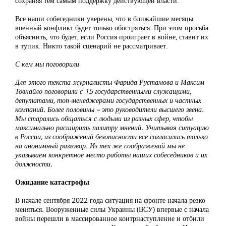
сохраняя тем самым поддержку действующей власти.
Все наши собеседники уверены, что в ближайшие месяцы
военный конфликт будет только обостряться. При этом просьба
объяснить, что будет, если Россия проиграет в войне, ставит их
в тупик. Никто такой сценарий не рассматривает.
С кем мы поговорили
Для этого текста журналисты Фарида Рустамова и Максим
Товкайло поговорили с 15 государственными служащими,
депутатами, топ-менеджерами государственных и частных
компаний. Более половины – это руководители высшего звена.
Мы старались общаться с людьми из разных сфер, чтобы
максимально расширить палитру мнений. Учитывая ситуацию
в России, из соображений безопасности все согласились только
на анонимный разговор. Из тех же соображений мы не
указываем конкретное место работы наших собеседников и их
должности.
Ожидание катастрофы
В начале сентября 2022 года ситуация на фронте начала резко
меняться. Вооруженные силы Украины (ВСУ) впервые с начала
войны перешли в массированное контрнаступление и отбили