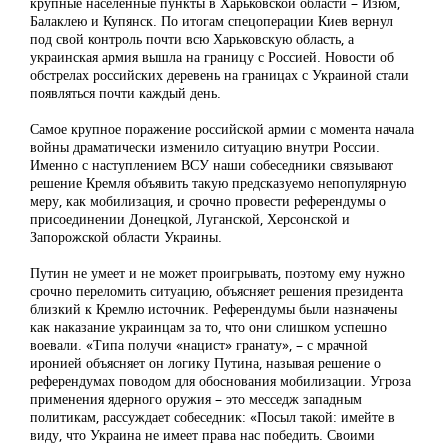
крупные населенные пункты в Харьковской области – Изюм,
Балаклею и Купянск. По итогам спецоперации Киев вернул
под свой контроль почти всю Харьковскую область, а
украинская армия вышла на границу с Россией. Новости об
обстрелах российских деревень на границах с Украиной стали
появляться почти каждый день.
Самое крупное поражение российской армии с момента начала
войны драматически изменило ситуацию внутри России.
Именно с наступлением ВСУ наши собеседники связывают
решение Кремля объявить такую предсказуемо непопулярную
меру, как мобилизация, и срочно провести референдумы о
присоединении Донецкой, Луганской, Херсонской и
Запорожской области Украины.
Путин не умеет и не может проигрывать, поэтому ему нужно
срочно переломить ситуацию, объясняет решения президента
близкий к Кремлю источник. Референдумы были назначены
как наказание украинцам за то, что они слишком успешно
воевали. «Типа получи «нацист» гранату», – с мрачной
иронией объясняет он логику Путина, называя решение о
референдумах поводом для обоснования мобилизации. Угроза
применения ядерного оружия – это месседж западным
политикам, рассуждает собеседник: «Посыл такой: имейте в
виду, что Украина не имеет права нас победить. Своими