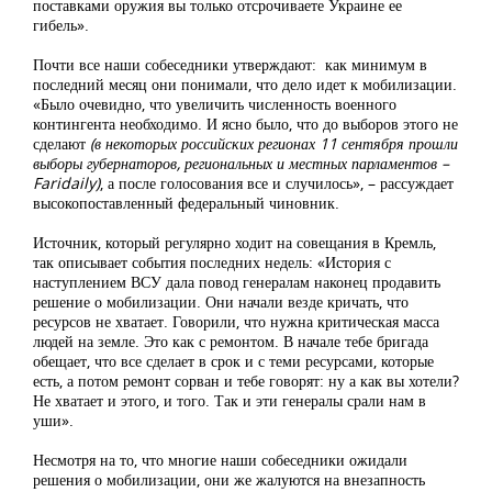
поставками оружия вы только отсрочиваете Украине ее
гибель».
Почти все наши собеседники утверждают: как минимум в
последний месяц они понимали, что дело идет к мобилизации.
«Было очевидно, что увеличить численность военного
контингента необходимо. И ясно было, что до выборов этого не
сделают
(в некоторых российских регионах 11 сентября прошли
выборы губернаторов, региональных и местных парламентов –
Faridaily)
, а после голосования все и случилось», – рассуждает
высокопоставленный федеральный чиновник.
Источник, который регулярно ходит на совещания в Кремль,
так описывает события последних недель: «История с
наступлением ВСУ дала повод генералам наконец продавить
решение о мобилизации. Они начали везде кричать, что
ресурсов не хватает. Говорили, что нужна критическая масса
людей на земле. Это как с ремонтом. В начале тебе бригада
обещает, что все сделает в срок и с теми ресурсами, которые
есть, а потом ремонт сорван и тебе говорят: ну а как вы хотели?
Не хватает и этого, и того. Так и эти генералы срали нам в
уши».
Несмотря на то, что многие наши собеседники ожидали
решения о мобилизации, они же жалуются на внезапность