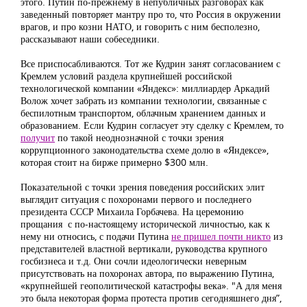
этого. Путин по-прежнему в непубличных разговорах как
заведенный повторяет мантру про то, что Россия в окружении
врагов, и про козни НАТО, и говорить с ним бесполезно,
рассказывают наши собеседники.
Все приспосабливаются. Тот же Кудрин занят согласованием с
Кремлем условий раздела крупнейшей российской
технологической компании «Яндекс»: миллиардер Аркадий
Волож хочет забрать из компании технологии, связанные с
беспилотным транспортом, облачным хранением данных и
образованием. Если Кудрин согласует эту сделку с Кремлем, то
получит
по такой неоднозначной с точки зрения
коррупционного законодательства схеме долю в «Яндексе»,
которая стоит на бирже примерно $300 млн.
Показательной с точки зрения поведения российских элит
выглядит ситуация с похоронами первого и последнего
президента СССР Михаила Горбачева. На церемонию
прощания с по-настоящему исторической личностью, как к
нему ни относись, с подачи Путина
не пришел почти никто
из
представителей властной вертикали, руководства крупного
госбизнеса и т.д. Они сочли идеологически неверным
присутствовать на похоронах автора, по выражению Путина,
«крупнейшей геополитической катастрофы века». "А для меня
это была некоторая форма протеста против сегодняшнего дня”,