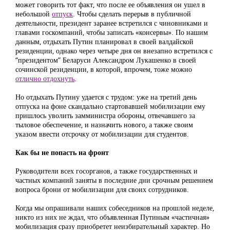
может говорить тот факт, что после ее объявления он ушел в
небольшой
отпуск
. Чтобы сделать перерыв в публичной
деятельности, президент заранее встретился с чиновниками и
главами госкомпаний, чтобы записать «консервы». По нашим
данным, отдыхать Путин планировал в своей валдайской
резиденции, однако через четыре дня он внезапно встретился с
“президентом” Беларуси Александром Лукашенко в своей
сочинской резиденции, в которой, впрочем, тоже можно
отлично отдохнуть
.
Но отдыхать Путину удается с трудом: уже на третий день
отпуска на фоне скандально стартовавшей мобилизации ему
пришлось уволить замминистра обороны, отвечавшего за
тыловое обеспечение, и назначить нового, а также своим
указом ввести отсрочку от мобилизации для студентов.
Как бы не попасть на фронт
Руководители всех госорганов, а также государственных и
частных компаний заняты в последние дни срочным решением
вопроса брони от мобилизации для своих сотрудников.
Когда мы опрашивали наших собеседников на прошлой неделе,
никто из них не ждал, что объявленная Путиным «частичная»
мобилизация сразу приобретет неизбирательный характер. Но