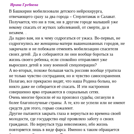
Ирина Гребнева
В Башкирии мобилизовали детского нейрохирурга,
отвечающего сразу за два города – Стерлитамак и Салават.
Получается, что ни в том, ни в другом городе малышей уже
некому спасать от жутких заболеваний, от смерти, да и
незачем. .
Да ладно вам, ни к чему содрогаться от ужаса. Во-первых, не
содрогнулись же женщины-матери вышеназванных городов, не
закричали и не побежали отменять мобилизацию спасителя
своих детей. Да и собираются ли они вообще бороться за
жизнь своего ребенка, если спокойно отправляют уже
выросших детей в зону военной спецоперации?
А во-вторых, похоже большая часть россиян вообще утратила
не только чувство сострадания, но и чувство самосохранения.
Полагаю, все прекрасно видят, что наша Родина больна, но
никто даже не собирается её спасать. И эти настроения
совершенно ярко отражаются в социальных сетях.
Очень многие бросили её на произвол судьбы, сиганули в
более благополучные страны. А те, кто не успели или не имеют
средств для этого, горько сожалеют.
Другие пытаются закрыть глаза и вернуться во времена своей
молодости, где государство ещё проявляло заботу о своих
гражданах. Но вернуться туда невозможно, ибо жизнь
повторяется лишь в виде фарса. Именно к таким обращается