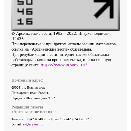
© Арсеньевские вести, 1992—2022. Индекс подписки:
П2436
При перепечатке и при другом использовании материалов,
ссылка на «Арсеньевские вести» обязательна.
При републикации в сети интернет так же обязательна
работающая ссылка на оригинал статьи, или на главную
страницу сайта:
https://www.arsvest.ru/
Почтовый адрес:
690091
, г.
Владивосток
,
Приморский край
,
Россия
.
Переулок Шевченко
, дом 9, 27
Редакция газеты
«
Арсеньевские вести
»:
Телефон:
+7 (423) 240-70-21
, факс:
+7 (423) 240-70-22
E-mail:
av@arsvest.ru