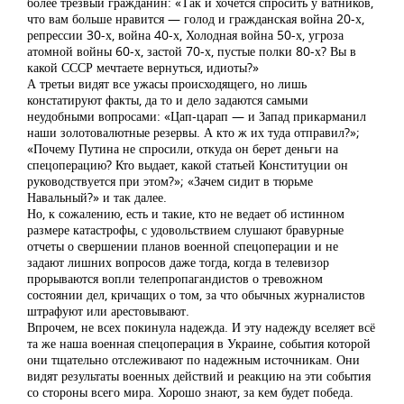
более трезвый гражданин: «Так и хочется спросить у ватников,
что вам больше нравится — голод и гражданская война 20-х,
репрессии 30-х, война 40-х, Холодная война 50-х, угроза
атомной войны 60-х, застой 70-х, пустые полки 80-х? Вы в
какой СССР мечтаете вернуться, идиоты?»
А третьи видят все ужасы происходящего, но лишь
констатируют факты, да то и дело задаются самыми
неудобными вопросами: «Цап-царап — и Запад прикарманил
наши золотовалютные резервы. А кто ж их туда отправил?»;
«Почему Путина не спросили, откуда он берет деньги на
спецоперацию? Кто выдает, какой статьей Конституции он
руководствуется при этом?»; «Зачем сидит в тюрьме
Навальный?» и так далее.
Но, к сожалению, есть и такие, кто не ведает об истинном
размере катастрофы, с удовольствием слушают бравурные
отчеты о свершении планов военной спецоперации и не
задают лишних вопросов даже тогда, когда в телевизор
прорываются вопли телепропагандистов о тревожном
состоянии дел, кричащих о том, за что обычных журналистов
штрафуют или арестовывают.
Впрочем, не всех покинула надежда. И эту надежду вселяет всё
та же наша военная спецоперация в Украине, события которой
они тщательно отслеживают по надежным источникам. Они
видят результаты военных действий и реакцию на эти события
со стороны всего мира. Хорошо знают, за кем будет победа.