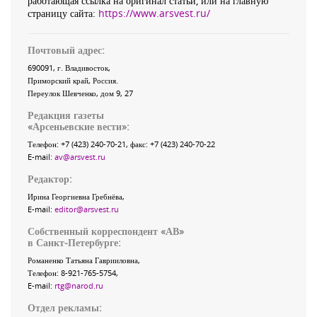
работающая ссылка на оригинал статьи, или на главную
страницу сайта:
https://www.arsvest.ru/
Почтовый адрес:
690091
, г.
Владивосток
,
Приморский край
,
Россия
.
Переулок Шевченко
, дом 9, 27
Редакция газеты
«
Арсеньевские вести
»:
Телефон:
+7 (423) 240-70-21
, факс:
+7 (423) 240-70-22
E-mail:
av@arsvest.ru
Редактор:
Ирина Георгиевна Гребнёва,
E-mail:
editor@arsvest.ru
Собственный корреспондент «АВ»
в Санкт-Петербурге:
Романенко Татьяна Гаврииловна,
Телефон: 8-921-765-5754,
E-mail:
rtg@narod.ru
Отдел рекламы: