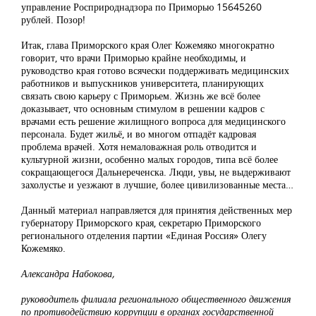
управление Росприроднадзора по Приморью 15645260
рублей. Позор!
Итак, глава Приморского края Олег Кожемяко многократно
говорит, что врачи Приморью крайне необходимы, и
руководство края готово всячески поддерживать медицинских
работников и выпускников университета, планирующих
связать свою карьеру с Приморьем. Жизнь же всё более
доказывает, что основным стимулом в решении кадров с
врачами есть решение жилищного вопроса для медицинского
персонала. Будет жильё, и во многом отпадёт кадровая
проблема врачей. Хотя немаловажная роль отводится и
культурной жизни, особенно малых городов, типа всё более
сокращающегося Дальнереченска. Люди, увы, не выдерживают
захолустье и уезжают в лучшие, более цивилизованные места…
Данный материал направляется для принятия действенных мер
губернатору Приморского края, секретарю Приморского
регионального отделения партии «Единая Россия» Олегу
Кожемяко.
Александра Набокова,
руководитель филиала регионального общественного движения
по противодействию коррупции в органах государственной