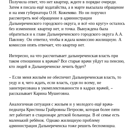
Получила ответ, что нет квартир, ждите в порядке очереди.
Затем я писала ещё ходатайства, а в марте высылала обращение
и на имя губернатора О.Н. Кожемяко. Но он поручил
рассмотреть моё обращение в администрации
Дальнереченского городского округа, и всё «по кругу» осталось
без изменения: квартир нет, и точка. Вынуждена была
обратиться и к главе Дальнереченского городского округа А.А.
Павлову. Он ответил, чтобы я ждала комиссию жилищную. А
комиссия опять отвечает, что квартир нет.
Интересно, на что рассчитывает дальнереченская власть при
таком отношении к врачам? Все старые врачи уйдут на пенсию,
кто людей в Дальнереченске лечить будет?
– Если меня жильём не обеспечит Дальнереченская власть, то
уеду и я, чего ждать, если власть, судя по всему, не
заинтересована в укомплектованности в кадрах врачей, –
рассказывает Карина Мушеговна.
Аналогичная ситуация с жильем и у молодого ещё врача-
педиатра Кристины Грайровны Петросян, которая более пяти
лет работает в стационаре детской больницы. В её семье есть
маленький ребёнок. Однако жилищную проблему
администрация Дальнереченска тоже решить беспомощна.