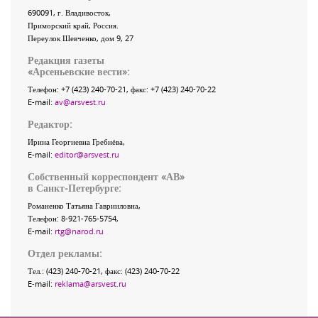
690091
, г.
Владивосток
,
Приморский край
,
Россия
.
Переулок Шевченко
, дом 9, 27
Редакция газеты
«
Арсеньевские вести
»:
Телефон:
+7 (423) 240-70-21
, факс:
+7 (423) 240-70-22
E-mail:
av@arsvest.ru
Редактор:
Ирина Георгиевна Гребнёва,
E-mail:
editor@arsvest.ru
Собственный корреспондент «АВ»
в Санкт-Петербурге:
Романенко Татьяна Гаврииловна,
Телефон: 8-921-765-5754,
E-mail:
rtg@narod.ru
Отдел рекламы:
Тел.: (423) 240-70-21, факс: (423) 240-70-22
E-mail:
reklama@arsvest.ru