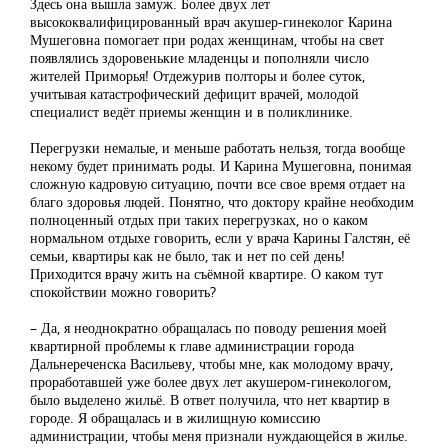
Здесь она вышла замуж. Более двух лет
высококвалифицированный врач акушер-гинеколог Карина
Мушеговна помогает при родах женщинам, чтобы на свет
появлялись здоровенькие младенцы и пополняли число
жителей Приморья! Отдежурив полторы и более суток,
учитывая катастрофический дефицит врачей, молодой
специалист ведёт приемы женщин и в поликлинике.
Перегрузки немалые, и меньше работать нельзя, тогда вообще
некому будет принимать роды. И Карина Мушеговна, понимая
сложную кадровую ситуацию, почти все свое время отдает на
благо здоровья людей. Понятно, что доктору крайне необходим
полноценный отдых при таких перегрузках, но о каком
нормальном отдыхе говорить, если у врача Карины Галстян, её
семьи, квартиры как не было, так и нет по сей день!
Приходится врачу жить на съёмной квартире. О каком тут
спокойствии можно говорить?
– Да, я неоднократно обращалась по поводу решения моей
квартирной проблемы к главе администрации города
Дальнереченска Васильеву, чтобы мне, как молодому врачу,
проработавшей уже более двух лет акушером-гинекологом,
было выделено жильё. В ответ получила, что нет квартир в
городе. Я обращалась и в жилищную комиссию
администрации, чтобы меня признали нуждающейся в жилье.