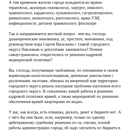
А тем временем жители города нуждаются во врачах-
терапевтах, акушерах-гинекологах, хирурге, онкологе,
травматологе, кардиологе, пульмонологе, гастроэнтерологе,
ревматологе, неонатологе, рентгенологе, врача УЗИ,
инфекционисте, детском травматологе, фтизиатре.
Так и напрашивается жесткий вопрос: чем вы, господа
дальнереченские виновники, ах, простите, чиновники, под
руководством мэра Сергея Васильева с главой городского
округа Павловым и депутатами занимаетесь? Почему
самоустранились, открестились от решения кадровой
медицинской политики?
Вы, господа, получающие заоблачные, по отношению к своим
кормильцам-налогоплательщикам, денежные довольствия с
различными льготами, обязаны на вверенной вам территории
городского округа решать насущные проблемы населения всего
городского округа. К сожалению, вашей работы в решении
кадровой политики врачей, а также мероприятий по решению
обеспечения врачей квартирами не видно.
У вас, как всегда, есть отмашка, дескать, денег в бюджете нет. А
с чего бы они были, если, например, только по одному
арбитражному судебному решению из-за, считаю, плохой
работы администрации города, ей надо заплатить из бюджета в