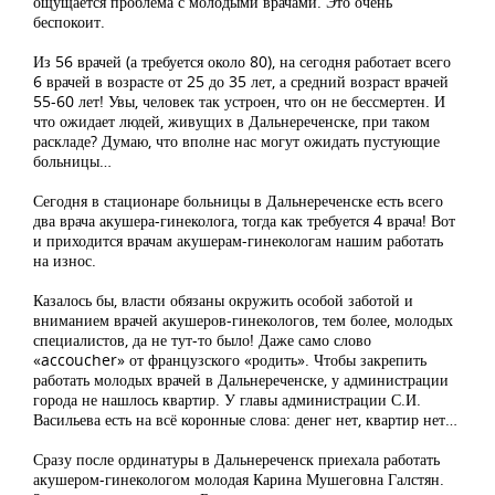
ощущается проблема с молодыми врачами. Это очень
беспокоит.
Из 56 врачей (а требуется около 80), на сегодня работает всего
6 врачей в возрасте от 25 до 35 лет, а средний возраст врачей
55-60 лет! Увы, человек так устроен, что он не бессмертен. И
что ожидает людей, живущих в Дальнереченске, при таком
раскладе? Думаю, что вполне нас могут ожидать пустующие
больницы…
Сегодня в стационаре больницы в Дальнереченске есть всего
два врача акушера-гинеколога, тогда как требуется 4 врача! Вот
и приходится врачам акушерам-гинекологам нашим работать
на износ.
Казалось бы, власти обязаны окружить особой заботой и
вниманием врачей акушеров-гинекологов, тем более, молодых
специалистов, да не тут-то было! Даже само слово
«accoucher» от французского «родить». Чтобы закрепить
работать молодых врачей в Дальнереченске, у администрации
города не нашлось квартир. У главы администрации С.И.
Васильева есть на всё коронные слова: денег нет, квартир нет…
Сразу после ординатуры в Дальнереченск приехала работать
акушером-гинекологом молодая Карина Мушеговна Галстян.