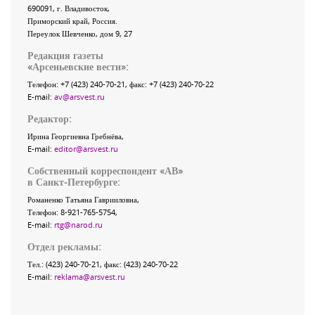
690091
, г.
Владивосток
,
Приморский край
,
Россия
.
Переулок Шевченко
, дом 9, 27
Редакция газеты
«
Арсеньевские вести
»:
Телефон:
+7 (423) 240-70-21
, факс:
+7 (423) 240-70-22
E-mail:
av@arsvest.ru
Редактор:
Ирина Георгиевна Гребнёва,
E-mail:
editor@arsvest.ru
Собственный корреспондент «АВ»
в Санкт-Петербурге:
Романенко Татьяна Гаврииловна,
Телефон: 8-921-765-5754,
E-mail:
rtg@narod.ru
Отдел рекламы:
Тел.: (423) 240-70-21, факс: (423) 240-70-22
E-mail:
reklama@arsvest.ru