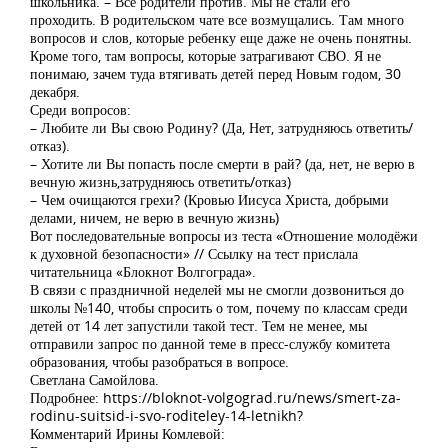
школьника. – Все родители против. Мы не стали его
проходить. В родительском чате все возмущались. Там много
вопросов и слов, которые ребенку еще даже не очень понятны.
Кроме того, там вопросы, которые затрагивают СВО. Я не
понимаю, зачем туда втягивать детей перед Новым годом, 30
декабря.
Среди вопросов:
– Любите ли Вы свою Родину? (Да, Нет, затрудняюсь ответить/
отказ).
– Хотите ли Вы попасть после смерти в рай? (да, нет, не верю в
вечную жизнь,затрудняюсь ответить/отказ)
– Чем очищаются грехи? (Кровью Иисуса Христа, добрыми
делами, ничем, не верю в вечную жизнь)
Вот последовательные вопросы из теста «Отношение молодёжи
к духовной безопасности» // Ссылку на тест прислала
читательница «Блокнот Волгограда».
В связи с праздничной неделей мы не смогли дозвониться до
школы №140, чтобы спросить о том, почему по классам среди
детей от 14 лет запустили такой тест. Тем не менее, мы
отправили запрос по данной теме в пресс-службу комитета
образования, чтобы разобраться в вопросе.
Светлана Самойлова.
Подробнее: https://bloknot-volgograd.ru/news/smert-za-
rodinu-suitsid-i-svo-roditeley-14-letnikh?
Комментарий Ирины Комлевой: