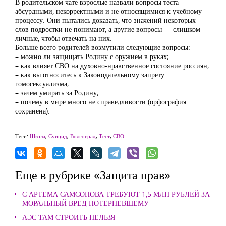
В родительском чате взрослые назвали вопросы теста
абсурдными, некорректными и не относящимися к учебному
процессу. Они пытались доказать, что значений некоторых
слов подростки не понимают, а другие вопросы — слишком
личные, чтобы отвечать на них.
Больше всего родителей возмутили следующие вопросы:
– можно ли защищать Родину с оружием в руках;
– как влияет СВО на духовно-нравственное состояние россиян;
– как вы относитесь к Законодательному запрету
гомосексуализма;
– зачем умирать за Родину;
– почему в мире много не справедливости (орфография
сохранена).
Теги:
Школа
,
Суицид
,
Волгоград
,
Тест
,
СВО
Еще в рубрике «Защита прав»
С АРТЕМА САМСОНОВА ТРЕБУЮТ 1,5 МЛН РУБЛЕЙ ЗА
МОРАЛЬНЫЙ ВРЕД ПОТЕРПЕВШЕМУ
АЭС ТАМ СТРОИТЬ НЕЛЬЗЯ