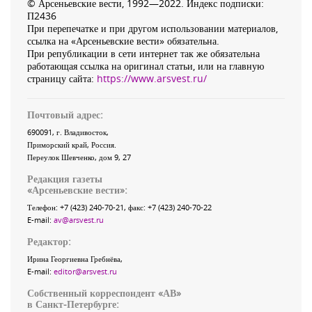
© Арсеньевские вести, 1992—2022. Индекс подписки:
П2436
При перепечатке и при другом использовании материалов,
ссылка на «Арсеньевские вести» обязательна.
При републикации в сети интернет так же обязательна
работающая ссылка на оригинал статьи, или на главную
страницу сайта:
https://www.arsvest.ru/
Почтовый адрес:
690091
, г.
Владивосток
,
Приморский край
,
Россия
.
Переулок Шевченко
, дом 9, 27
Редакция газеты
«
Арсеньевские вести
»:
Телефон:
+7 (423) 240-70-21
, факс:
+7 (423) 240-70-22
E-mail:
av@arsvest.ru
Редактор:
Ирина Георгиевна Гребнёва,
E-mail:
editor@arsvest.ru
Собственный корреспондент «АВ»
в Санкт-Петербурге: