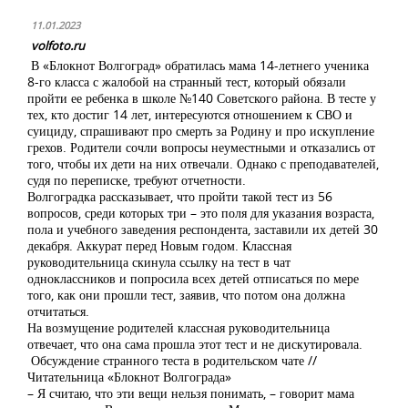
11.01.2023
volfoto.ru
В «Блокнот Волгоград» обратилась мама 14-летнего ученика
8-го класса с жалобой на странный тест, который обязали
пройти ее ребенка в школе №140 Советского района. В тесте у
тех, кто достиг 14 лет, интересуются отношением к СВО и
суициду, спрашивают про смерть за Родину и про искупление
грехов. Родители сочли вопросы неуместными и отказались от
того, чтобы их дети на них отвечали. Однако с преподавателей,
судя по переписке, требуют отчетности.
Волгоградка рассказывает, что пройти такой тест из 56
вопросов, среди которых три – это поля для указания возраста,
пола и учебного заведения респондента, заставили их детей 30
декабря. Аккурат перед Новым годом. Классная
руководительница скинула ссылку на тест в чат
одноклассников и попросила всех детей отписаться по мере
того, как они прошли тест, заявив, что потом она должна
отчитаться.
На возмущение родителей классная руководительница
отвечает, что она сама прошла этот тест и не дискутировала.
Обсуждение странного теста в родительском чате //
Читательница «Блокнот Волгограда»
– Я считаю, что эти вещи нельзя понимать, – говорит мама