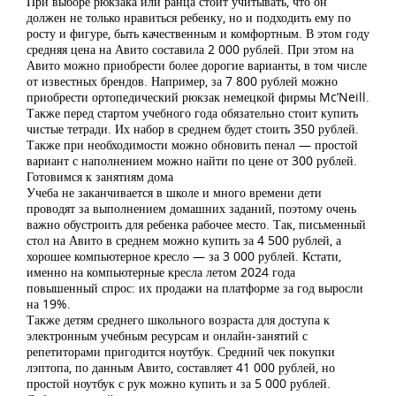
При выборе рюкзака или ранца стоит учитывать, что он
должен не только нравиться ребенку, но и подходить ему по
росту и фигуре, быть качественным и комфортным. В этом году
средняя цена на Авито составила 2 000 рублей. При этом на
Авито можно приобрести более дорогие варианты, в том числе
от известных брендов. Например, за 7 800 рублей можно
приобрести ортопедический рюкзак немецкой фирмы Mc’Neill.
Также перед стартом учебного года обязательно стоит купить
чистые тетради. Их набор в среднем будет стоить 350 рублей.
Также при необходимости можно обновить пенал — простой
вариант с наполнением можно найти по цене от 300 рублей.
Готовимся к занятиям дома
Учеба не заканчивается в школе и много времени дети
проводят за выполнением домашних заданий, поэтому очень
важно обустроить для ребенка рабочее место. Так, письменный
стол на Авито в среднем можно купить за 4 500 рублей, а
хорошее компьютерное кресло — за 3 000 рублей. Кстати,
именно на компьютерные кресла летом 2024 года
повышенный спрос: их продажи на платформе за год выросли
на 19%.
Также детям среднего школьного возраста для доступа к
электронным учебным ресурсам и онлайн-занятий с
репетиторами пригодится ноутбук. Средний чек покупки
лэптопа, по данным Авито, составляет 41 000 рублей, но
простой ноутбук с рук можно купить и за 5 000 рублей.