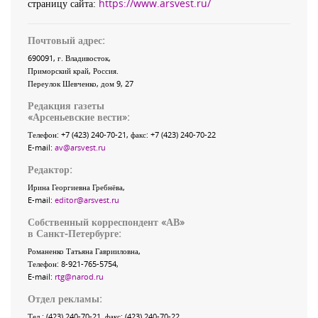
страницу сайта:
https://www.arsvest.ru/
Почтовый адрес:
690091
, г.
Владивосток
,
Приморский край
,
Россия
.
Переулок Шевченко
, дом 9, 27
Редакция газеты
«
Арсеньевские вести
»:
Телефон:
+7 (423) 240-70-21
, факс:
+7 (423) 240-70-22
E-mail:
av@arsvest.ru
Редактор:
Ирина Георгиевна Гребнёва,
E-mail:
editor@arsvest.ru
Собственный корреспондент «АВ»
в Санкт-Петербурге:
Романенко Татьяна Гаврииловна,
Телефон: 8-921-765-5754,
E-mail:
rtg@narod.ru
Отдел рекламы:
Тел.: (423) 240-70-21, факс: (423) 240-70-22