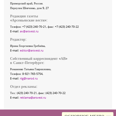
Приморский край
,
Россия
.
Переулок Шевченко
, дом 9, 27
Редакция газеты
«
Арсеньевские вести
»:
Телефон:
+7 (423) 240-70-21
, факс:
+7 (423) 240-70-22
E-mail:
av@arsvest.ru
Редактор:
Ирина Георгиевна Гребнёва,
E-mail:
editor@arsvest.ru
Собственный корреспондент «АВ»
в Санкт-Петербурге:
Романенко Татьяна Гаврииловна,
Телефон: 8-921-765-5754,
E-mail:
rtg@narod.ru
Отдел рекламы:
Тел.: (423) 240-70-21, факс: (423) 240-70-22
E-mail:
reklama@arsvest.ru