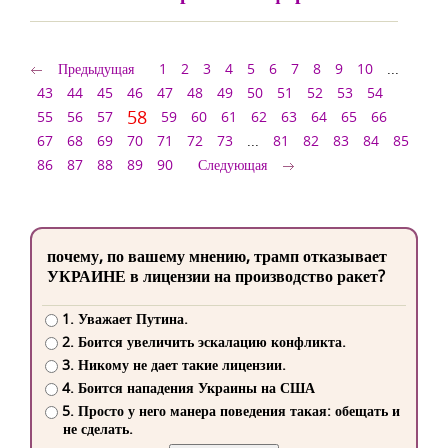
Предыдущая
1
2
3
4
5
6
7
8
9
10
...
43
44
45
46
47
48
49
50
51
52
53
54
58
55
56
57
59
60
61
62
63
64
65
66
67
68
69
70
71
72
73
...
81
82
83
84
85
86
87
88
89
90
Следующая
почему, по вашему мнению, трамп отказывает
УКРАИНЕ в лицензии на производство ракет?
1. Уважает Путина.
2. Боится увеличить эскалацию конфликта.
3. Никому не дает такие лицензии.
4. Боится нападения Украины на США
5. Просто у него манера поведения такая: обещать и
не сделать.