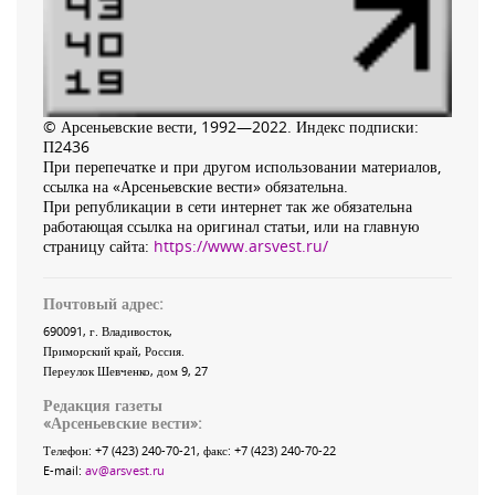
© Арсеньевские вести, 1992—2022. Индекс подписки:
П2436
При перепечатке и при другом использовании материалов,
ссылка на «Арсеньевские вести» обязательна.
При републикации в сети интернет так же обязательна
работающая ссылка на оригинал статьи, или на главную
страницу сайта:
https://www.arsvest.ru/
Почтовый адрес:
690091
, г.
Владивосток
,
Приморский край
,
Россия
.
Переулок Шевченко
, дом 9, 27
Редакция газеты
«
Арсеньевские вести
»:
Телефон:
+7 (423) 240-70-21
, факс:
+7 (423) 240-70-22
E-mail:
av@arsvest.ru