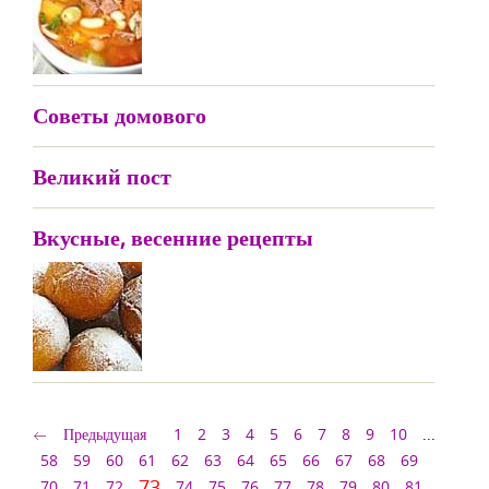
Советы домового
Великий пост
Вкусные, весенние рецепты
Предыдущая
1
2
3
4
5
6
7
8
9
10
...
58
59
60
61
62
63
64
65
66
67
68
69
73
70
71
72
74
75
76
77
78
79
80
81