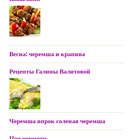
Весна: черемша и крапива
Рецепты Галины Валитовой
Черемша впрок соленая черемша
Про черемшу