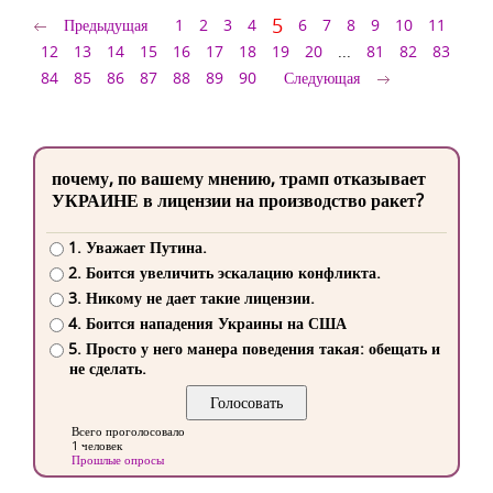
5
Предыдущая
1
2
3
4
6
7
8
9
10
11
12
13
14
15
16
17
18
19
20
...
81
82
83
84
85
86
87
88
89
90
Следующая
почему, по вашему мнению, трамп отказывает
УКРАИНЕ в лицензии на производство ракет?
1. Уважает Путина.
2. Боится увеличить эскалацию конфликта.
3. Никому не дает такие лицензии.
4. Боится нападения Украины на США
5. Просто у него манера поведения такая: обещать и
не сделать.
Всего проголосовало
1 человек
Прошлые опросы