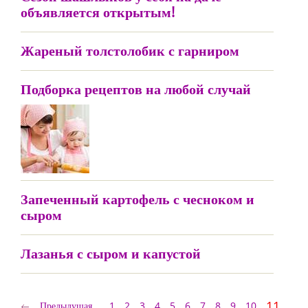
объявляется открытым!
Жареный толстолобик с гарниром
Подборка рецептов на любой случай
Запеченный картофель с чесноком и
сыром
Лазанья с сыром и капустой
11
Предыдущая
1
2
3
4
5
6
7
8
9
10