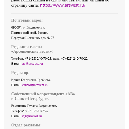
страницу сайта:
https://www.arsvest.ru/
Почтовый адрес:
690091
, г.
Владивосток
,
Приморский край
,
Россия
.
Переулок Шевченко
, дом 9, 27
Редакция газеты
«
Арсеньевские вести
»:
Телефон:
+7 (423) 240-70-21
, факс:
+7 (423) 240-70-22
E-mail:
av@arsvest.ru
Редактор:
Ирина Георгиевна Гребнёва,
E-mail:
editor@arsvest.ru
Собственный корреспондент «АВ»
в Санкт-Петербурге:
Романенко Татьяна Гаврииловна,
Телефон: 8-921-765-5754,
E-mail:
rtg@narod.ru
Отдел рекламы: