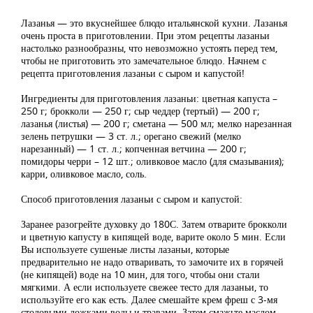
Лазанья — это вкуснейшее блюдо итальянской кухни. Лазанья
очень проста в приготовлении. При этом рецепты лазаньи
настолько разнообразны, что невозможно устоять перед тем,
чтобы не приготовить это замечательное блюдо. Начнем с
рецепта приготовления лазаньи с сыром и капустой!
Ингредиенты для приготовления лазаньи: цветная капуста –
250 г; брокколи — 250 г; сыр чеддер (тертый) — 200 г;
лазанья (листья) — 200 г; сметана — 500 мл; мелко нарезанная
зелень петрушки — 3 ст. л.; орегано свежий (мелко
нарезанный) — 1 ст. л.; копченная ветчина — 200 г;
помидоры черри – 12 шт.; оливковое масло (для смазывания);
карри, оливковое масло, соль.
Способ приготовления лазаньи с сыром и капустой:
Заранее разогрейте духовку до 180С. Затем отварите брокколи
и цветную капусту в кипящей воде, варите около 5 мин. Если
Вы используете сушеные листы лазаньи, которые
предварительно не надо отваривать, то замочите их в горячей
(не кипящей) воде на 10 мин, для того, чтобы они стали
мягкими. А если используете свежее тесто для лазаньи, то
используйте его как есть. Далее смешайте крем фреш с 3-мя
столовыми ложками воды и травами. Затем смажьте маслом