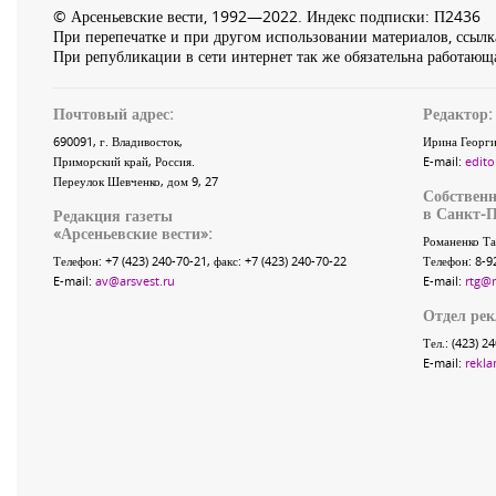
© Арсеньевские вести, 1992—2022. Индекс подписки: П2436
При перепечатке и при другом использовании материалов, ссылка
При републикации в сети интернет так же обязательна работающа
Почтовый адрес:
Редактор:
690091
, г.
Владивосток
,
Ирина Георги
Приморский край
,
Россия
.
E-mail:
edito
Переулок Шевченко
, дом 9, 27
Собственн
в Санкт-П
Редакция газеты
«
Арсеньевские вести
»:
Романенко Та
Телефон:
+7 (423) 240-70-21
, факс:
+7 (423) 240-70-22
Телефон: 8-9
E-mail:
av@arsvest.ru
E-mail:
rtg@
Отдел ре
Тел.: (423) 2
E-mail:
rekla