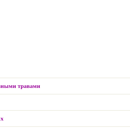
езными травами
ых