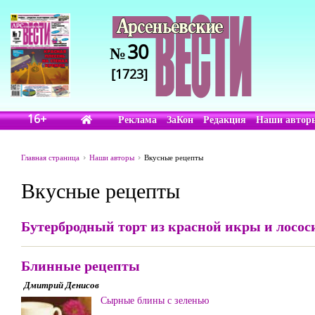
30
№
[1723]
16+
Реклама
ЗаКон
Редакция
Наши автор
Главная страница
Наши авторы
Вкусные рецепты
Вкусные рецепты
Бутербродный торт из красной икры и лосо
Блинные рецепты
Дмитрий Денисов
Сырные блины с зеленью