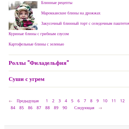
Блинные рецепты
Марокканские блины на дрожжах
Закусочный блинный торт с селедочным паштето
Куриные блины с грибным соусом
Картофельные блины с зеленью
Роллы "Филадельфия"
Суши с угрем
Предыдущая
1
2
3
4
5
6
7
8
9
10
11
12
84
85
86
87
88
89
90
Следующая