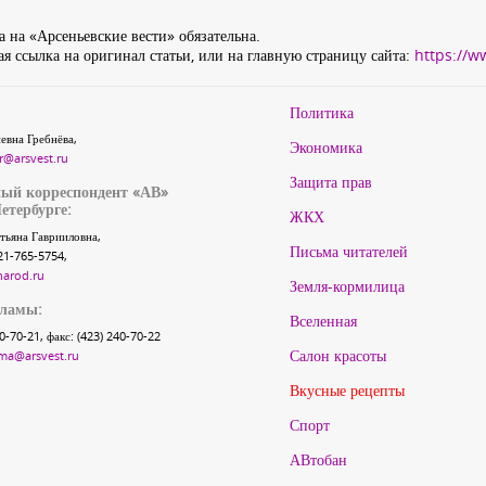
 на «Арсеньевские вести» обязательна.
я ссылка на оригинал статьи, или на главную страницу сайта:
https://w
Политика
евна Гребнёва,
Экономика
r@arsvest.ru
Защита прав
ый корреспондент «АВ»
етербурге:
ЖКХ
тьяна Гаврииловна,
Письма читателей
21-765-5754,
narod.ru
Земля-кормилица
кламы:
Вселенная
40-70-21, факс: (423) 240-70-22
Салон красоты
ma@arsvest.ru
Вкусные рецепты
Спорт
АВтобан