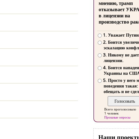
мнению, трамп
отказывает УКР
в лицензии на
производство рак
1. Уважает Путин
2. Боится увелич
эскалацию конфл
3. Никому не дает
лицензии.
4. Боится нападе
Украины на СШ
5. Просто у него 
поведения такая:
обещать и не сдел
Всего проголосовало
1 человек
Прошлые опросы
Наши проект