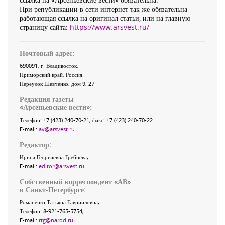
При републикации в сети интернет так же обязательна
работающая ссылка на оригинал статьи, или на главную
страницу сайта:
https://www.arsvest.ru/
Почтовый адрес:
690091
, г.
Владивосток
,
Приморский край
,
Россия
.
Переулок Шевченко
, дом 9, 27
Редакция газеты
«
Арсеньевские вести
»:
Телефон:
+7 (423) 240-70-21
, факс:
+7 (423) 240-70-22
E-mail:
av@arsvest.ru
Редактор:
Ирина Георгиевна Гребнёва,
E-mail:
editor@arsvest.ru
Собственный корреспондент «АВ»
в Санкт-Петербурге:
Романенко Татьяна Гаврииловна,
Телефон: 8-921-765-5754,
E-mail:
rtg@narod.ru