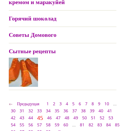
кремом и маракуйей
Горячий шоколад
Советы Домового
Сытные рецепты
Предыдущая
1
2
3
4
5
6
7
8
9
10
...
30
31
32
33
34
35
36
37
38
39
40
41
45
42
43
44
46
47
48
49
50
51
52
53
54
55
56
57
58
59
60
...
81
82
83
84
85