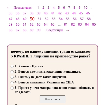
Предыдущая
1
2
3
4
5
6
7
8
9
10
...
35
36
37
38
39
40
41
42
43
44
45
46
50
47
48
49
51
52
53
54
55
56
57
58
59
60
61
62
63
64
65
...
81
82
83
84
85
86
87
88
89
90
Следующая
почему, по вашему мнению, трамп отказывает
УКРАИНЕ в лицензии на производство ракет?
1. Уважает Путина.
2. Боится увеличить эскалацию конфликта.
3. Никому не дает такие лицензии.
4. Боится нападения Украины на США
5. Просто у него манера поведения такая: обещать и
не сделать.