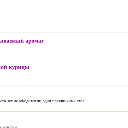
бываемый аромат
ной курицы
ного лет не обходится ни один праздничный стол
е истории.