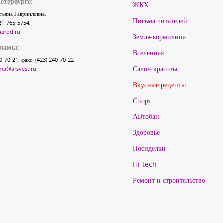
етербурге:
ЖКХ
тьяна Гаврииловна,
Письма читателей
21-765-5754,
narod.ru
Земля-кормилица
кламы:
Вселенная
40-70-21, факс: (423) 240-70-22
Салон красоты
ma@arsvest.ru
Вкусные рецепты
Спорт
АВтобан
Здоровье
Посиделки
Hi-tech
Ремонт и строительство