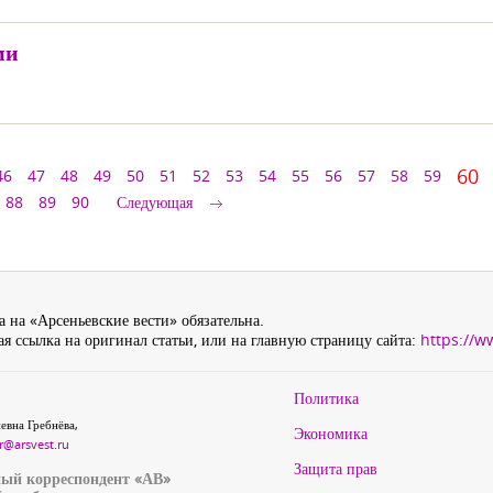
ми
60
46
47
48
49
50
51
52
53
54
55
56
57
58
59
88
89
90
Следующая
 на «Арсеньевские вести» обязательна.
я ссылка на оригинал статьи, или на главную страницу сайта:
https://w
Политика
евна Гребнёва,
Экономика
r@arsvest.ru
Защита прав
ый корреспондент «АВ»