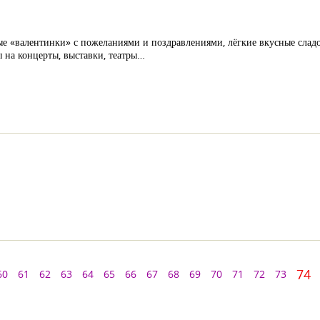
 «валентинки» с пожеланиями и поздравлениями, лёгкие вкусные сладос
 на концерты, выставки, театры…
74
60
61
62
63
64
65
66
67
68
69
70
71
72
73