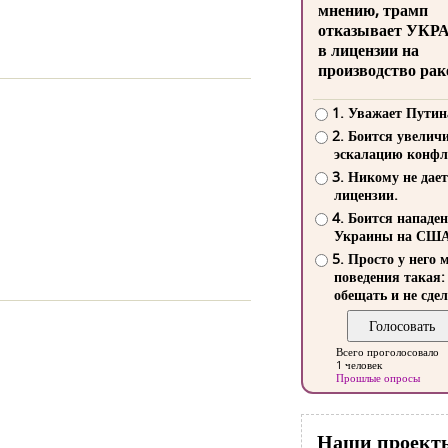
мнению, трамп
отказывает УКР
в лицензии на
производство рак
1. Уважает Путин
2. Боится увелич
эскалацию конфл
3. Никому не дает
лицензии.
4. Боится нападе
Украины на СШ
5. Просто у него 
поведения такая:
обещать и не сдел
Всего проголосовало
1 человек
Прошлые опросы
Наши проект