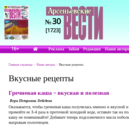
30
№
[1723]
16+
Реклама
ЗаКон
Редакция
Наши автор
Главная страница
Наши авторы
Вкусные рецепты
Вкусные рецепты
Гречневая каша – вкусная и полезная
Вера Петровна Лебедева
Оказывается, чтобы гречневая каша получилась именно и вкусной и
промойте ее 3-4 раза в проточной холодной воде, оставьте так на по
кашу не помешивайте! Добавьте теперь подсолнечного масла поболь
махровым полотенцем.