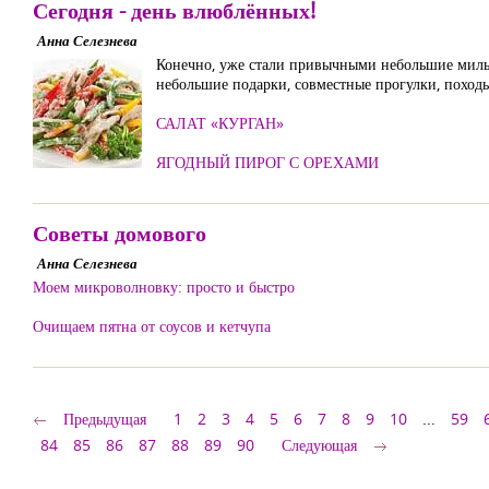
Сегодня - день влюблённых!
Анна Селезнева
Конечно, уже стали привычными небольшие милые
небольшие подарки, совместные прогулки, походы
САЛАТ «КУРГАН»
ЯГОДНЫЙ ПИРОГ С ОРЕХАМИ
Советы домового
Анна Селезнева
Моем микроволновку: просто и быстро
Очищаем пятна от соусов и кетчупа
Предыдущая
1
2
3
4
5
6
7
8
9
10
...
59
84
85
86
87
88
89
90
Следующая