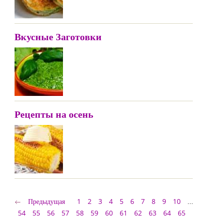
Вкусные Заготовки
Рецепты на осень
Предыдущая
1
2
3
4
5
6
7
8
9
10
...
54
55
56
57
58
59
60
61
62
63
64
65