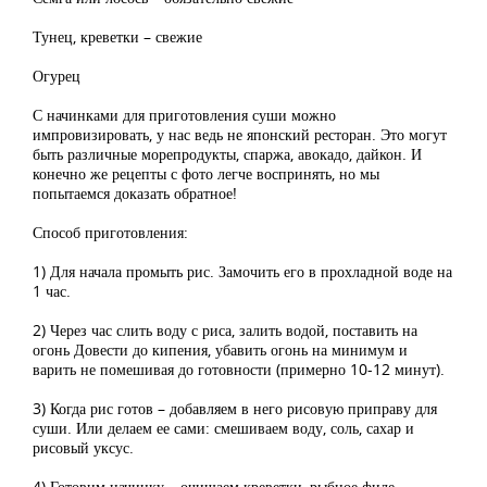
Тунец, креветки – свежие
Огурец
С начинками для приготовления суши можно
импровизировать, у нас ведь не японский ресторан. Это могут
быть различные морепродукты, спаржа, авокадо, дайкон. И
конечно же рецепты с фото легче воспринять, но мы
попытаемся доказать обратное!
Способ приготовления:
1) Для начала промыть рис. Замочить его в прохладной воде на
1 час.
2) Через час слить воду с риса, залить водой, поставить на
огонь Довести до кипения, убавить огонь на минимум и
варить не помешивая до готовности (примерно 10-12 минут).
3) Когда рис готов – добавляем в него рисовую приправу для
суши. Или делаем ее сами: смешиваем воду, соль, сахар и
рисовый уксус.
4) Готовим начинку – очищаем креветки, рыбное филе