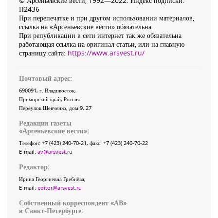
© Арсеньевские вести, 1992—2022. Индекс подписки:
П2436
При перепечатке и при другом использовании материалов,
ссылка на «Арсеньевские вести» обязательна.
При републикации в сети интернет так же обязательна
работающая ссылка на оригинал статьи, или на главную
страницу сайта:
https://www.arsvest.ru/
Почтовый адрес:
690091
, г.
Владивосток
,
Приморский край
,
Россия
.
Переулок Шевченко
, дом 9, 27
Редакция газеты
«
Арсеньевские вести
»:
Телефон:
+7 (423) 240-70-21
, факс:
+7 (423) 240-70-22
E-mail:
av@arsvest.ru
Редактор:
Ирина Георгиевна Гребнёва,
E-mail:
editor@arsvest.ru
Собственный корреспондент «АВ»
в Санкт-Петербурге: