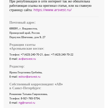
При републикации в сети интернет так же обязательна
работающая ссылка на оригинал статьи, или на главную
страницу сайта:
https://www.arsvest.ru/
Почтовый адрес:
690091
, г.
Владивосток
,
Приморский край
,
Россия
.
Переулок Шевченко
, дом 9, 27
Редакция газеты
«
Арсеньевские вести
»:
Телефон:
+7 (423) 240-70-21
, факс:
+7 (423) 240-70-22
E-mail:
av@arsvest.ru
Редактор:
Ирина Георгиевна Гребнёва,
E-mail:
editor@arsvest.ru
Собственный корреспондент «АВ»
в Санкт-Петербурге:
Романенко Татьяна Гаврииловна,
Телефон: 8-921-765-5754,
E-mail:
rtg@narod.ru