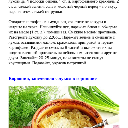
луковица, 4 полоски бекона, 1 ст. л. картофельного крахмала, 2
ст. л. свежей зелени, соль и молотый черный перец – по вкусу,
пара веточек свежей петрушки.
Отварите картофель в «мундире», очистите от кожуры и
натрите на терке. Нашинкуйте лук, нарежьте бекон и обжарьте
их на масле (1 ст. л.), помешивая. Смажьте маслом противень.
Разогрейте духовку до 220оС. Нарежьте зелень и смешайте с
луком, оставшимся маслом, крахмалом, приправой и тертым
картофелем. Разделите смесь на 8 частей и выложите их на
подготовленный противень на небольшом расстоянии друг от
друга. Запекайте 20-25 минут, пока котлеты не станут
хрустящими. Подавайте, украсив петрушкой.
Корюшка, запеченная с луком в горшочке