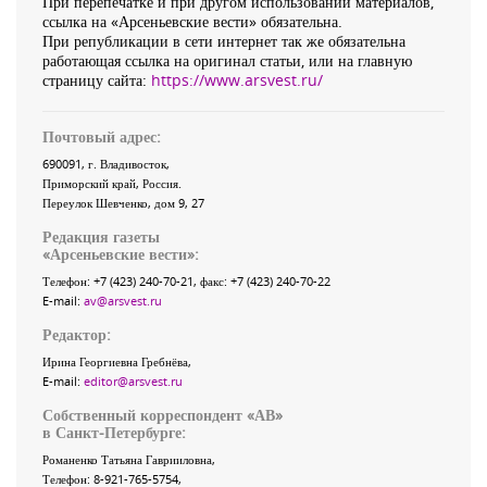
При перепечатке и при другом использовании материалов,
ссылка на «Арсеньевские вести» обязательна.
При републикации в сети интернет так же обязательна
работающая ссылка на оригинал статьи, или на главную
страницу сайта:
https://www.arsvest.ru/
Почтовый адрес:
690091
, г.
Владивосток
,
Приморский край
,
Россия
.
Переулок Шевченко
, дом 9, 27
Редакция газеты
«
Арсеньевские вести
»:
Телефон:
+7 (423) 240-70-21
, факс:
+7 (423) 240-70-22
E-mail:
av@arsvest.ru
Редактор:
Ирина Георгиевна Гребнёва,
E-mail:
editor@arsvest.ru
Собственный корреспондент «АВ»
в Санкт-Петербурге:
Романенко Татьяна Гаврииловна,
Телефон: 8-921-765-5754,