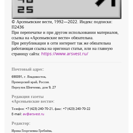
© Арсеньевские вести, 1992—2022. Индекс подписки:
П2436
При перепечатке и при другом использовании материалов,
ссылка на «Арсеньевские вести» обязательна.
При републикации в сети интернет так же обязательна
работающая ссылка на оригинал статьи, или на главную
страницу сайта:
https://www.arsvest.ru/
Почтовый адрес:
690091
, г.
Владивосток
,
Приморский край
,
Россия
.
Переулок Шевченко
, дом 9, 27
Редакция газеты
«
Арсеньевские вести
»:
Телефон:
+7 (423) 240-70-21
, факс:
+7 (423) 240-70-22
E-mail:
av@arsvest.ru
Редактор:
Ирина Георгиевна Гребнёва,