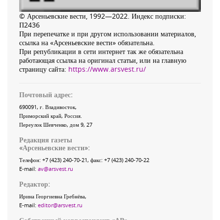
© Арсеньевские вести, 1992—2022. Индекс подписки:
П2436
При перепечатке и при другом использовании материалов,
ссылка на «Арсеньевские вести» обязательна.
При републикации в сети интернет так же обязательна
работающая ссылка на оригинал статьи, или на главную
страницу сайта:
https://www.arsvest.ru/
Почтовый адрес:
690091
, г.
Владивосток
,
Приморский край
,
Россия
.
Переулок Шевченко
, дом 9, 27
Редакция газеты
«
Арсеньевские вести
»:
Телефон:
+7 (423) 240-70-21
, факс:
+7 (423) 240-70-22
E-mail:
av@arsvest.ru
Редактор:
Ирина Георгиевна Гребнёва,
E-mail:
editor@arsvest.ru