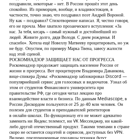
поздравили, некоторые – нет. В России прошёл этот день
спокойно. Из приморцев, вообще, и владивостокцев, в
частности, точно знаю, что поздравил поэт Андрей Вороной.
Ну как – поздравил? Стихотворение написал. Я, честно говоря,
его не прочла. Мне хватило прозаического вступления: «За
нас. За тебя, кесарь – самый нужный и достойнейший из
людей. Живите долго, дядя Володя. С днем рожденья. И
спасибо». Хотела ещё Новеллу Матвееву процитировать, но уж
не буду. Опустим, по примеру Марка Твена, завесу жалости
над этой сценой.
РОСКОМНАДЗОР ЗАЩИЩАЕТ НАС ОТ ПРОГРЕССА
Роскомнадзор продолжает защищать население России от
жизни и прогресса. Вот процитируем Владимира Даванкова,
вице-спикера Думы: «Роскомнадзор заблокировал Discord —
популярнейший сервис для голосовых и видеочатов. Узнал об
этом от студентов Финансового университета при
правительстве РФ, где сегодня читал лекцию про
взаимодействие власти и бизнеса. По данным Mediascope, в
России Дискордом пользуются от 25 до 40 млн человек. Он
полезен для студентов и преподавателей репетиторов
в онлайн-школах. По функционалу его не может адекватно
заменить ни Яндекс.телемост, ни VK Мессенджер, ни какой-
либо другой отечественный продукт. Такими темпами в стране
скоро не останется соцсетей и сервисов, доступных без VPN.
Видимо, предприимчивые продавцы техники будут