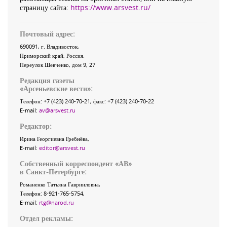
страницу сайта:
https://www.arsvest.ru/
Почтовый адрес:
690091
, г.
Владивосток
,
Приморский край
,
Россия
.
Переулок Шевченко
, дом 9, 27
Редакция газеты
«
Арсеньевские вести
»:
Телефон:
+7 (423) 240-70-21
, факс:
+7 (423) 240-70-22
E-mail:
av@arsvest.ru
Редактор:
Ирина Георгиевна Гребнёва,
E-mail:
editor@arsvest.ru
Собственный корреспондент «АВ»
в Санкт-Петербурге:
Романенко Татьяна Гаврииловна,
Телефон: 8-921-765-5754,
E-mail:
rtg@narod.ru
Отдел рекламы: