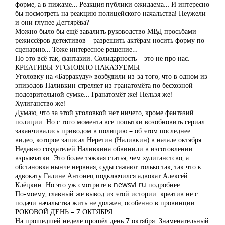
форме, а в пижаме… Реакция публики ожидаема… И интересно
бы посмотреть на реакцию полицейского начальства! Неужели
и они глупее Дегтярёва?
Можно было бы ещё завалить руководство МВД просьбами
режиссёров детективов – разрешить актёрам носить форму по
сценарию… Тоже интересное решение…
Но это всё так, фантазии. Солидарность – это не про нас.
КРЕАТИВЫ УГОЛОВНО НАКАЗУЕМЫ
Уголовку на «Барракуду» возбудили из-за того, что в одном из
эпизодов Наливкин стреляет из гранатомёта по бесхозной
подозрительной сумке… Гранатомёт же! Нельзя же!
Хулиганство же!
Думаю, что за этой уголовкой нет ничего, кроме фантазий
полиции. Но с того момента все попытки возобновить сериал
заканчивались приводом в полицию – об этом последнее
видео, которое записал Неретин (Наливкин) в начале октября.
Недавно создателей Наливкина обвинили в изготовлении
взрывчатки. Это более тяжкая статья, чем хулиганстсво, а
обстановка нынче нервная, суды сажают только так, так что к
адвокату Галине Антонец подключился адвокат Алексей
Клёцкин. Но это уж смотрите в newsvl.ru подробнее.
По-моему, главный же вывод из этой истории: креатив не с
подачи начальства жить не должен, особенно в провинции.
РОКОВОЙ ДЕНЬ – 7 ОКТЯБРЯ
На прошедшей неделе прошёл день 7 октября. Знаменательный