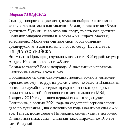
16.10.2024
Марина ЗАВАДСКАЯ
Солнце, говорят специалисты, недавно выбросило огромное
количество плазмы в направлении Земли, и она вот-вот Земли
достигнет. Чуть ли не во вторник-среду, то есть уже достигла.
Обещают северное сияние в Москве – на широте Москвы,
естественно. Москвичи считают свой город обычным,
среднерусским, а для нас, конечно, это север. Пусть сияют.
ЗВЕЗДА УССУРИЙСКА
Вот у нас, в Приморье, случилось несчастье. В Уссурийске умер
Андрей Неретин в возрасте 48 лет.
Не знаете такого? Вот и неправда. А начальника исполкома
Наливкина знаете? То-то и оно.
Прославился человек одной-единственной ролью в интернет-
сериале, потому что других ролей у него не было, в Наливкины
он попал случайно, а сериал прекратился некоторое время
назад из-за мелкой обидчивости и мстительности МВД.
1 апреля 2019 года вышел первый сюжет про депутата
Наливкина, а осенью 2021 года на создателей сериала завели
дело по хулиганке. Два с половиной года внезапной славы – и
всё. Теперь, после смерти Наливкина, сериал ушёл в историю.
Инициатива наказуема – слышали такое выражение? Это тот
самый случай.