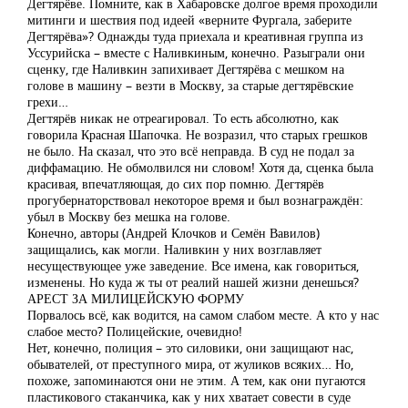
Дегтярёве. Помните, как в Хабаровске долгое время проходили
митинги и шествия под идеей «верните Фургала, заберите
Дегтярёва»? Однажды туда приехала и креативная группа из
Уссурийска – вместе с Наливкиным, конечно. Разыграли они
сценку, где Наливкин запихивает Дегтярёва с мешком на
голове в машину – везти в Москву, за старые дегтярёвские
грехи…
Дегтярёв никак не отреагировал. То есть абсолютно, как
говорила Красная Шапочка. Не возразил, что старых грешков
не было. На сказал, что это всё неправда. В суд не подал за
диффамацию. Не обмолвился ни словом! Хотя да, сценка была
красивая, впечатляющая, до сих пор помню. Дегтярёв
прогубернаторствовал некоторое время и был вознаграждён:
убыл в Москву без мешка на голове.
Конечно, авторы (Андрей Клочков и Семён Вавилов)
защищались, как могли. Наливкин у них возглавляет
несуществующее уже заведение. Все имена, как говориться,
изменены. Но куда ж ты от реалий нашей жизни денешься?
АРЕСТ ЗА МИЛИЦЕЙСКУЮ ФОРМУ
Порвалось всё, как водится, на самом слабом месте. А кто у нас
слабое место? Полицейские, очевидно!
Нет, конечно, полиция – это силовики, они защищают нас,
обывателей, от преступного мира, от жуликов всяких… Но,
похоже, запоминаются они не этим. А тем, как они пугаются
пластикового стаканчика, как у них хватает совести в суде