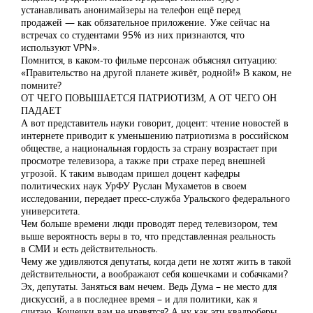
устанавливать анонимайзеры на телефон ещё перед
продажей — как обязательное приложение. Уже сейчас на
встречах со студентами 95% из них признаются, что
используют VPN».
Помнится, в каком-то фильме персонаж объяснял ситуацию:
«Правительство на другой планете живёт, родной!» В каком, не
помните?
ОТ ЧЕГО ПОВЫШАЕТСЯ ПАТРИОТИЗМ, А ОТ ЧЕГО ОН
ПАДАЕТ
А вот представитель науки говорит, доцент: чтение новостей в
интернете приводит к уменьшению патриотизма в российском
обществе, а национальная гордость за страну возрастает при
просмотре телевизора, а также при страхе перед внешней
угрозой. К таким выводам пришел доцент кафедры
политических наук УрФУ Руслан Мухаметов в своем
исследовании, передает пресс-служба Уральского федерального
университета.
Чем больше времени люди проводят перед телевизором, тем
выше вероятность веры в то, что представленная реальность
в СМИ и есть действительность.
Чему же удивляются депутаты, когда дети не хотят жить в такой
действительности, а воображают себя кошечками и собачками?
Эх, депутаты. Заняться вам нечем. Ведь Дума – не место для
дискуссий, а в последнее время – и для политики, как я
считаю. Кошечки вам не нравятся? А ну как эти квадроберы