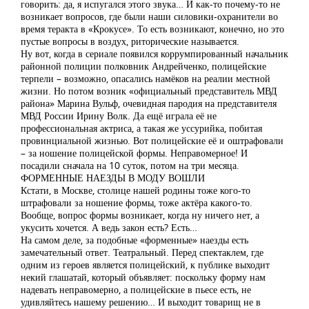
говорить: да, я испугался этого звука… И как-то почему-то не
возникает вопросов, где были наши силовики-охранители во
время теракта в «Крокусе». То есть возникают, конечно, но это
пустые вопросы в воздух, риторические называется.
Ну вот, когда в сериале появился коррумпированный начальник
районной полиции полковник Андрейченко, полицейские
терпели – возможно, опасались намёков на реалии местной
жизни. Но потом возник «официальный представитель МВД
района» Марина Вульф, очевидная пародия на представителя
МВД России Ирину Волк. Да ещё играла её не
профессиональная актриса, а такая же уссурийка, побитая
провинциальной жизнью. Вот полицейские её и оштрафовали
– за ношение полицейской формы. Неправомерное! И
посадили сначала на 10 суток, потом на три месяца.
ФОРМЕННЫЕ НАЕЗДЫ В МОДУ ВОШЛИ
Кстати, в Москве, столице нашей родины тоже кого-то
штрафовали за ношение формы, тоже актёра какого-то.
Вообще, вопрос формы возникает, когда ну ничего нет, а
укусить хочется. А ведь закон есть? Есть…
На самом деле, за подобные «форменные» наезды есть
замечательный ответ. Театральный. Перед спектаклем, где
одним из героев является полицейский, к публике выходит
некий глашатай, который объявляет: поскольку форму нам
надевать неправомерно, а полицейские в пьесе есть, не
удивляйтесь нашему решению… И выходит товарищ не в