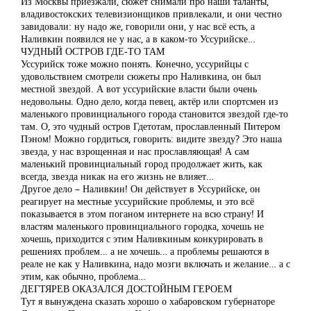
Из Москвы приезжали, сюжет снимали про наши таланты,
владивостокских телевизионщиков привлекали, и они честно
завидовали: ну надо же, говорили они, у нас всё есть, а
Наливкин появился не у нас, а в каком-то Уссурийске…
ЧУДНЫЙ ОСТРОВ ГДЕ-ТО ТАМ
Уссурийск тоже можно понять. Конечно, уссурийцы с
удовольствием смотрели сюжеты про Наливкина, он был
местной звездой. А вот уссурийские власти были очень
недовольны. Одно дело, когда певец, актёр или спортсмен из
маленького провинциального города становится звездой где-то
там. О, это чудный остров Гдетотам, прославленный Питером
Пэном! Можно гордиться, говорить: видите звезду? Это наша
звезда, у нас взрощенная и нас прославляющая! А сам
маленький провинциальный город продолжает жить, как
всегда, звезда никак на его жизнь не влияет…
Другое дело – Наливкин! Он действует в Уссурийске, он
реагирует на местные уссурийские проблемы, и это всё
показывается в этом поганом интернете на всю страну! И
властям маленького провинциального городка, хочешь не
хочешь, приходится с этим Наливкиным конкурировать в
решениях проблем… а не хочешь… а проблемы решаются в
реале не как у Наливкина, надо мозги включать и желание… а с
этим, как обычно, проблема…
ДЕГТЯРЕВ ОКАЗАЛСЯ ДОСТОЙНЫМ ГЕРОЕМ
Тут я вынуждена сказать хорошо о хабаровском губернаторе