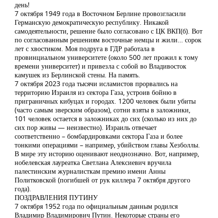
день!
7 октября 1949 года в Восточном Берлине провозгласили
Германскую демократическую республику. Никакой
самодеятельности, решение было согласовано с ЦК ВКП(б). Вот
по согласованным решениям восточные немцы и жили… сорок
лет с хвостиком. Моя подруга в ГДР работала в
провинциальном университете (около 500 лет прожил к тому
времени университет) и привезла с собой во Владивосток
камушек из Берлинской стены. На память.
7 октября 2023 года тысячи исламистов прорвались на
территорию Израиля из сектора Газа, устроив бойню в
приграничных кибуцах и городах. 1200 человек были убиты
(часто самым зверским образом), сотни взяты в заложники,
101 человек остается в заложниках до сих (сколько из них до
сих пор живы — неизвестно). Израиль отвечает
соответственно – бомбардировками сектора Газа и более
тонкими операциями – например, убийством главы Хезболлы.
В мире эту историю оценивают неоднозначно. Вот, например,
нобелевская лауреатка Светлана Алексиевич вручила
палестинским журналисткам премию имени Анны
Политковской (погибшей от рук киллера 7 октября другого
года).
ПОЗДРАВЛЕНИЯ ПУТИНУ
7 октября 1952 года по официальным данным родился
Владимир Владимирович Путин. Некоторые страны его