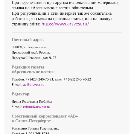
При перепечатке и при другом использовании материалов,
ссылка на «Арсеньевские вести» обязательна.
При републикации в сети интернет так же обязательна
работающая ссылка на оригинал статьи, или на главную
страницу сайта:
https://www.arsvest.ru/
Почтовый адрес:
690091
, г.
Владивосток
,
Приморский край
,
Россия
.
Переулок Шевченко
, дом 9, 27
Редакция газеты
«
Арсеньевские вести
»:
Телефон:
+7 (423) 240-70-21
, факс:
+7 (423) 240-70-22
E-mail:
av@arsvest.ru
Редактор:
Ирина Георгиевна Гребнёва,
E-mail:
editor@arsvest.ru
Собственный корреспондент «АВ»
в Санкт-Петербурге:
Романенко Татьяна Гаврииловна,
Телефон: 8-921-765-5754,