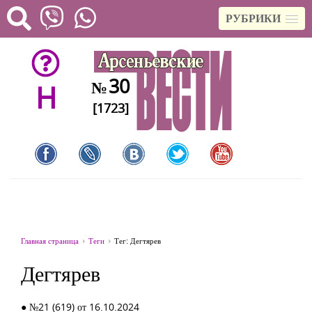
РУБРИКИ
30
№
H
[1723]
Главная страница
Теги
Тег: Дегтярев
Дегтярев
● №21 (619) от 16.10.2024