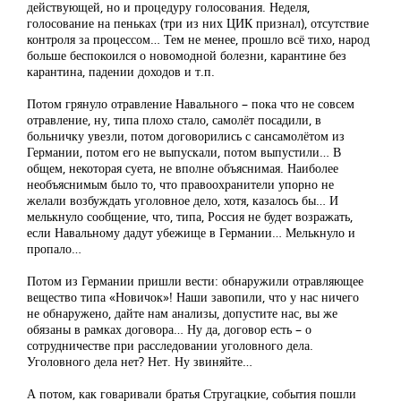
действующей, но и процедуру голосования. Неделя,
голосование на пеньках (три из них ЦИК признал), отсутствие
контроля за процессом… Тем не менее, прошло всё тихо, народ
больше беспокоился о новомодной болезни, карантине без
карантина, падении доходов и т.п.
Потом грянуло отравление Навального – пока что не совсем
отравление, ну, типа плохо стало, самолёт посадили, в
больничку увезли, потом договорились с сансамолётом из
Германии, потом его не выпускали, потом выпустили… В
общем, некоторая суета, не вполне объяснимая. Наиболее
необъяснимым было то, что правоохранители упорно не
желали возбуждать уголовное дело, хотя, казалось бы… И
мелькнуло сообщение, что, типа, Россия не будет возражать,
если Навальному дадут убежище в Германии… Мелькнуло и
пропало…
Потом из Германии пришли вести: обнаружили отравляющее
вещество типа «Новичок»! Наши завопили, что у нас ничего
не обнаружено, дайте нам анализы, допустите нас, вы же
обязаны в рамках договора… Ну да, договор есть – о
сотрудничестве при расследовании уголовного дела.
Уголовного дела нет? Нет. Ну звиняйте…
А потом, как говаривали братья Стругацкие, события пошли