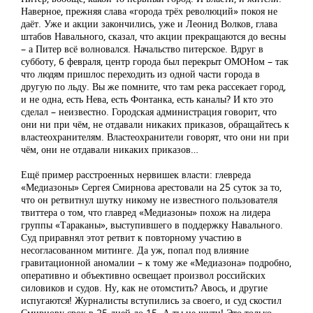
Наверное, прежняя слава «города трёх революций» покоя не
даёт. Уже и акции закончились, уже и Леонид Волков, глава
штабов Навального, сказал, что акции прекращаются до весны
– а Питер всё волновался. Начальство питерское. Вдруг в
субботу, 6 февраля, центр города был перекрыт ОМОНом – так
что людям пришлос переходить из одной части города в
другую по льду. Вы же помните, что там река рассекает город,
и не одна, есть Нева, есть Фонтанка, есть каналы? И кто это
сделал – неизвестно. Городская администрация говорит, что
они ни при чём, не отдавали никаких приказов, обращайтесь к
властеохранителям. Властеохранители говорят, что они ни при
чём, они не отдавали никаких приказов…
Ещё пример расстроенных нервишек власти: глевреда
«Медиазоны» Сергея Смирнова арестовали на 25 суток за то,
что он ретвитнул шутку никому не известного пользователя
твиттера о том, что главред «Медиазоны» похож на лидера
группы «Тараканы», выступившего в поддержку Навального.
Суд приравнял этот ретвит к повторному участию в
несогласованном митинге. Да уж, попал под влияние
гравитационной аномалии – к тому же «Медиазона» подробно,
оперативно и объективно освещает произвол российских
силовиков и судов. Ну, как не отомстить? Авось, и другие
испугаются! Журналисты вступились за своего, и суд скостил
Смирнову срок в 25 дней до 15. А ты не шути! Это только