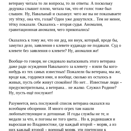
ветерану читала то ли вопросы, то ли ответы. А поскольку
дедушка слышит плохо, читала так, что её голос тоже был
слышен. Ну, Навальный и сказанул: чего же вы не показываете
эту тётку, она что, голая? Один уже дошутился… Тем не менее,
тётку показали. Оказалось – вторая судья. Аномалия,
гравитационная аномалия, чего прикопались!
Оказалось к тому же, что ни дед, ни внук, который, вроде бы,
замутил дело, заявления о клевете куданадо не подавали. Суд о
клевете без заявления о клевете? Ну, аномалия же!
Вообще-то говоря, не следовало вытаскивать этого ветерана
даже ради осуждения Навального за клевету – взяли бы кого-
нибудь из тех самых известных! Пожалели бы ветерана, мы же,
вроде как, гордимся ими, и вообще, сколько их осталось в
живых, пусть себе живут спокойно! Но нет… Известные люди –
предусмотрительны, а ветерана… не жалко. Служил Родине?
Ну, пусть ещё послужит!
Разумеется, весь послужной список ветерана оказался на
всеобщем обозрении. И много огрех там нашли
любопытствующие и дотошные. И годы службы не те, и
медали за что, и погоны не того цвета… Но я, родившаяся и
выросшая во Владивостоке, где каждый второй – моряк, а из
них каждый второй – военный моряк, эти претензии к