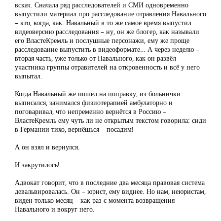
вскач. Сначала ряд расследователей и СМИ одновременно
выпустили материал про расследование отравления Навального
– кто, когда, как. Навальный в то же самое время выпустил
видеоверсию расследования – ну, он же блогер, как называли
его ВластеКремль и послушные персонажи, ему же проще
расследование выпустить в видеоформате… А через неделю –
вторая часть, уже только от Навального, как он развёл
участника группы отравителей на откровенность и всё у него
выпытал.
Когда Навальный же пошёл на поправку, из больнички
выписался, занимался физиотерапией амбулаторно и
поговаривал, что непременно вернётся в Россию –
ВластеКремль ему чуть ли не открытым текстом говорила: сиди
в Германии тихо, вернёшься – посадим!
А он взял и вернулся.
И закрутилось!
Адвокат говорит, что в последние два месяца правовая система
девальвировалась. Он – юрист, ему виднее. Но нам, неюристам,
виден только месяц – как раз с момента возвращения
Навального и вокруг него.