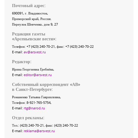
Почтовый адрес:
690091
, г.
Владивосток
,
Приморский край
,
Россия
.
Переулок Шевченко
, дом 9, 27
Редакция газеты
«
Арсеньевские вести
»:
Телефон:
+7 (423) 240-70-21
, факс:
+7 (423) 240-70-22
E-mail:
av@arsvest.ru
Редактор:
Ирина Георгиевна Гребнёва,
E-mail:
editor@arsvest.ru
Собственный корреспондент «АВ»
в Санкт-Петербурге:
Романенко Татьяна Гаврииловна,
Телефон: 8-921-765-5754,
E-mail:
rtg@narod.ru
Отдел рекламы:
Тел.: (423) 240-70-21, факс: (423) 240-70-22
E-mail:
reklama@arsvest.ru