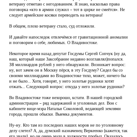
ветерану отметаю с негодованием. Я знаю, насколько права
поговорка «кто в армии служил – тот в цирке не смеётся». Не
следует армейские косяки переводить на ветерана!
В общем, плохо ветерану стало, суд отложили.
И давайте напоследок отвлечёмся от гравитационной аномалии
и поговорим о себе, любимых. О Владивостоке.
Некоторое время назад депутат Госдумы Сергей Сопчук (ну да,
наш, который наше Заксобрание недавно возглавлял)попался.
38 миллиардов рублей у него обнаружили. Возникает вопрос:
ну, вот зачем он в Москву пёрся, в эту Госдуму? Сидел бы со
своими миллиардами во Владивостоке тихо, может, ничего бы
и не было… Хотя, говорят, у него золотые рудники хотят
отжать… Следующий вопрос: откуда у него золотые рудники?
Во Владивостоке тоже нехорошо, кстати. В нашей городской
администрации – ряд задержаний и уголовных дел. Вон с
кабинете вице-мэра Натальи Соколовой, ведающей землями
города, прошли обыски. Выемка документов.
Ну-ну. Кто там из последних наших мэров не по уголовному
делу слетел? А, да, думский назначенец Веркеенко (кажется, так
его звали), но он очень мало в должности пробыл. Оказалось,