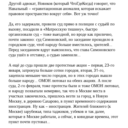
Другой адвокат, Новиков (который ЧтоГдеКогда) говорит, что
Навальный – «гравитационная аномалия, которая искажает
правовое пространство вокруг себя». Вот уж точно!
Да, его задержали, провели суд прямо в полиции с судьёй по
вызову, посадили в «Матросскую тишину», быстро
организовали суд – тоже выездной, но вроде как прилично,
почти законно: суд Симоновский, но заседание проходило в
городском суде, чтоб народу больше вместилось, зрителей…
Перед заседанием вдруг выяснилось, что глава Симоновского
суда ушёл в отставку, а судью заменили…
А ещё до суда прошли две протестные акции – первая, 23-го
января, затронула больше сотни городов, вторая, 31-го,
зацепила меньшее число городов, но в этих городах вышло
больше народу… ОМОН лютовал на обеих акциях. А после
суда, 2-го февраля, тоже протесты были и тоже ОМОН лютовал,
и народу похватали немеряно, так что в Москве места в
участках закончилось, пришлось везти за город, в Новую
Москву, в деревню Сахарово, в пункт временного содержания
иностранцев. Ну как – иностранцев. Жителей ближнего (к
Москве) зарубежья, типа таджиков, узбеков и так далее,
которые в Москве работали, а сейчас, в ковидные времена, этот
пункт почти пустовал…