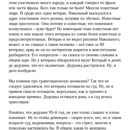
этом участвовало много народу, и каждый говорил по фразе
или части фразы. Кого там только не было! Многие известные
люди. И среди них один ветеран. Навальный высказался в
адрес участников этого ролика, холуями их обозвал. Известные
люди проглотили. Они потому и известные, что понимают:
возмутишься – хуже будет! Но некоторым тоже известным нет
покоя, и они нашли этого ветерана из сонма более известных и
предусмотрительных. Ветеран и не видел реплики Навального,
может, и не слышал о таком человеке – всё-таки за 90
ветерану, вряд ли он по интернетам шарится и конституциях
разбирается. Его попросили – он снялся со своими словами в
общем хоре. Но у ветерана обнаружился внук! Который и донёс
до дедушки, что его оклеветали. Дедушка расстроился. Ну, и
дело возбудили.
Мы помним про гравитационную аномалию? Так что не
следует удивляться, что ветерана потащили на суд. Ну, не в
прямом смысле потащили, виртуально, как и принято в
ковидные времена. Дедушка оставался дома, а в суд велась
трансляция.
Понятно, что дедушке 95-й год, он уже плохо слышит и плохо
понимает. Не то чтобы деменция – скорее всего, нет, но в таком
возрасте суд, видеокамера, вопросы – это стресс, многие и
помоложе растерялись бы. В общем, какая-то женщина