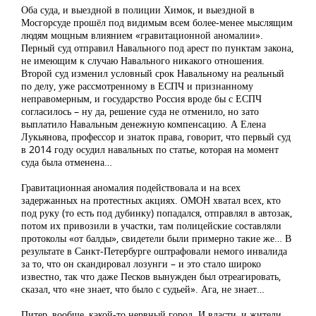
Оба суда, и выездной в полиции Химок, и выездной в
Мосгорсуде прошёл под видимым всем более-менее мыслящим
людям мощным влиянием «гравитационной аномалии».
Перный суд отправил Навального под арест по пунктам закона,
не имеющим к случаю Навального никакого отношения.
Второй суд изменил условный срок Навальному на реальный
по делу, уже рассмотренному в ЕСПЧ и признанному
неправомерным, и государство Россия вроде бы с ЕСПЧ
согласилось – ну да, решение суда не отменило, но зато
выплатило Навальным денежную компенсацию. А Елена
Лукьянова, профессор и знаток права, говорит, что первый суд
в 2014 году осудил навальных по статье, которая на момент
суда была отменена…
Гравитационная аномалия подействовала и на всех
задержанных на протестных акциях. ОМОН хватал всех, кто
под руку (то есть под дубинку) попадался, отправлял в автозак,
потом их привозили в участки, там полицейские составляли
протоколы «от балды», свидетели были примерно такие же… В
результате в Санкт-Петербурге оштрафовали немого инвалида
за то, что он скандировал лозунги – и это стало широко
известно, так что даже Песков вынужден был отреагировать,
сказал, что «не знает, что было с судьей». Ага, не знает…
Питер, вообще, какой-то нервный город. И власти, и жители.