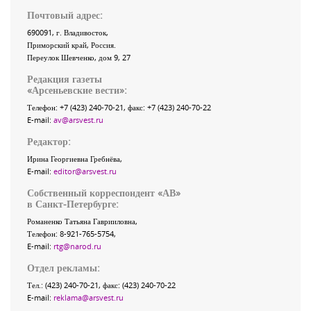
Почтовый адрес:
690091
, г.
Владивосток
,
Приморский край
,
Россия
.
Переулок Шевченко
, дом 9, 27
Редакция газеты
«
Арсеньевские вести
»:
Телефон:
+7 (423) 240-70-21
, факс:
+7 (423) 240-70-22
E-mail:
av@arsvest.ru
Редактор:
Ирина Георгиевна Гребнёва,
E-mail:
editor@arsvest.ru
Собственный корреспондент «АВ»
в Санкт-Петербурге:
Романенко Татьяна Гаврииловна,
Телефон: 8-921-765-5754,
E-mail:
rtg@narod.ru
Отдел рекламы:
Тел.: (423) 240-70-21, факс: (423) 240-70-22
E-mail:
reklama@arsvest.ru