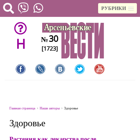
РУБРИКИ
30
№
H
[1723]
Главная страница
Наши авторы
Здоровье
Здоровье
Растения как лекарства после