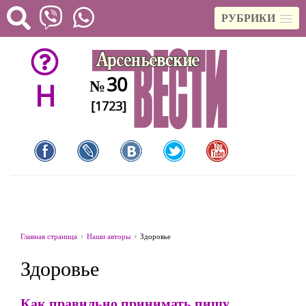
РУБРИКИ
30
№
H
[1723]
Главная страница
Наши авторы
Здоровье
Здоровье
Как правильно принимать пищу