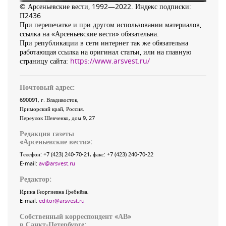
© Арсеньевские вести, 1992—2022. Индекс подписки:
П2436
При перепечатке и при другом использовании материалов,
ссылка на «Арсеньевские вести» обязательна.
При републикации в сети интернет так же обязательна
работающая ссылка на оригинал статьи, или на главную
страницу сайта:
https://www.arsvest.ru/
Почтовый адрес:
690091
, г.
Владивосток
,
Приморский край
,
Россия
.
Переулок Шевченко
, дом 9, 27
Редакция газеты
«
Арсеньевские вести
»:
Телефон:
+7 (423) 240-70-21
, факс:
+7 (423) 240-70-22
E-mail:
av@arsvest.ru
Редактор:
Ирина Георгиевна Гребнёва,
E-mail:
editor@arsvest.ru
Собственный корреспондент «АВ»
в Санкт-Петербурге: