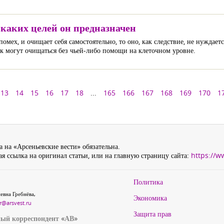
 каких целей он предназначен
 помех, и очищает себя самостоятельно, то оно, как следствие, не нуждае
ек могут очищаться без чьей-либо помощи на клеточном уровне.
13
14
15
16
17
18
...
165
166
167
168
169
170
1
 на «Арсеньевские вести» обязательна.
я ссылка на оригинал статьи, или на главную страницу сайта:
https://w
Политика
евна Гребнёва,
Экономика
r@arsvest.ru
Защита прав
ый корреспондент «АВ»