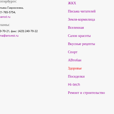
етербурге:
ЖКХ
тьяна Гаврииловна,
Письма читателей
21-765-5754,
narod.ru
Земля-кормилица
кламы:
Вселенная
40-70-21, факс: (423) 240-70-22
Салон красоты
ma@arsvest.ru
Вкусные рецепты
Спорт
АВтобан
Здоровье
Посиделки
Hi-tech
Ремонт и строительство