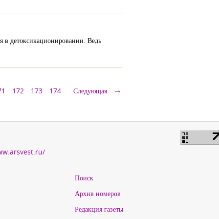
тся в детоксикационировании. Ведь
71
172
173
174
Следующая
ww.arsvest.ru/
Поиск
Архив номеров
Редакция газеты