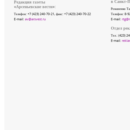
в Санкт-П
Редакция газеты
«
Арсеньевские вести
»:
Романенко Та
Телефон:
+7 (423) 240-70-21
, факс:
+7 (423) 240-70-22
Телефон: 8-9
E-mail:
av@arsvest.ru
E-mail:
rtg@
Отдел ре
Тел.: (423) 2
E-mail:
rekla