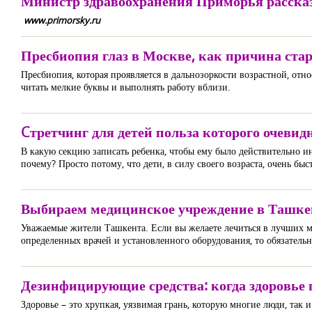
Министр здравоохранения Приморья рассказ
www.primorsky.ru
Пресбиопия глаз в Москве, как причина ста
Пресбиопия, которая проявляется в дальнозоркости возрастной, относ
читать мелкие буквы и выполнять работу вблизи.
Cтретчинг для детей польза которого очевид
В какую секцию записать ребенка, чтобы ему было действительно инт
почему? Просто потому, что дети, в силу своего возраста, очень бы
Выбираем медицинское учреждение в Ташкен
Уважаемые жители Ташкента. Если вы желаете лечиться в лучших м
определенных врачей и установленного оборудования, то обязател
Дезинфицирующие средства: когда здоровье 
Здоровье – это хрупкая, уязвимая грань, которую многие люди, так