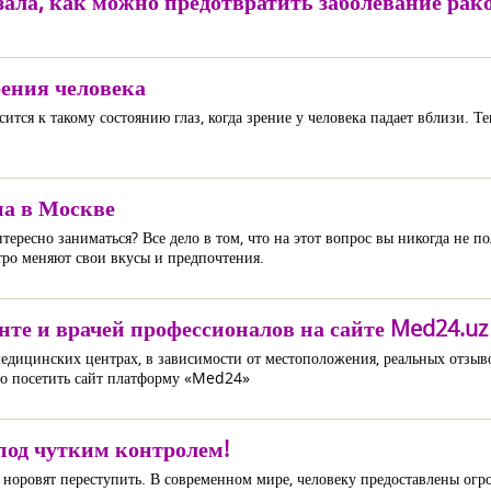
ала, как можно предотвратить заболевание рак
рения человека
ится к такому состоянию глаз, когда зрение у человека падает вблизи. Те
на в Москве
ересно заниматься? Все дело в том, что на этот вопрос вы никогда не пол
стро меняют свои вкусы и предпочтения.
те и врачей профессионалов на сайте Med24.uz
едицинских центрах, в зависимости от местоположения, реальных отзыв
ьно посетить сайт платформу «Med24»
под чутким контролем!
 и норовят переступить. В современном мире, человеку предоставлены ог