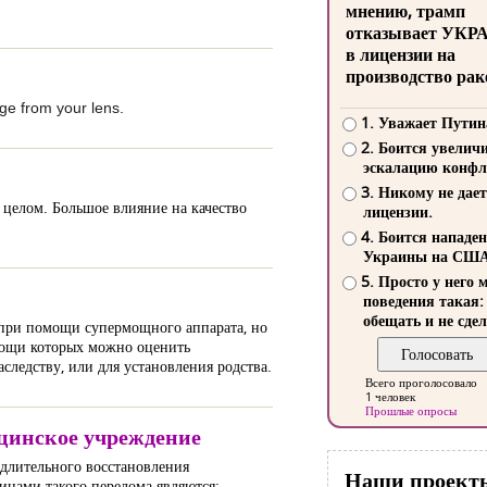
мнению, трамп
отказывает УКР
в лицензии на
производство рак
age from your lens.
1. Уважает Путин
2. Боится увелич
эскалацию конфл
3. Никому не дает
в целом. Большое влияние на качество
лицензии.
4. Боится нападе
Украины на СШ
5. Просто у него 
поведения такая:
обещать и не сдел
 при помощи супермощного аппарата, но
омощи которых можно оценить
следству, или для установления родства.
Всего проголосовало
1 человек
Прошлые опросы
ицинское учреждение
 длительного восстановления
Наши проект
инами такого перелома являются: