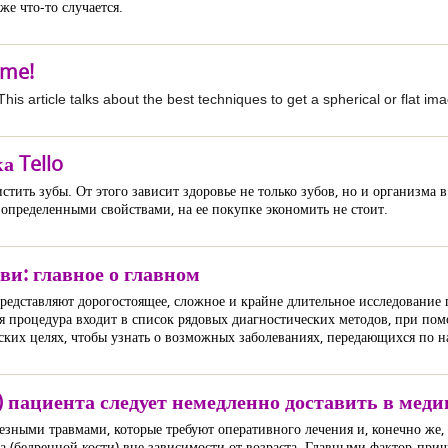
же что-то случается.
ome!
his article talks about the best techniques to get a spherical or flat im
а Tello
стить зубы. От этого зависит здоровье не только зубов, но и организма 
 определенными свойствами, на ее покупке экономить не стоит.
ви: главное о главном
редставляют дорогостоящее, сложное и крайне длительное исследование
ая процедура входит в список рядовых диагностических методов, при п
ких целях, чтобы узнать о возможных заболеваниях, передающихся по на
) пациента следует немедленно доставить в мед
ьезными травмами, которые требуют оперативного лечения и, конечно же,
а (бедренной кости) вне зависимости от возраста. Главными фактор-прич