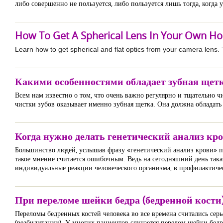
либо совершенно не пользуется, либо пользуется лишь тогда, когда у
How To Get A Spherical Lens In Your Own H
Learn how to get spherical and flat optics from your camera lens. T
Какими особенностями обладает зубная щетк
Всем нам известно о том, что очень важно регулярно и тщательно чи
чистки зубов оказывает именно зубная щетка. Она должна обладать
Когда нужно делать генетический анализ кро
Большинство людей, услышав фразу «генетический анализ крови» п
такое мнение считается ошибочным. Ведь на сегодняшний день так
индивидуальные реакции человеческого организма, в профилактичес
При переломе шейки бедра (бедренной кости
Переломы бедренных костей человека во все времена считались сер
(реабилитации). У многих пациентов случается перелом шейки бедр