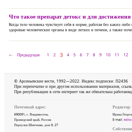
Что такое препарат детокс и для достижения
Когда тело человека чувствует себя в норме, работая без каких-либо
здоровые человеческие органы в виде легких и печени, а также поч
3
Предыдущая
1
2
4
5
6
7
8
9
10
11
12
© Арсеньевские вести, 1992—2022. Индекс подписки: П2436
При перепечатке и при другом использовании материалов, ссылка
При републикации в сети интернет так же обязательна работающа
Почтовый адрес:
Редактор:
690091
, г.
Владивосток
,
Ирина Георги
Приморский край
,
Россия
.
E-mail:
edito
Переулок Шевченко
, дом 9, 27
Собственн