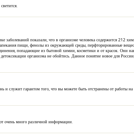
 светится.
ке заболеваний показали, что в организме человека содержится 212 хим
апекания пищи, фенолы из окружающей среды, перфторированные вещест
единения, попадающие из бытовой химии, косметики и от красок. Они на
, детоксикации организма не обойтись. Данное понятие новое для России
ь и служит гарантом того, что вы можете быть отстранены от работы на
ают очень много различной информации.