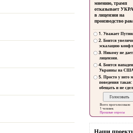
мнению, трамп
отказывает УКР
в лицензии на
производство рак
1. Уважает Путин
2. Боится увелич
эскалацию конфл
3. Никому не дает
лицензии.
4. Боится нападе
Украины на СШ
5. Просто у него 
поведения такая:
обещать и не сдел
Всего проголосовало
1 человек
Прошлые опросы
Наши проект