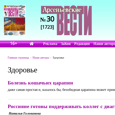
30
№
[1723]
16+
Реклама
ЗаКон
Редакция
Наши автор
Главная страница
Наши авторы
Здоровье
Здоровье
Болезнь кошачьих царапин
даже самая простая и, казалось бы, безобидная царапина может пр
Россияне готовы поддерживать коллег с диа
Наталья Голованова