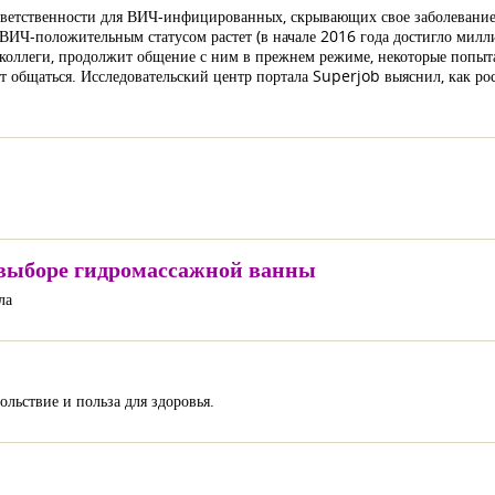
тветственности для ВИЧ-инфицированных, скрывающих свое заболевание 
ИЧ-положительным статусом растет (в начале 2016 года достигло милл
е коллеги, продолжит общение с ним в прежнем режиме, некоторые попыт
т общаться. Исследовательский центр портала Superjob выяснил, как рос
и выборе гидромассажной ванны
ла
льствие и польза для здоровья.