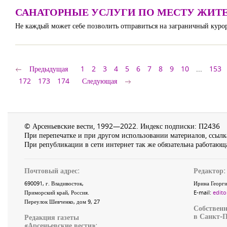
САНАТОРНЫЕ УСЛУГИ ПО МЕСТУ ЖИТ
Не каждый может себе позволить отправиться на заграничный куро
Предыдущая
1
2
3
4
5
6
7
8
9
10
...
153
172
173
174
Следующая
© Арсеньевские вести, 1992—2022. Индекс подписки: П2436
При перепечатке и при другом использовании материалов, ссылка
При републикации в сети интернет так же обязательна работающа
Почтовый адрес:
Редактор:
690091
, г.
Владивосток
,
Ирина Георги
Приморский край
,
Россия
.
E-mail:
edito
Переулок Шевченко
, дом 9, 27
Собственн
в Санкт-П
Редакция газеты
«
Арсеньевские вести
»: