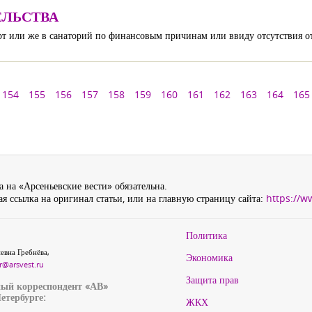
ЕЛЬСТВА
рт или же в санаторий по финансовым причинам или ввиду отсутствия о
154
155
156
157
158
159
160
161
162
163
164
165
 на «Арсеньевские вести» обязательна.
я ссылка на оригинал статьи, или на главную страницу сайта:
https://w
Политика
евна Гребнёва,
Экономика
r@arsvest.ru
Защита прав
ый корреспондент «АВ»
етербурге:
ЖКХ